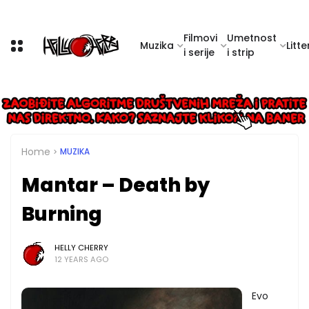
Filmovi
Umetnost
Muzika
Litte
i serije
i strip
Home
MUZIKA
Mantar – Death by
Burning
HELLY CHERRY
12 YEARS AGO
Evo