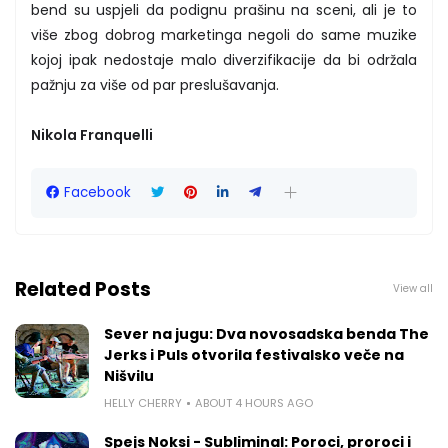
bend su uspjeli da podignu prašinu na sceni, ali je to
više zbog dobrog marketinga negoli do same muzike
kojoj ipak nedostaje malo diverzifikacije da bi održala
pažnju za više od par preslušavanja.
Nikola Franquelli
Facebook
Related Posts
View all
Sever na jugu: Dva novosadska benda The
Jerks i Puls otvorila festivalsko veče na
Nišvilu
HELLY CHERRY
ABOUT 4 HOURS AGO
Spejs Noksi - Subliminal: Poroci, proroci i