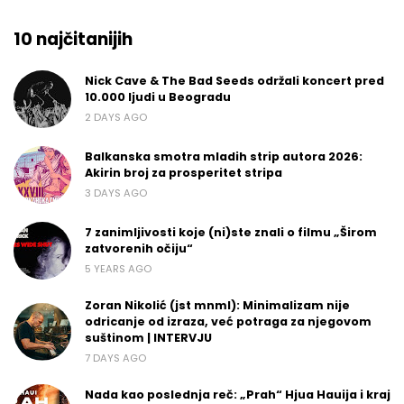
10 najčitanijih
Nick Cave & The Bad Seeds održali koncert pred
10.000 ljudi u Beogradu
2 DAYS AGO
Balkanska smotra mladih strip autora 2026:
Akirin broj za prosperitet stripa
3 DAYS AGO
7 zanimljivosti koje (ni)ste znali o filmu „Širom
zatvorenih očiju“
5 YEARS AGO
Zoran Nikolić (jst mnml): Minimalizam nije
odricanje od izraza, već potraga za njegovom
suštinom | INTERVJU
7 DAYS AGO
Nada kao poslednja reč: „Prah“ Hjua Hauija i kraj