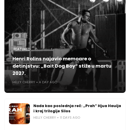
FEATURED
Henri Rolins najavio memoare o
detinjstvu: „Bait Dog Boy“ stiže u martu
2027.
HELLY CHERRY
A DAY AGO
Nada kao poslednja reč: „Prah“ Hjua Hauija
i kraj trilogije Silos
HELLY CHERRY
11 DAYS AGO