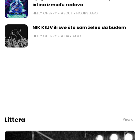
istina između redova
HELLY CHERRY
ABOUT 7 HOURS AGO
NIK KEJV ili sve što sam želeo da budem
HELLY CHERRY
A DAY AGO
Littera
View all