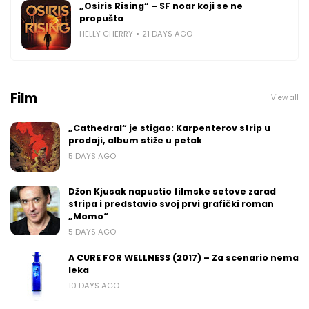
„Osiris Rising“ – SF noar koji se ne
propušta
HELLY CHERRY
21 DAYS AGO
Film
View all
„Cathedral“ je stigao: Karpenterov strip u
prodaji, album stiže u petak
5 DAYS AGO
Džon Kjusak napustio filmske setove zarad
stripa i predstavio svoj prvi grafički roman
„Momo“
5 DAYS AGO
A CURE FOR WELLNESS (2017) – Za scenario nema
leka
10 DAYS AGO