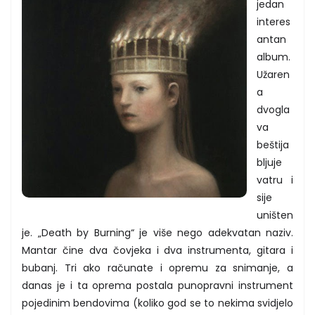
jedan
interes
antan
album.
Užaren
a
dvogla
va
beštija
bljuje
vatru i
sije
uništen
je. „Death by Burning“ je više nego adekvatan naziv.
Mantar čine dva čovjeka i dva instrumenta, gitara i
bubanj. Tri ako računate i opremu za snimanje, a
danas je i ta oprema postala punopravni instrument
pojedinim bendovima (koliko god se to nekima svidjelo