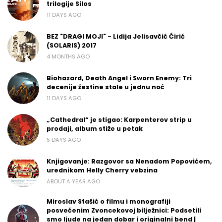
trilogije Silos
11 DAYS AGO
BEZ "DRAGI MOJI" - Lidija Jelisavčić Ćirić
(SOLARIS) 2017
4 MONTHS AGO
Biohazard, Death Angel i Sworn Enemy: Tri
decenije žestine stale u jednu noć
11 DAYS AGO
„Cathedral“ je stigao: Karpenterov strip u
prodaji, album stiže u petak
5 DAYS AGO
Knjigovanje: Razgovor sa Nenadom Popovićem,
urednikom Helly Cherry vebzina
ABOUT A YEAR AGO
Miroslav Stašić o filmu i monografiji
posvećenim Zvoncekovoj bilježnici: Podsetili
smo ljude na jedan dobar i originalni bend |