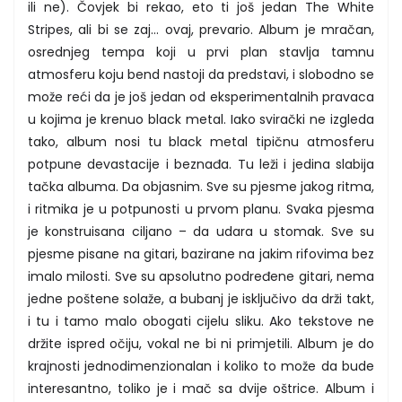
ili ne). Čovjek bi rekao, eto ti još jedan The White
Stripes, ali bi se zaj… ovaj, prevario. Album je mračan,
osrednjeg tempa koji u prvi plan stavlja tamnu
atmosferu koju bend nastoji da predstavi, i slobodno se
može reći da je još jedan od eksperimentalnih pravaca
u kojima je krenuo black metal. Iako svirački ne izgleda
tako, album nosi tu black metal tipičnu atmosferu
potpune devastacije i beznađa. Tu leži i jedina slabija
tačka albuma. Da objasnim. Sve su pjesme jakog ritma,
i ritmika je u potpunosti u prvom planu. Svaka pjesma
je konstruisana ciljano – da udara u stomak. Sve su
pjesme pisane na gitari, bazirane na jakim rifovima bez
imalo milosti. Sve su apsolutno podređene gitari, nema
jedne poštene solaže, a bubanj je isključivo da drži takt,
i tu i tamo malo obogati cijelu sliku. Ako tekstove ne
držite ispred očiju, vokal ne bi ni primjetili. Album je do
krajnosti jednodimenzionalan i koliko to može da bude
interesantno, toliko je i mač sa dvije oštrice. Album i