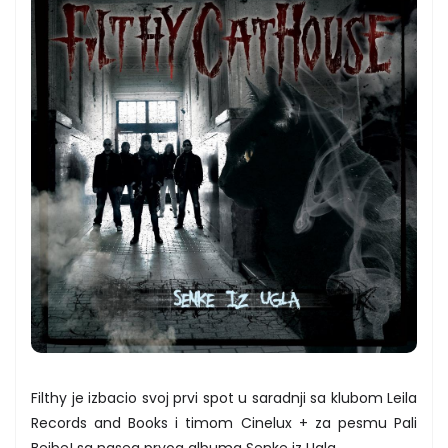
Filthy je izbacio svoj prvi spot u saradnji sa klubom Leila
Records and Books i timom Cinelux + za pesmu Pali
Bejbe! sa naseg prvog albuma Senke iz Ugla.