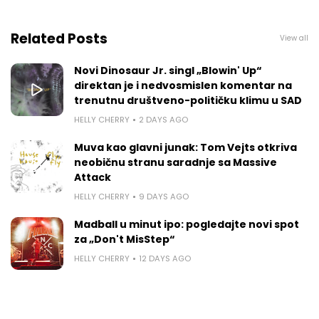
Related Posts
View all
Novi Dinosaur Jr. singl „Blowin' Up“
direktan je i nedvosmislen komentar na
trenutnu društveno-političku klimu u SAD
HELLY CHERRY
2 DAYS AGO
Muva kao glavni junak: Tom Vejts otkriva
neobičnu stranu saradnje sa Massive
Attack
HELLY CHERRY
9 DAYS AGO
Madball u minut ipo: pogledajte novi spot
za „Don't MisStep“
HELLY CHERRY
12 DAYS AGO