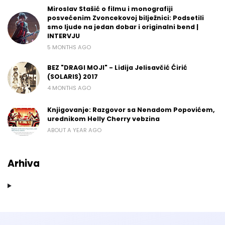
Miroslav Stašić o filmu i monografiji
posvećenim Zvoncekovoj bilježnici: Podsetili
smo ljude na jedan dobar i originalni bend |
INTERVJU
5 MONTHS AGO
BEZ "DRAGI MOJI" - Lidija Jelisavčić Ćirić
(SOLARIS) 2017
4 MONTHS AGO
Knjigovanje: Razgovor sa Nenadom Popovićem,
urednikom Helly Cherry vebzina
ABOUT A YEAR AGO
Arhiva