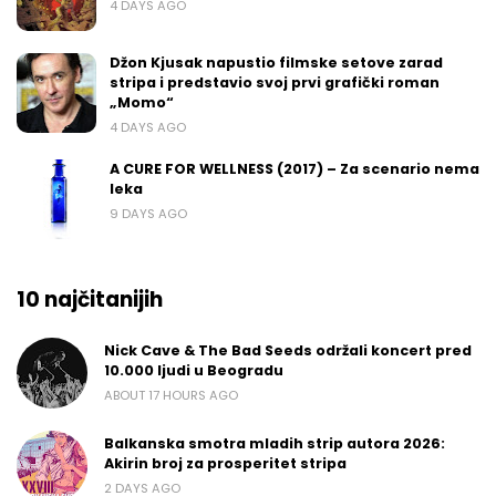
4 DAYS AGO
Džon Kjusak napustio filmske setove zarad
stripa i predstavio svoj prvi grafički roman
„Momo“
4 DAYS AGO
A CURE FOR WELLNESS (2017) – Za scenario nema
leka
9 DAYS AGO
10 najčitanijih
Nick Cave & The Bad Seeds održali koncert pred
10.000 ljudi u Beogradu
ABOUT 17 HOURS AGO
Balkanska smotra mladih strip autora 2026:
Akirin broj za prosperitet stripa
2 DAYS AGO