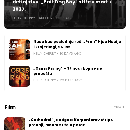
detinjstvu: „Bait Dog Boy“ stiže u martu
2027.
HELLY CHERRY
ABOUT 2 HOURS AGO
Nada kao poslednja reč: „Prah“ Hjua Hauija
i kraj trilogije Silos
HELLY CHERRY
10 DAYS AGO
„Osiris Rising“ – SF noar koji se ne
propušta
HELLY CHERRY
20 DAYS AGO
Film
View all
„Cathedral“ je stigao: Karpenterov strip u
prodaji, album stiže u petak