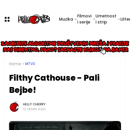
Filmovi
Umetnost
Muzika
Litte
i serije
i strip
Home
MTV3
Filthy Cathouse - Pali
Bejbe!
HELLY CHERRY
12 YEARS AGO