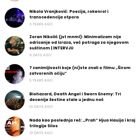
Nikola Vranjković: Poezija, rokenrol i
transcedencija otpora
3 YEARS AGO
Zoran Nikolić (jst mnml): Minimalizam nije
odricanje od izraza, već potraga za njegovom
suštinom | INTERVJU
6 DAYS AGO
7 zanimljivosti koje (ni)ste znali o filmu „Širom
zatvorenih očiju“
5 YEARS AGO
Biohazard, Death Angel i Sworn Enemy: Tri
decenije žestine stale u jednu noć
10 DAYS AGO
Nada kao poslednja reč: „Prah“ Hjua Hauija i kraj
trilogije Silos
10 DAYS AGO