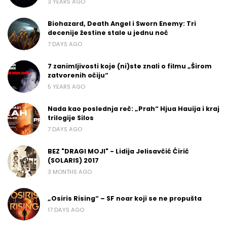
3 YEARS AGO
Biohazard, Death Angel i Sworn Enemy: Tri
decenije žestine stale u jednu noć
7 DAYS AGO
7 zanimljivosti koje (ni)ste znali o filmu „Širom
zatvorenih očiju“
5 YEARS AGO
Nada kao poslednja reč: „Prah“ Hjua Hauija i kraj
trilogije Silos
7 DAYS AGO
BEZ "DRAGI MOJI" - Lidija Jelisavčić Ćirić
(SOLARIS) 2017
3 MONTHS AGO
„Osiris Rising“ – SF noar koji se ne propušta
17 DAYS AGO