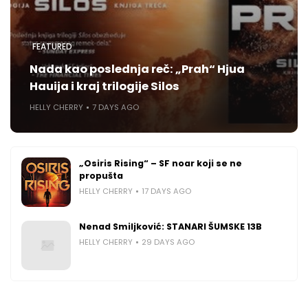
FEATURED
Nada kao poslednja reč: „Prah“ Hjua
Hauija i kraj trilogije Silos
HELLY CHERRY
7 DAYS AGO
„Osiris Rising“ – SF noar koji se ne
propušta
HELLY CHERRY
17 DAYS AGO
Nenad Smiljković: STANARI ŠUMSKE 13B
HELLY CHERRY
29 DAYS AGO