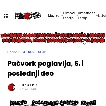
Filmovi
Umetnost
Muzika
Litte
i serije
i strip
Home
UMETNOST I STRIP
Pačvork poglavlja, 6. i
poslednji deo
HELLY CHERRY
12 YEARS AGO