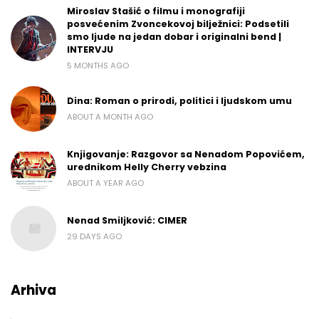
Miroslav Stašić o filmu i monografiji
posvećenim Zvoncekovoj bilježnici: Podsetili
smo ljude na jedan dobar i originalni bend |
INTERVJU
5 MONTHS AGO
Dina: Roman o prirodi, politici i ljudskom umu
ABOUT A MONTH AGO
Knjigovanje: Razgovor sa Nenadom Popovićem,
urednikom Helly Cherry vebzina
ABOUT A YEAR AGO
Nenad Smiljković: CIMER
29 DAYS AGO
Arhiva