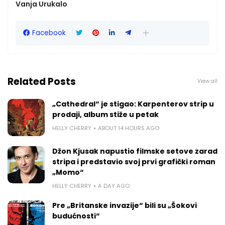
Vanja Urukalo
Facebook
Related Posts
View all
„Cathedral“ je stigao: Karpenterov strip u
prodaji, album stiže u petak
HELLY CHERRY
ABOUT 14 HOURS AGO
Džon Kjusak napustio filmske setove zarad
stripa i predstavio svoj prvi grafički roman
„Momo“
HELLY CHERRY
A DAY AGO
Pre „Britanske invazije“ bili su „Šokovi
budućnosti“