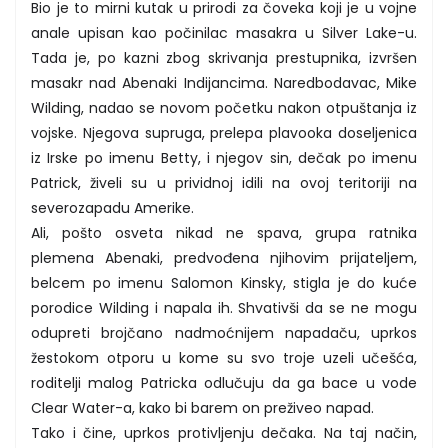
Bio je to mirni kutak u prirodi za čoveka koji je u vojne
anale upisan kao počinilac masakra u Silver Lake-u.
Tada je, po kazni zbog skrivanja prestupnika, izvršen
masakr nad Abenaki Indijancima. Naredbodavac, Mike
Wilding, nadao se novom početku nakon otpuštanja iz
vojske. Njegova supruga, prelepa plavooka doseljenica
iz Irske po imenu Betty, i njegov sin, dečak po imenu
Patrick, živeli su u prividnoj idili na ovoj teritoriji na
severozapadu Amerike.
Ali, pošto osveta nikad ne spava, grupa ratnika
plemena Abenaki, predvođena njihovim prijateljem,
belcem po imenu Salomon Kinsky, stigla je do kuće
porodice Wilding i napala ih. Shvativši da se ne mogu
odupreti brojčano nadmoćnijem napadaču, uprkos
žestokom otporu u kome su svo troje uzeli učešća,
roditelji malog Patricka odlučuju da ga bace u vode
Clear Water-a, kako bi barem on preživeo napad.
Tako i čine, uprkos protivljenju dečaka. Na taj način,