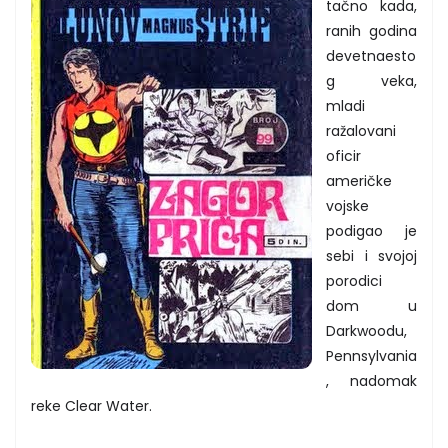
tačno kada,
ranih godina
devetnaesto
g veka,
mladi
ražalovani
oficir
američke
vojske
podigao je
sebi i svojoj
porodici
dom u
Darkwoodu,
Pennsylvania
, nadomak
reke Clear Water.