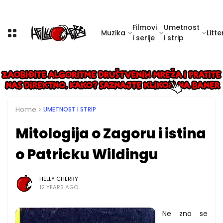
Filmovi
Umetnost
Muzika
Litte
i serije
i strip
Home
UMETNOST I STRIP
Mitologija o Zagoru i istina
o Patricku Wildingu
HELLY CHERRY
12 YEARS AGO
Ne zna se