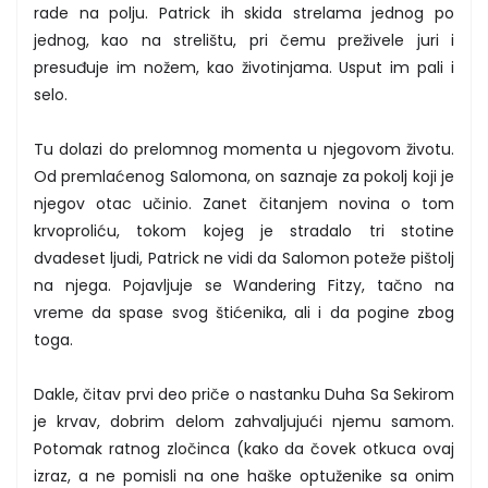
rade na polju. Patrick ih skida strelama jednog po
jednog, kao na strelištu, pri čemu preživele juri i
presuđuje im nožem, kao životinjama. Usput im pali i
selo.
Tu dolazi do prelomnog momenta u njegovom životu.
Od premlaćenog Salomona, on saznaje za pokolj koji je
njegov otac učinio. Zanet čitanjem novina o tom
krvoproliću, tokom kojeg je stradalo tri stotine
dvadeset ljudi, Patrick ne vidi da Salomon poteže pištolj
na njega. Pojavljuje se Wandering Fitzy, tačno na
vreme da spase svog štićenika, ali i da pogine zbog
toga.
Dakle, čitav prvi deo priče o nastanku Duha Sa Sekirom
je krvav, dobrim delom zahvaljujući njemu samom.
Potomak ratnog zločinca (kako da čovek otkuca ovaj
izraz, a ne pomisli na one haške optuženike sa onim