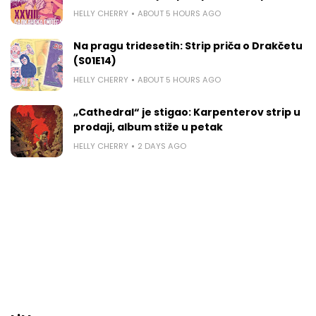
HELLY CHERRY
ABOUT 5 HOURS AGO
Na pragu tridesetih: Strip priča o Drakčetu
(S01E14)
HELLY CHERRY
ABOUT 5 HOURS AGO
„Cathedral“ je stigao: Karpenterov strip u
prodaji, album stiže u petak
HELLY CHERRY
2 DAYS AGO