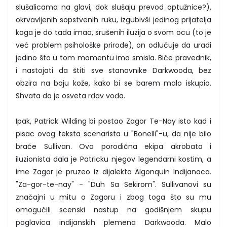
slušalicama na glavi, dok slušaju prevod optužnice?),
okrvavljenih sopstvenih ruku, izgubivši jedinog prijatelja
koga je do tada imao, srušenih iluzija o svom ocu (to je
već problem psihološke prirode), on odlučuje da uradi
jedino što u tom momentu ima smisla. Biće pravednik,
i nastojati da štiti sve stanovnike Darkwooda, bez
obzira na boju kože, kako bi se barem malo iskupio.
Shvata da je osveta rđav vođa.
Ipak, Patrick Wilding bi postao Zagor Te-Nay isto kad i
pisac ovog teksta scenarista u "Bonelli"-u, da nije bilo
braće Sullivan. Ova porodična ekipa akrobata i
iluzionista dala je Patricku njegov legendarni kostim, a
ime Zagor je pruzeo iz dijalekta Algonquin Indijanaca.
"Za-gor-te-nay" - "Duh Sa Sekirom". Sullivanovi su
značajni u mitu o Zagoru i zbog toga što su mu
omogućili scenski nastup na godišnjem skupu
poglavica indijanskih plemena Darkwooda. Malo