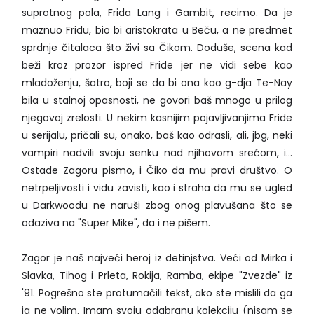
suprotnog pola, Frida Lang i Gambit, recimo. Da je
maznuo Fridu, bio bi aristokrata u Beču, a ne predmet
sprdnje čitalaca što živi sa Čikom. Doduše, scena kad
beži kroz prozor ispred Fride jer ne vidi sebe kao
mladoženju, šatro, boji se da bi ona kao g-dja Te-Nay
bila u stalnoj opasnosti, ne govori baš mnogo u prilog
njegovoj zrelosti. U nekim kasnijim pojavljivanjima Fride
u serijalu, pričali su, onako, baš kao odrasli, ali, jbg, neki
vampiri nadvili svoju senku nad njihovom srećom, i...
Ostade Zagoru pismo, i Čiko da mu pravi društvo. O
netrpeljivosti i vidu zavisti, kao i straha da mu se ugled
u Darkwoodu ne naruši zbog onog plavušana što se
odaziva na "Super Mike", da i ne pišem.
Zagor je naš najveći heroj iz detinjstva. Veći od Mirka i
Slavka, Tihog i Prleta, Rokija, Ramba, ekipe "Zvezde" iz
'91. Pogrešno ste protumačili tekst, ako ste mislili da ga
ja ne volim. Imam svoju odabranu kolekciju (nisam se