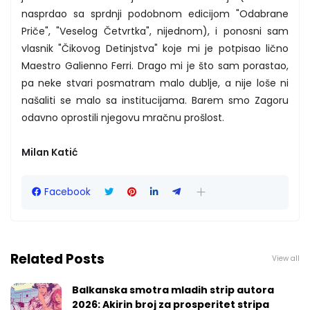
nasprdao sa sprdnji podobnom edicijom "Odabrane
Priče", "Veselog Četvrtka", nijednom), i ponosni sam
vlasnik "Čikovog Detinjstva" koje mi je potpisao lično
Maestro Galienno Ferri. Drago mi je što sam porastao,
pa neke stvari posmatram malo dublje, a nije loše ni
našaliti se malo sa institucijama. Barem smo Zagoru
odavno oprostili njegovu mračnu prošlost.
Milan Katić
Facebook
Related Posts
View all
Balkanska smotra mladih strip autora
2026: Akirin broj za prosperitet stripa