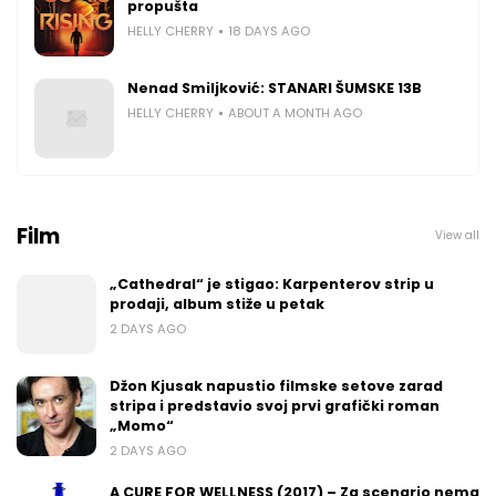
propušta
HELLY CHERRY
18 DAYS AGO
Nenad Smiljković: STANARI ŠUMSKE 13B
HELLY CHERRY
ABOUT A MONTH AGO
Film
View all
„Cathedral“ je stigao: Karpenterov strip u
prodaji, album stiže u petak
2 DAYS AGO
Džon Kjusak napustio filmske setove zarad
stripa i predstavio svoj prvi grafički roman
„Momo“
2 DAYS AGO
A CURE FOR WELLNESS (2017) – Za scenario nema