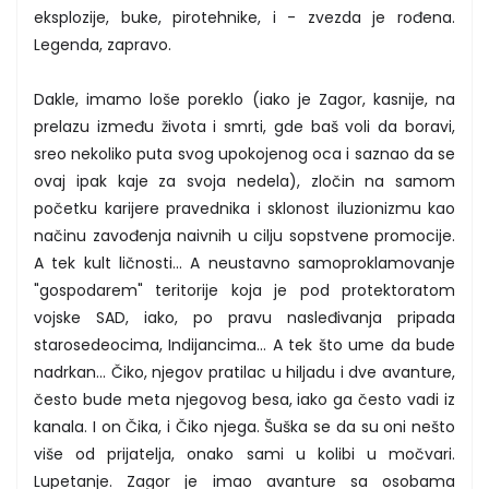
eksplozije, buke, pirotehnike, i - zvezda je rođena.
Legenda, zapravo.
Dakle, imamo loše poreklo (iako je Zagor, kasnije, na
prelazu između života i smrti, gde baš voli da boravi,
sreo nekoliko puta svog upokojenog oca i saznao da se
ovaj ipak kaje za svoja nedela), zločin na samom
početku karijere pravednika i sklonost iluzionizmu kao
načinu zavođenja naivnih u cilju sopstvene promocije.
A tek kult ličnosti... A neustavno samoproklamovanje
"gospodarem" teritorije koja je pod protektoratom
vojske SAD, iako, po pravu nasleđivanja pripada
starosedeocima, Indijancima... A tek što ume da bude
nadrkan... Čiko, njegov pratilac u hiljadu i dve avanture,
često bude meta njegovog besa, iako ga često vadi iz
kanala. I on Čika, i Čiko njega. Šuška se da su oni nešto
više od prijatelja, onako sami u kolibi u močvari.
Lupetanje. Zagor je imao avanture sa osobama