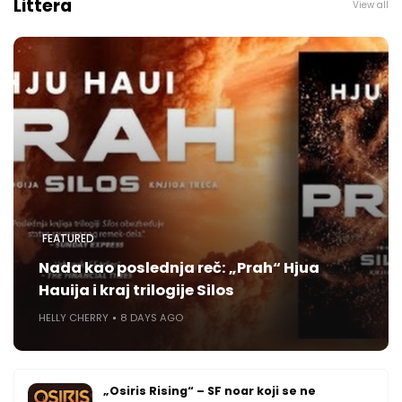
Littera
View all
FEATURED
Nada kao poslednja reč: „Prah“ Hjua
Hauija i kraj trilogije Silos
HELLY CHERRY
8 DAYS AGO
„Osiris Rising“ – SF noar koji se ne