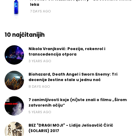
leka
7 DAYS AGO
10 najčitanijih
Nikola Vranjković: Poezija, rokenrol i
transcedencija otpora
3 YEARS AGO
Biohazard, Death Angel i Sworn Enemy: Tri
decenije žestine stale u jednu noć
8 DAYS AGO
7 zanimljivosti koje (ni)ste znali o filmu „Širom
zatvorenih očiju“
5 YEARS AGO
BEZ "DRAGI MOJI" - Lidija Jelisavčić Ćirić
(SOLARIS) 2017