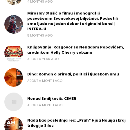
4 MONTHS AGO
Miroslav Stašić o filmu i monografiji
posvećenim Zvoncekovoj bilježnici: Podsetili
smo ljude na jedan dobar i originalni bend |
INTERVJU
5 MONTHS AGO
Knjigovanje: Razgovor sa Nenadom Popovićem,
urednikom Helly Cherry vebzina
ABOUT A YEAR AGO
Dina: Roman o prirodi, politici i ljudskom umu
ABOUT A MONTH AGO
Nenad Smiljković: CIMER
ABOUT A MONTH AGO
Nada kao poslednja reč: „Prah“ Hjua Hauija i kraj
trilogije Silos