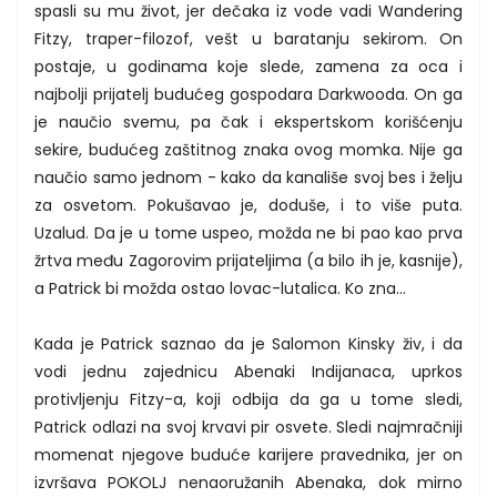
spasli su mu život, jer dečaka iz vode vadi Wandering
Fitzy, traper-filozof, vešt u baratanju sekirom. On
postaje, u godinama koje slede, zamena za oca i
najbolji prijatelj budućeg gospodara Darkwooda. On ga
je naučio svemu, pa čak i ekspertskom korišćenju
sekire, budućeg zaštitnog znaka ovog momka. Nije ga
naučio samo jednom - kako da kanališe svoj bes i želju
za osvetom. Pokušavao je, doduše, i to više puta.
Uzalud. Da je u tome uspeo, možda ne bi pao kao prva
žrtva među Zagorovim prijateljima (a bilo ih je, kasnije),
a Patrick bi možda ostao lovac-lutalica. Ko zna...
Kada je Patrick saznao da je Salomon Kinsky živ, i da
vodi jednu zajednicu Abenaki Indijanaca, uprkos
protivljenju Fitzy-a, koji odbija da ga u tome sledi,
Patrick odlazi na svoj krvavi pir osvete. Sledi najmračniji
momenat njegove buduće karijere pravednika, jer on
izvršava POKOLJ nenaoružanih Abenaka, dok mirno