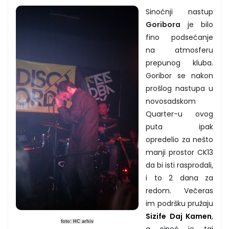
Sinoćnji nastup
Goribora
je bilo
fino podsećanje
na atmosferu
prepunog kluba.
Goribor se nakon
prošlog nastupa u
novosadskom
Quarter-u ovog
puta ipak
opredelio za nešto
manji prostor CK13
da bi isti rasprodali,
i to 2 dana za
redom. Večeras
im podršku pružaju
Sizife Daj Kamen
,
foto: HC arhiv
a sinoć je taj