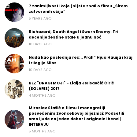
7 zanimljivosti koje (ni)ste znali o filmu „Širom
zatvorenih očiju“
5 YEARS AGO
Biohazard, Death Angel i Sworn Enemy: Tri
decenije žestine stale u jednu noć
10 DAYS AGO
Nada kao poslednja reč: „Prah“ Hjua Hauija i kraj
trilogije Silos
10 DAYS AGO
BEZ "DRAGI MOJI" - Lidija Jelisavčić Ćirić
(SOLARIS) 2017
4 MONTHS AGO
Miroslav Stašić o filmu i monografiji
posvećenim Zvoncekovoj bilježnici: Podsetili
smo ljude na jedan dobar i originalni bend |
INTERVJU
5 MONTHS AGO