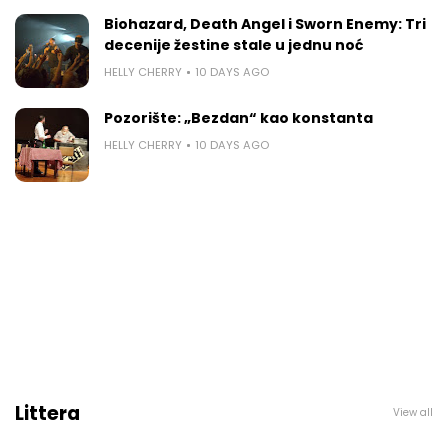
Biohazard, Death Angel i Sworn Enemy: Tri
decenije žestine stale u jednu noć
HELLY CHERRY
10 DAYS AGO
Pozorište: „Bezdan“ kao konstanta
HELLY CHERRY
10 DAYS AGO
Littera
View all