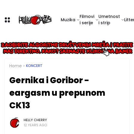
Filmovi
Umetnost
Muzika
Litte
i serije
i strip
Home
KONCERT
Gernika i Goribor -
eargasm u prepunom
CK13
HELLY CHERRY
12 YEARS AGO