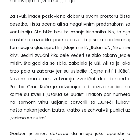
nastavljaju sa „Voli me“, „Ti i ja“...
Za zvuk, inače poslovično dobar u ovom prostoru čista
desetka, i ista ocena ali sa negativnim predznakom za
ventilaciju. Što bliže bini, to manje kiseonika. No, to nije
drastično razredilo prve redove, koji su u sardiniranoj
formaciji u glas ispratili i „Moje misli“, „Rolamo“, „Niko nije
kriv“. Jedini zvučni kiks cele večeri se zbio tokom „Moje
misli“, šta god da se zbilo, zabolelo je uši. Ali to je jako
brzo palo u zaborav jer su usledile „Sjajne niti“ i „Kiša“.
Novom numerom zatvaraju zvanični deo koncerta.
Prostor Crne Kuće je odzvanjao od poziva na bis, na
kome su izveli i „Uzalud se budiš“ i nakon par numera
na samom vrhu usijanja zatvorili sa „Jureći ljubav“
nešto nakon jedan izutra, kratko se zahvalivši publici uz
„vidimo se sutra“.
Goribor je sinoć dokazao da imaju jako uporište u