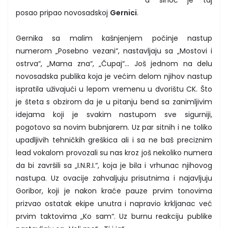
posao pripao novosadskoj
Gernici
.
Gernika sa malim kašnjenjem počinje nastup
numerom „Posebno vezani“, nastavljaju sa „Mostovi i
ostrva“, „Mama zna“, „Čupaj“... Još jednom na delu
novosadska publika koja je većim delom njihov nastup
ispratila uživajući u lepom vremenu u dvorištu CK. Što
je šteta s obzirom da je u pitanju bend sa zanimljivim
idejama koji je svakim nastupom sve sigurniji,
pogotovo sa novim bubnjarem. Uz par sitnih i ne toliko
upadljivih tehničkih greškica ali i sa ne baš preciznim
lead vokalom provozali su nas kroz još nekoliko numera
da bi završili sa „I.N.R.I.“, koja je bila i vrhunac njihovog
nastupa. Uz ovacije zahvaljuju prisutnima i najavljuju
Goribor, koji je nakon kraće pauze prvim tonovima
prizvao ostatak ekipe unutra i napravio krkljanac već
prvim taktovima „Ko sam“. Uz burnu reakciju publike