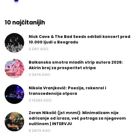
10 najčitanijih
Nick Cave & The Bad Seeds održali koncert pred
10.000 ljudi u Beogradu
A DAY AGO
Balkanska smotra mladih strip autora 2026:
Akirin broj za prosperitet stripa
2 DAYS AGO
Nikola Vranjković: Poezija, rokenrol i
transcedencija otpora
3 YEARS AGO
Zoran Nikolić (jst mnml): Minimalizam nije
odricanje od izraza, već potraga za njegovom
suštinom | INTERVJU
6 DAYS AGO