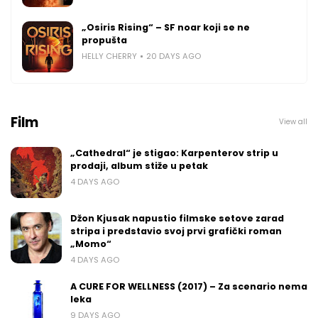
„Osiris Rising“ – SF noar koji se ne
propušta
HELLY CHERRY
20 DAYS AGO
Film
View all
„Cathedral“ je stigao: Karpenterov strip u
prodaji, album stiže u petak
4 DAYS AGO
Džon Kjusak napustio filmske setove zarad
stripa i predstavio svoj prvi grafički roman
„Momo“
4 DAYS AGO
A CURE FOR WELLNESS (2017) – Za scenario nema
leka
9 DAYS AGO