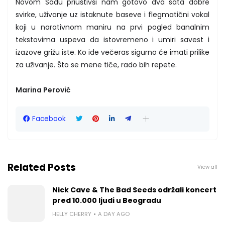
Novom Sadu priuštivši nam gotovo dva sata dobre
svirke, uživanje uz istaknute baseve i flegmatični vokal
koji u narativnom maniru na prvi pogled banalnim
tekstovima uspeva da istovremeno i umiri savest i
izazove grižu iste. Ko ide večeras sigurno će imati prilike
za uživanje. Što se mene tiče, rado bih repete.
Marina Perović
Facebook
Related Posts
View all
Nick Cave & The Bad Seeds održali koncert
pred 10.000 ljudi u Beogradu
HELLY CHERRY
A DAY AGO