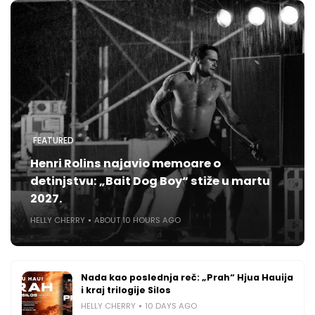
FEATURED
Henri Rolins najavio memoare o
detinjstvu: „Bait Dog Boy“ stiže u martu
2027.
HELLY CHERRY
ABOUT 10 HOURS AGO
Nada kao poslednja reč: „Prah“ Hjua Hauija
i kraj trilogije Silos
HELLY CHERRY
10 DAYS AGO