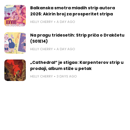
Balkanska smotra mladih strip autora
2026: Akirin broj za prosperitet stripa
HELLY CHERRY
A DAY AGO
Na pragu tridesetih: Strip priča o Drakčetu
(S01E14)
HELLY CHERRY
A DAY AGO
„Cathedral“ je stigao: Karpenterov strip u
prodaji, album stiže u petak
HELLY CHERRY
3 DAYS AGO