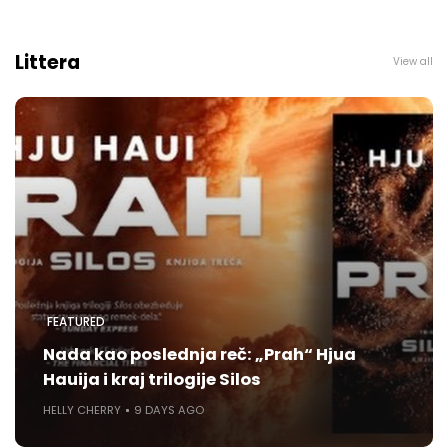
Littera
View all
FEATURED
Nada kao poslednja reč: „Prah“ Hjua
Hauija i kraj trilogije Silos
HELLY CHERRY
9 DAYS AGO