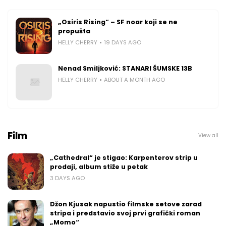
„Osiris Rising“ – SF noar koji se ne
propušta
HELLY CHERRY
19 DAYS AGO
Nenad Smiljković: STANARI ŠUMSKE 13B
HELLY CHERRY
ABOUT A MONTH AGO
Film
View all
„Cathedral“ je stigao: Karpenterov strip u
prodaji, album stiže u petak
3 DAYS AGO
Džon Kjusak napustio filmske setove zarad
stripa i predstavio svoj prvi grafički roman
„Momo“