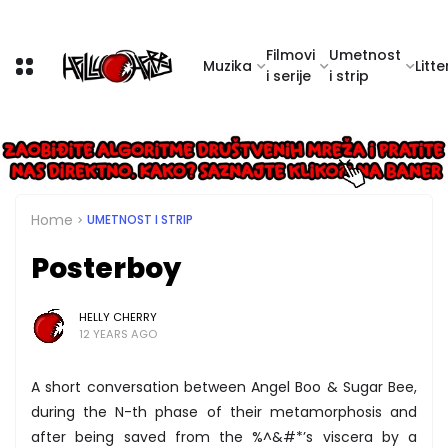
Filmovi
Umetnost
Muzika
Litte
i serije
i strip
Home
UMETNOST I STRIP
Posterboy
HELLY CHERRY
12 YEARS AGO
A short conversation between Angel Boo & Sugar Bee,
during the N-th phase of their metamorphosis and
after being saved from the %^&#*’s viscera by a