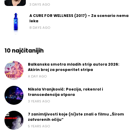
3 DAYS AGO
A CURE FOR WELLNESS (2017) – Za scenario nema
leka
8 DAYS AGO
10 najčitanijih
Balkanska smotra mladih strip autora 2026:
Akirin broj za prosperitet stripa
A DAY AGO
Nikola Vranjković: Poezija, rokenrol i
transcedencija otpora
3 YEARS AGO
7 zanimljivosti koje (ni)ste znali o filmu „Širom
zatvorenih očiju“
5 YEARS AGO