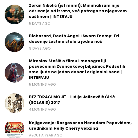
Zoran Nikolić (jst mnml): Minimalizam nije
odricanje od izraza, već potraga za njegovom
suštinom | INTERVJU
5 DAYS AGO
Biohazard, Death Angel i Sworn Enemy: Tri
decenije žestine stale u jednu noć
9 DAYS AGO
Miroslav Stašić o filmu i monografiji
posvećenim Zvoncekovoj bilježnici: Podsetili
smo ljude na jedan dobar i originalni bend |
INTERVJU
5 MONTHS AGO
BEZ "DRAGI MOJI" - Lidija Jelisavčić Ćirić
(SOLARIS) 2017
4 MONTHS AGO
Knjigovanje: Razgovor sa Nenadom Popovićem,
urednikom Helly Cherry vebzina
ABOUT A YEAR AGO