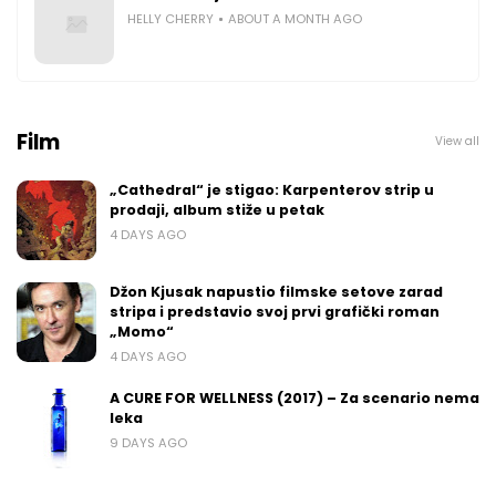
HELLY CHERRY
ABOUT A MONTH AGO
Film
View all
„Cathedral“ je stigao: Karpenterov strip u
prodaji, album stiže u petak
4 DAYS AGO
Džon Kjusak napustio filmske setove zarad
stripa i predstavio svoj prvi grafički roman
„Momo“
4 DAYS AGO
A CURE FOR WELLNESS (2017) – Za scenario nema
leka
9 DAYS AGO