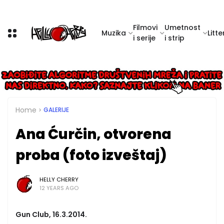
Filmovi
Umetnost
Muzika
Litte
i serije
i strip
Home
GALERIJE
Ana Ćurčin, otvorena
proba (foto izveštaj)
HELLY CHERRY
12 YEARS AGO
Gun Club, 16.3.2014.