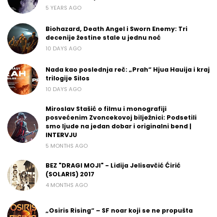
5 YEARS AGO
Biohazard, Death Angel i Sworn Enemy: Tri
decenije žestine stale u jednu noć
10 DAYS AGO
Nada kao poslednja reč: „Prah“ Hjua Hauija i kraj
trilogije Silos
10 DAYS AGO
Miroslav Stašić o filmu i monografiji
posvećenim Zvoncekovoj bilježnici: Podsetili
smo ljude na jedan dobar i originalni bend |
INTERVJU
5 MONTHS AGO
BEZ "DRAGI MOJI" - Lidija Jelisavčić Ćirić
(SOLARIS) 2017
4 MONTHS AGO
„Osiris Rising“ – SF noar koji se ne propušta