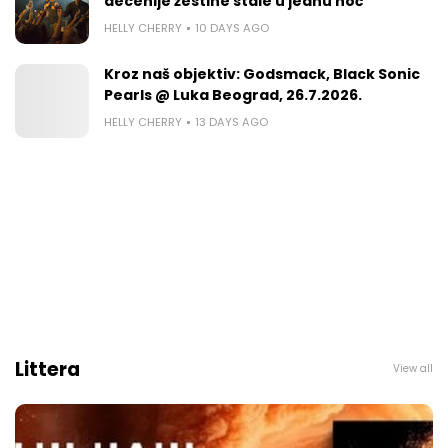
decenije žestine stale u jednu noć
HELLY CHERRY
10 DAYS AGO
Kroz naš objektiv: Godsmack, Black Sonic
Pearls @ Luka Beograd, 26.7.2026.
HELLY CHERRY
13 DAYS AGO
Littera
View all