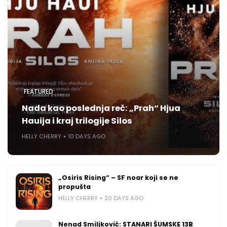
FEATURED
Nada kao poslednja reč: „Prah“ Hjua
Hauija i kraj trilogije Silos
HELLY CHERRY
10 DAYS AGO
„Osiris Rising“ – SF noar koji se ne
propušta
HELLY CHERRY
20 DAYS AGO
Nenad Smiljković: STANARI ŠUMSKE 13B