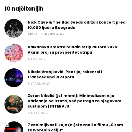
10 najčitanijih
Nick Cave & The Bad Seeds održali koncert pred
10.000 ljudi u Beogradu
ABOUT 13 HOURS AGO
Balkanska smotra mladih strip autora 2026:
Akirin broj za prosperitet stripa
A DAY AGO
Nikola Vranjković: Poezija, rokenrol i
transcedencija otpora
3 YEARS AGO
Zoran Nikolić (jst mnml): Minimalizam nije
odricanje od izraza, već potraga za njegovom
suštinom | INTERVJU
6 DAYS AGO
7 zanimljivosti koje (ni)ste znali o filmu „Širom
zatvorenih očiju“