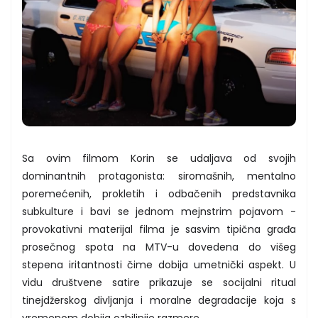
Sa ovim filmom Korin se udaljava od svojih
dominantnih protagonista: siromašnih, mentalno
poremećenih, prokletih i odbačenih predstavnika
subkulture i bavi se jednom mejnstrim pojavom -
provokativni materijal filma je sasvim tipična građa
prosečnog spota na MTV-u dovedena do višeg
stepena iritantnosti čime dobija umetnički aspekt. U
vidu društvene satire prikazuje se socijalni ritual
tinejdžerskog divljanja i moralne degradacije koja s