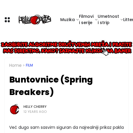
Filmovi
Umetnost
Muzika
Litte
i serije
i strip
Home
FILM
Buntovnice (Spring
Breakers)
HELLY CHERRY
12 YEARS AGO
Već dugo sam sasvim siguran da najrealniji prikaz pakla