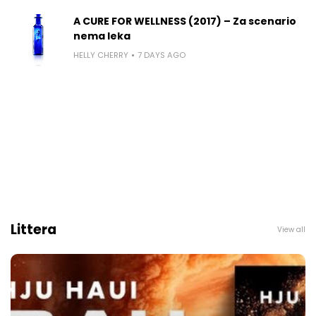
A CURE FOR WELLNESS (2017) – Za scenario
nema leka
HELLY CHERRY
7 DAYS AGO
Littera
View all