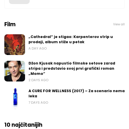
Film
View all
„Cathedral“ je stigao: Karpenterov strip u
prodaji, album stiže u petak
A DAY AGO
Džon Kjusak napustio filmske setove zarad
stripa i predstavio svoj prvi grafički roman
„Momo“
2 DAYS AGO
A CURE FOR WELLNESS (2017) – Za scenario nema
leka
7 DAYS AGO
10 najčitanijih