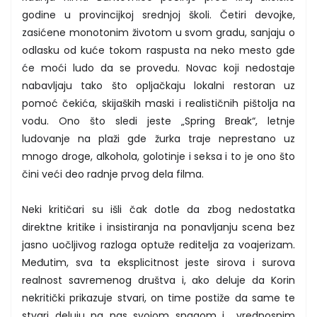
godine u provincijkoj srednjoj školi. Četiri devojke,
zasićene monotonim životom u svom gradu, sanjaju o
odlasku od kuće tokom raspusta na neko mesto gde
će moći ludo da se provedu. Novac koji nedostaje
nabavljaju tako što opljačkaju lokalni restoran uz
pomoć čekića, skijaških maski i realističnih pištolja na
vodu. Ono što sledi jeste „Spring Break“, letnje
ludovanje na plaži gde žurka traje neprestano uz
mnogo droge, alkohola, golotinje i seksa i to je ono što
čini veći deo radnje prvog dela filma.
Neki kritičari su išli čak dotle da zbog nedostatka
direktne kritike i insistiranja na ponavljanju scena bez
jasno uočljivog razloga optuže reditelja za voajerizam.
Međutim, sva ta eksplicitnost jeste sirova i surova
realnost savremenog društva i, ako deluje da Korin
nekritički prikazuje stvari, on time postiže da same te
stvari deluju na nas svojom snagom i vrednosnim