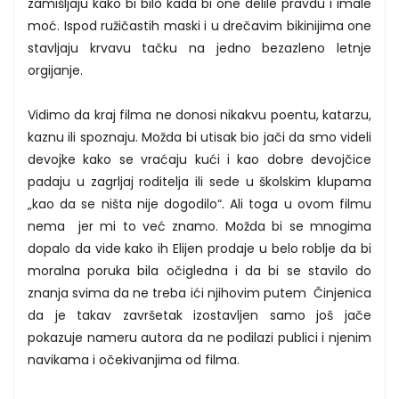
zamišljaju kako bi bilo kada bi one delile pravdu i imale
moć. Ispod ružičastih maski i u drečavim bikinijima one
stavljaju krvavu tačku na jedno bezazleno letnje
orgijanje.
Vidimo da kraj filma ne donosi nikakvu poentu, katarzu,
kaznu ili spoznaju. Možda bi utisak bio jači da smo videli
devojke kako se vraćaju kući i kao dobre devojčice
padaju u zagrljaj roditelja ili sede u školskim klupama
„kao da se ništa nije dogodilo“. Ali toga u ovom filmu
nema jer mi to već znamo. Možda bi se mnogima
dopalo da vide kako ih Elijen prodaje u belo roblje da bi
moralna poruka bila očigledna i da bi se stavilo do
znanja svima da ne treba ići njihovim putem Činjenica
da je takav završetak izostavljen samo još jače
pokazuje nameru autora da ne podilazi publici i njenim
navikama i očekivanjima od filma.