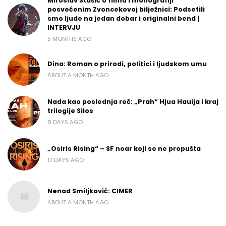
Miroslav Stašić o filmu i monografiji
posvećenim Zvoncekovoj bilježnici: Podsetili
smo ljude na jedan dobar i originalni bend |
INTERVJU
5 MONTHS AGO
Dina: Roman o prirodi, politici i ljudskom umu
ABOUT A MONTH AGO
Nada kao poslednja reč: „Prah“ Hjua Hauija i kraj
trilogije Silos
8 DAYS AGO
„Osiris Rising“ – SF noar koji se ne propušta
17 DAYS AGO
Nenad Smiljković: CIMER
ABOUT A MONTH AGO