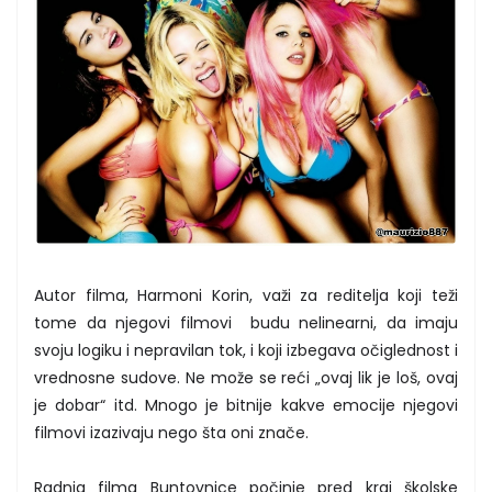
Autor filma, Harmoni Korin, važi za reditelja koji teži
tome da njegovi filmovi budu nelinearni, da imaju
svoju logiku i nepravilan tok, i koji izbegava očiglednost i
vrednosne sudove. Ne može se reći „ovaj lik je loš, ovaj
je dobar“ itd. Mnogo je bitnije kakve emocije njegovi
filmovi izazivaju nego šta oni znače.
Radnja filma Buntovnice počinje pred kraj školske