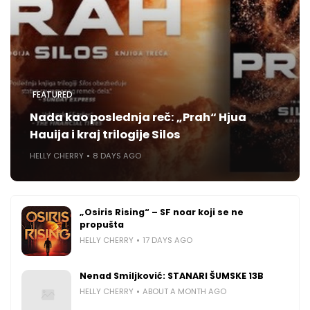
FEATURED
Nada kao poslednja reč: „Prah“ Hjua
Hauija i kraj trilogije Silos
HELLY CHERRY
8 DAYS AGO
„Osiris Rising“ – SF noar koji se ne
propušta
HELLY CHERRY
17 DAYS AGO
Nenad Smiljković: STANARI ŠUMSKE 13B
HELLY CHERRY
ABOUT A MONTH AGO