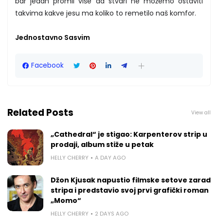
bar jedan promil više da stvari ne možemo ostaviti
takvima kakve jesu ma koliko to remetilo naš komfor.
Jednostavno Sasvim
Facebook
Related Posts
View all
„Cathedral“ je stigao: Karpenterov strip u
prodaji, album stiže u petak
HELLY CHERRY
A DAY AGO
Džon Kjusak napustio filmske setove zarad
stripa i predstavio svoj prvi grafički roman
„Momo“
HELLY CHERRY
2 DAYS AGO