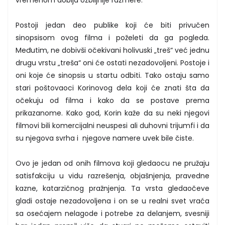
vremenom dobija ozbiljnije razmere.
Postoji jedan deo publike koji će biti privučen
sinopsisom ovog filma i poželeti da ga pogleda.
Međutim, ne dobivši očekivani holivuski „treš“ već jednu
drugu vrstu „treša“ oni će ostati nezadovoljeni. Postoje i
oni koje će sinopsis u startu odbiti. Tako ostaju samo
stari poštovaoci Korinovog dela koji će znati šta da
očekuju od filma i kako da se postave prema
prikazanome. Kako god, Korin kaže da su neki njegovi
filmovi bili komercijalni neuspesi ali duhovni trijumfi i da
su njegova svrha i njegove namere uvek bile čiste.
Ovo je jedan od onih filmova koji gledaocu ne pružaju
satisfakciju u vidu razrešenja, objašnjenja, pravedne
kazne, katarzičnog pražnjenja. Ta vrsta gledaočeve
gladi ostaje nezadovoljena i on se u realni svet vraća
sa osećajem nelagode i potrebe za delanjem, svesniji