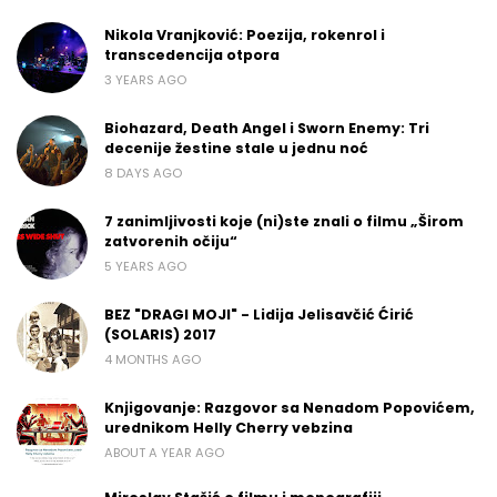
Nikola Vranjković: Poezija, rokenrol i
transcedencija otpora
3 YEARS AGO
Biohazard, Death Angel i Sworn Enemy: Tri
decenije žestine stale u jednu noć
8 DAYS AGO
7 zanimljivosti koje (ni)ste znali o filmu „Širom
zatvorenih očiju“
5 YEARS AGO
BEZ "DRAGI MOJI" - Lidija Jelisavčić Ćirić
(SOLARIS) 2017
4 MONTHS AGO
Knjigovanje: Razgovor sa Nenadom Popovićem,
urednikom Helly Cherry vebzina
ABOUT A YEAR AGO