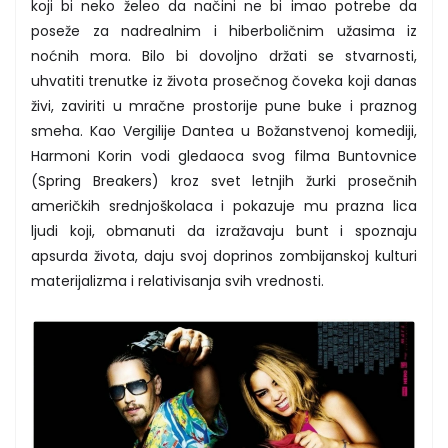
koji bi neko želeo da načini ne bi imao potrebe da
poseže za nadrealnim i hiberboličnim užasima iz
noćnih mora. Bilo bi dovoljno držati se stvarnosti,
uhvatiti trenutke iz života prosečnog čoveka koji danas
živi, zaviriti u mračne prostorije pune buke i praznog
smeha. Kao Vergilije Dantea u Božanstvenoj komediji,
Harmoni Korin vodi gledaoca svog filma Buntovnice
(Spring Breakers) kroz svet letnjih žurki prosečnih
američkih srednjoškolaca i pokazuje mu prazna lica
ljudi koji, obmanuti da izražavaju bunt i spoznaju
apsurda života, daju svoj doprinos zombijanskoj kulturi
materijalizma i relativisanja svih vrednosti.