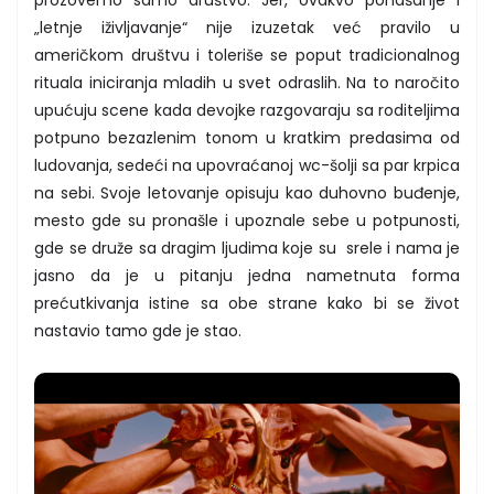
„letnje iživljavanje“ nije izuzetak već pravilo u
američkom društvu i toleriše se poput tradicionalnog
rituala iniciranja mladih u svet odraslih. Na to naročito
upućuju scene kada devojke razgovaraju sa roditeljima
potpuno bezazlenim tonom u kratkim predasima od
ludovanja, sedeći na upovraćanoj wc-šolji sa par krpica
na sebi. Svoje letovanje opisuju kao duhovno buđenje,
mesto gde su pronašle i upoznale sebe u potpunosti,
gde se druže sa dragim ljudima koje su srele i nama je
jasno da je u pitanju jedna nametnuta forma
prećutkivanja istine sa obe strane kako bi se život
nastavio tamo gde je stao.