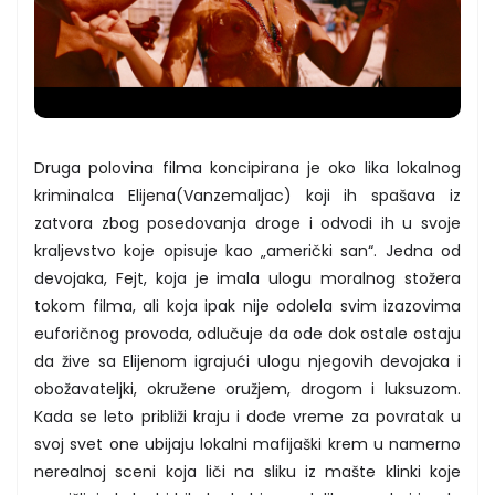
Druga polovina filma koncipirana je oko lika lokalnog
kriminalca Elijena(Vanzemaljac) koji ih spašava iz
zatvora zbog posedovanja droge i odvodi ih u svoje
kraljevstvo koje opisuje kao „američki san“. Jedna od
devojaka, Fejt, koja je imala ulogu moralnog stožera
tokom filma, ali koja ipak nije odolela svim izazovima
euforičnog provoda, odlučuje da ode dok ostale ostaju
da žive sa Elijenom igrajući ulogu njegovih devojaka i
obožavateljki, okružene oružjem, drogom i luksuzom.
Kada se leto približi kraju i dođe vreme za povratak u
svoj svet one ubijaju lokalni mafijaški krem u namerno
nerealnoj sceni koja liči na sliku iz mašte klinki koje