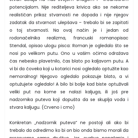
potencijalom. Nije rediteljeva krivica ako se nekome
realističan prikaz stvarnosti ne dopada i nije njegov
zadatak da stvarnost ulepšava – trebalo bi se zapitati
o toj stvarnosti. Na ovaj način je i jedan od
rodonačelnika realizma, francuski romanopisac
Stendal, opisao ulogu pisca: Roman je ogledalo što se
nosi po velikom putu. Ono u vašim očima odražava
čas nebesko plavetnilo, čas blato po kaljavom putu. A
vi bi da čoveka koji u kotarici nosi ogledalo optužite kao
nemoralnog! Njegovo ogledalo pokazuje blato, a vi
optužujete ogledalo! A bilo bi bolje kad biste optuživali
veliki put na kome se nalazi kaljuga, ili još pre
nadzornika puteva koji dopušta da se skuplja voda i
stvara kaljugu. (Crveno i crno)
Konkretan „nadzornik puteva“ ne postoji ali ako bi
trebalo da odredimo ko bi on bio onda bismo morali da
prozovemo samo društvo. Jer, ovakvo ponašanje i