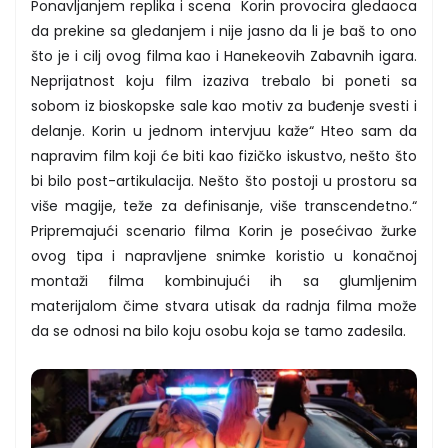
Ponavljanjem replika i scena Korin provocira gledaoca
da prekine sa gledanjem i nije jasno da li je baš to ono
što je i cilj ovog filma kao i Hanekeovih Zabavnih igara.
Neprijatnost koju film izaziva trebalo bi poneti sa
sobom iz bioskopske sale kao motiv za buđenje svesti i
delanje. Korin u jednom intervjuu kaže“ Hteo sam da
napravim film koji će biti kao fizičko iskustvo, nešto što
bi bilo post-artikulacija. Nešto što postoji u prostoru sa
više magije, teže za definisanje, više transcendetno.“
Pripremajući scenario filma Korin je posećivao žurke
ovog tipa i napravljene snimke koristio u konačnoj
montaži filma kombinujući ih sa glumljenim
materijalom čime stvara utisak da radnja filma može
da se odnosi na bilo koju osobu koja se tamo zadesila.