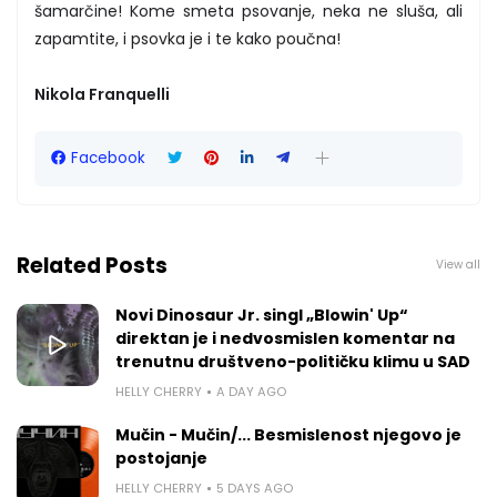
šamarčine! Kome smeta psovanje, neka ne sluša, ali
zapamtite, i psovka je i te kako poučna!
Nikola Franquelli
Facebook
Related Posts
View all
Novi Dinosaur Jr. singl „Blowin' Up“
direktan je i nedvosmislen komentar na
trenutnu društveno-političku klimu u SAD
HELLY CHERRY
A DAY AGO
Mučin - Mučin/... Besmislenost njegovo je
postojanje
HELLY CHERRY
5 DAYS AGO