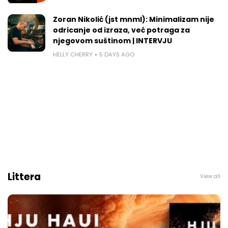
Zoran Nikolić (jst mnml): Minimalizam nije
odricanje od izraza, već potraga za
njegovom suštinom | INTERVJU
HELLY CHERRY
5 DAYS AGO
Littera
View all