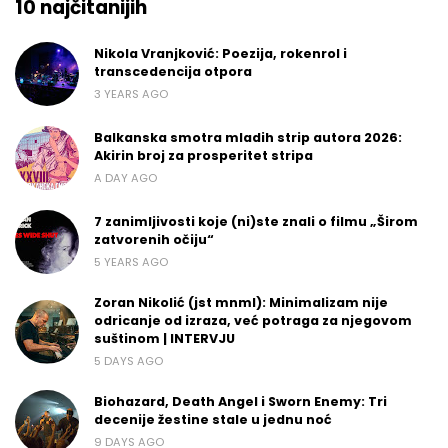
10 najčitanijih
Nikola Vranjković: Poezija, rokenrol i
transcedencija otpora
3 YEARS AGO
Balkanska smotra mladih strip autora 2026:
Akirin broj za prosperitet stripa
A DAY AGO
7 zanimljivosti koje (ni)ste znali o filmu „Širom
zatvorenih očiju“
5 YEARS AGO
Zoran Nikolić (jst mnml): Minimalizam nije
odricanje od izraza, već potraga za njegovom
suštinom | INTERVJU
5 DAYS AGO
Biohazard, Death Angel i Sworn Enemy: Tri
decenije žestine stale u jednu noć
9 DAYS AGO