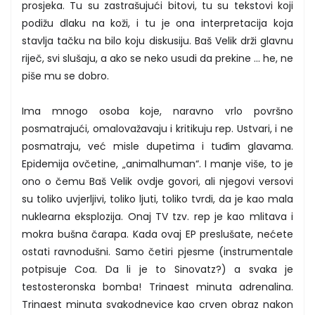
prosjeka. Tu su zastrašujući bitovi, tu su tekstovi koji
podižu dlaku na koži, i tu je ona interpretacija koja
stavlja tačku na bilo koju diskusiju. Baš Velik drži glavnu
riječ, svi slušaju, a ako se neko usudi da prekine ... he, ne
piše mu se dobro.
Ima mnogo osoba koje, naravno vrlo površno
posmatrajući, omalovažavaju i kritikuju rep. Ustvari, i ne
posmatraju, već misle dupetima i tuđim glavama.
Epidemija ovčetine, „animalhuman“. I manje više, to je
ono o čemu Baš Velik ovdje govori, ali njegovi versovi
su toliko uvjerljivi, toliko ljuti, toliko tvrdi, da je kao mala
nuklearna eksplozija. Onaj TV tzv. rep je kao mlitava i
mokra bušna čarapa. Kada ovaj EP preslušate, nećete
ostati ravnodušni. Samo četiri pjesme (instrumentale
potpisuje Coa. Da li je to Sinovatz?) a svaka je
testosteronska bomba! Trinaest minuta adrenalina.
Trinaest minuta svakodnevice kao crven obraz nakon