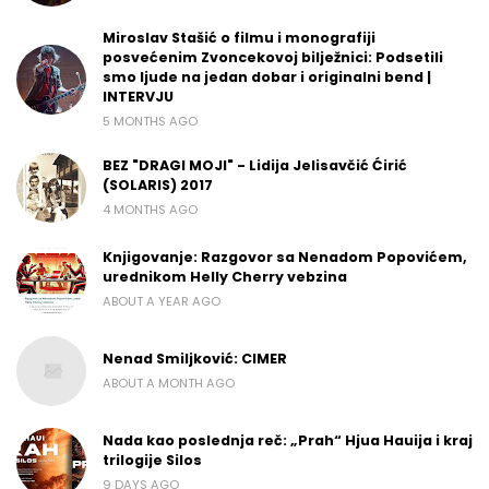
Miroslav Stašić o filmu i monografiji
posvećenim Zvoncekovoj bilježnici: Podsetili
smo ljude na jedan dobar i originalni bend |
INTERVJU
5 MONTHS AGO
BEZ "DRAGI MOJI" - Lidija Jelisavčić Ćirić
(SOLARIS) 2017
4 MONTHS AGO
Knjigovanje: Razgovor sa Nenadom Popovićem,
urednikom Helly Cherry vebzina
ABOUT A YEAR AGO
Nenad Smiljković: CIMER
ABOUT A MONTH AGO
Nada kao poslednja reč: „Prah“ Hjua Hauija i kraj
trilogije Silos
9 DAYS AGO