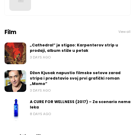
Film
View all
„Cathedral“ je stigao: Karpenterov strip u
prodaji, album stiže u petak
3 DAYS AGO
Džon Kjusak napustio filmske setove zarad
stripa i predstavio svoj prvi grafički roman
„Momo“
3 DAYS AGO
A CURE FOR WELLNESS (2017) – Za scenario nema
leka
8 DAYS AGO