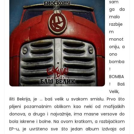
sam
ga da
malo
razbije
m
monot
oniju, a
ono
bomba
!
BOMBA
! Baš
Velik,
iliti Bekrija, je ... baš velik u svakom smislu. Prvo što
plijeni pozamašnim oblikom kao neki od mafijaških
donova, a drugo i najvažnije, ima masne versove do
bola iskrene i bolne. Na ovom kratkom, a razbijačkom
EP-u, je uvršteno sve što jedan album izdvaja od