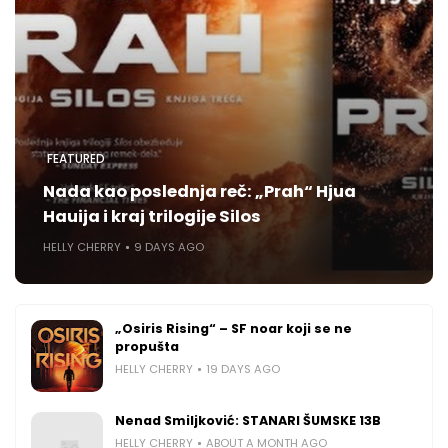
FEATURED
Nada kao poslednja reč: „Prah“ Hjua
Hauija i kraj trilogije Silos
HELLY CHERRY
9 DAYS AGO
„Osiris Rising“ – SF noar koji se ne
propušta
HELLY CHERRY
19 DAYS AGO
Nenad Smiljković: STANARI ŠUMSKE 13B
HELLY CHERRY
ABOUT A MONTH AGO