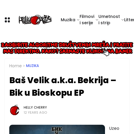
Filmovi
Umetnost
Muzika
Litte
i serije
i strip
Home
MUZIKA
Baš Velik a.k.a. Bekrija –
Bik u Bioskopu EP
HELLY CHERRY
12 YEARS AGO
Uzeo