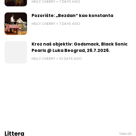
HELLY CHERRY
7 DAYS AGO
Pozorište: „Bezdan“ kao konstanta
HELLY CHERRY
7 DAYS AGO
Kroz naš objektiv: Godsmack, Black Sonic
Pearls @ Luka Beograd, 26.7.2026.
HELLY CHERRY
10 DAYS AGO
Littera
View all