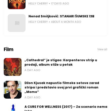
HELLY CHERRY
17 DAYS AGO
Nenad Smiljković: STANARI ŠUMSKE 13B
HELLY CHERRY
ABOUT A MONTH AGO
Film
View all
„Cathedral“ je stigao: Karpenterov strip u
prodaji, album stiže u petak
A DAY AGO
Džon Kjusak napustio filmske setove zarad
stripa i predstavio svoj prvi grafički roman
„Momo“
A DAY AGO
A CURE FOR WELLNESS (2017) – Za scenario nema