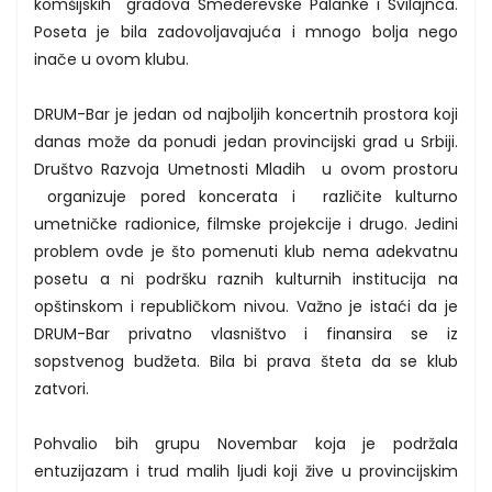
komšijskih gradova Smederevske Palanke i Svilajnca.
Poseta je bila zadovoljavajuća i mnogo bolja nego
inače u ovom klubu.
DRUM-Bar je jedan od najboljih koncertnih prostora koji
danas može da ponudi jedan provincijski grad u Srbiji.
Društvo Razvoja Umetnosti Mladih u ovom prostoru
organizuje pored koncerata i različite kulturno
umetničke radionice, filmske projekcije i drugo. Jedini
problem ovde je što pomenuti klub nema adekvatnu
posetu a ni podršku raznih kulturnih institucija na
opštinskom i republičkom nivou. Važno je istaći da je
DRUM-Bar privatno vlasništvo i finansira se iz
sopstvenog budžeta. Bila bi prava šteta da se klub
zatvori.
Pohvalio bih grupu Novembar koja je podržala
entuzijazam i trud malih ljudi koji žive u provincijskim