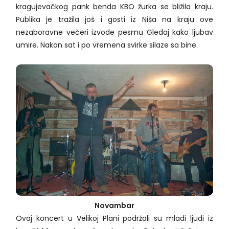
kragujevačkog pank benda KBO žurka se bližila kraju.
Publika je tražila još i gosti iz Niša na kraju ove
nezaboravne večeri izvode pesmu Gledaj kako ljubav
umire. Nakon sat i po vremena svirke silaze sa bine.
Novambar
Ovaj koncert u Velikoj Plani podržali su mladi ljudi iz