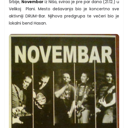
Srbije,
Novembar
iz Niša, svirao je pre par dana (21.12.) u
Velikoj Plani. Mesto dešavanja bio je koncertno sve
aktivniji DRUM-Bar. Njihova predgrupa te večeri bio je
lokalni bend Hasan.