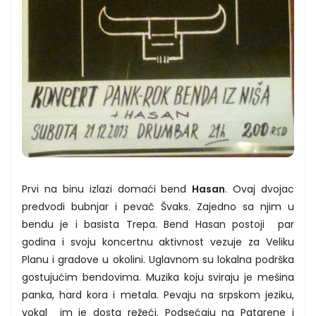
Prvi na binu izlazi domaći bend
Hasan
. Ovaj dvojac
predvodi bubnjar i pevač Švaks. Zajedno sa njim u
bendu je i basista Trepa. Bend Hasan postoji par
godina i svoju koncertnu aktivnost vezuje za Veliku
Planu i gradove u okolini. Uglavnom su lokalna podrška
gostujućim bendovima. Muzika koju sviraju je mešina
panka, hard kora i metala. Pevaju na srpskom jeziku,
vokal im je dosta režeći. Podsećaju na Patarene i