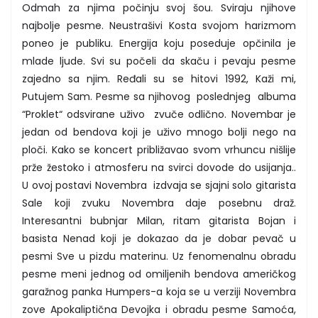
Odmah za njima počinju svoj šou. Sviraju njihove
najbolje pesme. Neustrašivi Kosta svojom harizmom
poneo je publiku. Energija koju poseduje opčinila je
mlade ljude. Svi su počeli da skaču i pevaju pesme
zajedno sa njim. Ređali su se hitovi 1992, Kaži mi,
Putujem Sam. Pesme sa njihovog poslednjeg albuma
“Proklet“ odsvirane uživo zvuče odlično. Novembar je
jedan od bendova koji je uživo mnogo bolji nego na
ploči. Kako se koncert približavao svom vrhuncu nišlije
prže žestoko i atmosferu na svirci dovode do usijanja..
U ovoj postavi Novembra izdvaja se sjajni solo gitarista
Sale koji zvuku Novembra daje posebnu draž.
Interesantni bubnjar Milan, ritam gitarista Bojan i
basista Nenad koji je dokazao da je dobar pevač u
pesmi Sve u pizdu materinu. Uz fenomenalnu obradu
pesme meni jednog od omiljenih bendova američkog
garažnog panka Humpers-a koja se u verziji Novembra
zove Apokaliptična Devojka i obradu pesme Samoća,