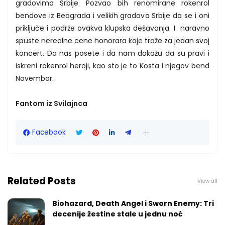
gradovima Srbije. Pozvao bih renomirane rokenrol
bendove iz Beograda i velikih gradova Srbije da se i oni
priključe i podrže ovakva klupska dešavanja. I naravno
spuste nerealne cene honorara koje traže za jedan svoj
koncert. Da nas posete i da nam dokažu da su pravi i
iskreni rokenrol heroji, kao sto je to Kosta i njegov bend
Novembar.
Fantom iz Svilajnca
Facebook
Related Posts
View all
Biohazard, Death Angel i Sworn Enemy: Tri
decenije žestine stale u jednu noć