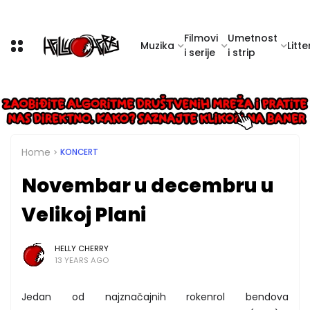
Filmovi
Umetnost
Muzika
Litte
i serije
i strip
Home
KONCERT
Novembar u decembru u
Velikoj Plani
HELLY CHERRY
13 YEARS AGO
Jedan od najznačajnih rokenrol bendova