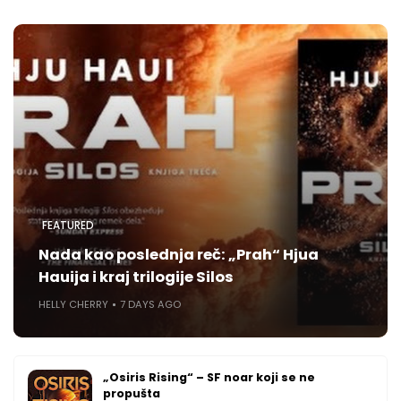
FEATURED
Nada kao poslednja reč: „Prah“ Hjua
Hauija i kraj trilogije Silos
HELLY CHERRY
7 DAYS AGO
„Osiris Rising“ – SF noar koji se ne
propušta