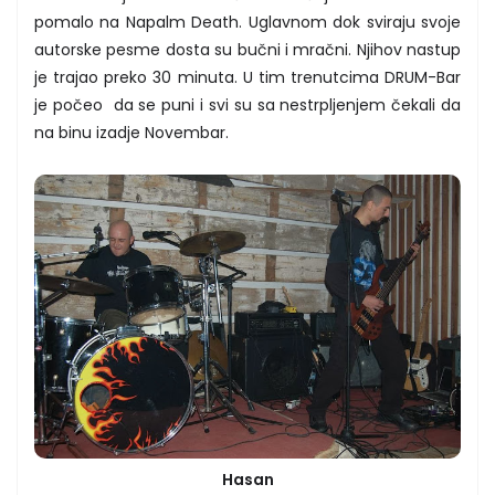
pomalo na Napalm Death. Uglavnom dok sviraju svoje
autorske pesme dosta su bučni i mračni. Njihov nastup
je trajao preko 30 minuta. U tim trenutcima DRUM-Bar
je počeo da se puni i svi su sa nestrpljenjem čekali da
na binu izadje Novembar.
Hasan