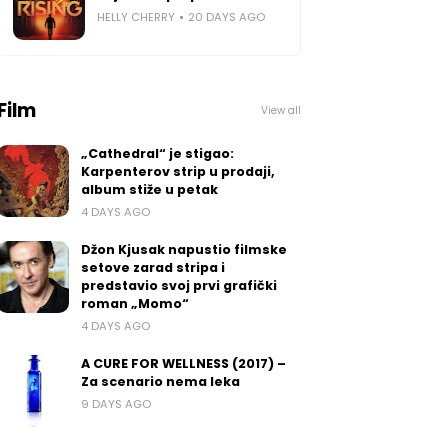
HELLY CHERRY
20 DAYS AGO
Film
View all
„Cathedral“ je stigao:
Karpenterov strip u prodaji,
album stiže u petak
4 DAYS AGO
Džon Kjusak napustio filmske
setove zarad stripa i
predstavio svoj prvi grafički
roman „Momo“
4 DAYS AGO
A CURE FOR WELLNESS (2017) –
Za scenario nema leka
9 DAYS AGO