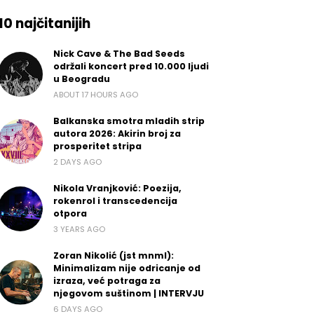
10 najčitanijih
Nick Cave & The Bad Seeds
održali koncert pred 10.000 ljudi
u Beogradu
ABOUT 17 HOURS AGO
Balkanska smotra mladih strip
autora 2026: Akirin broj za
prosperitet stripa
2 DAYS AGO
Nikola Vranjković: Poezija,
rokenrol i transcedencija
otpora
3 YEARS AGO
Zoran Nikolić (jst mnml):
Minimalizam nije odricanje od
izraza, već potraga za
njegovom suštinom | INTERVJU
6 DAYS AGO