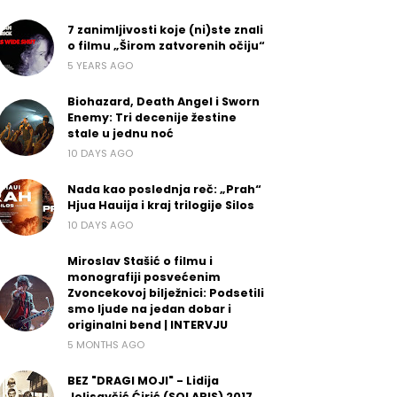
7 zanimljivosti koje (ni)ste znali
o filmu „Širom zatvorenih očiju“
5 YEARS AGO
Biohazard, Death Angel i Sworn
Enemy: Tri decenije žestine
stale u jednu noć
10 DAYS AGO
Nada kao poslednja reč: „Prah“
Hjua Hauija i kraj trilogije Silos
10 DAYS AGO
Miroslav Stašić o filmu i
monografiji posvećenim
Zvoncekovoj bilježnici: Podsetili
smo ljude na jedan dobar i
originalni bend | INTERVJU
5 MONTHS AGO
BEZ "DRAGI MOJI" - Lidija
Jelisavčić Ćirić (SOLARIS) 2017