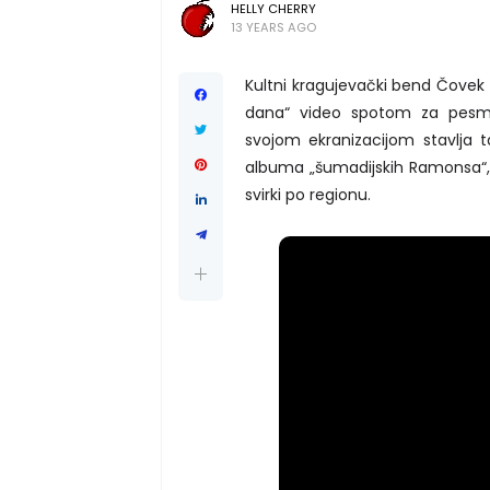
HELLY CHERRY
13 YEARS AGO
Kultni kragujevački bend Čovek 
dana“ video spotom za pesmu
svojom ekranizacijom stavlja t
albuma „šumadijskih Ramonsa“, ko
svirki po regionu.