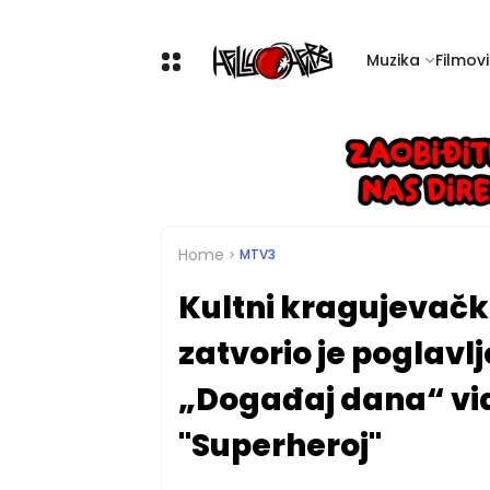
Muzika
Filmovi 
Home
MTV3
Kultni kragujevačk
zatvorio je poglavl
„Događaj dana“ vi
"Superheroj"