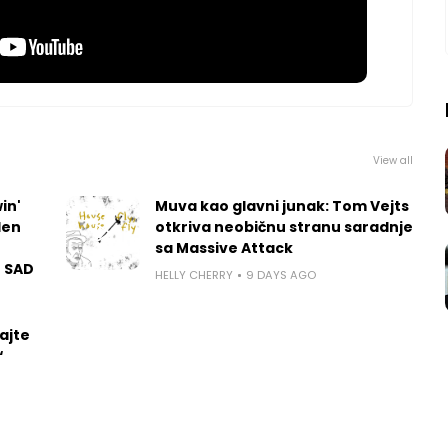
View all
in'
Muva kao glavni junak: Tom Vejts
len
otkriva neobičnu stranu saradnje
sa Massive Attack
u SAD
HELLY CHERRY
9 DAYS AGO
ajte
“