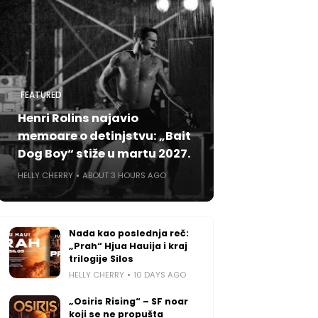
FEATURED
Henri Rolins najavio
memoare o detinjstvu: „Bait
Dog Boy“ stiže u martu 2027.
HELLY CHERRY
ABOUT 3 HOURS AGO
Nada kao poslednja reč:
„Prah“ Hjua Hauija i kraj
trilogije Silos
HELLY CHERRY
10 DAYS AGO
„Osiris Rising“ – SF noar
koji se ne propušta