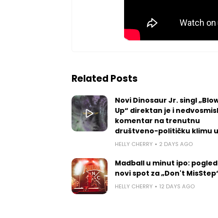
Related Posts
Novi Dinosaur Jr. singl „Blow
Up“ direktan je i nedvosmis
komentar na trenutnu
društveno-političku klimu 
HELLY CHERRY
2 DAYS AGO
Madball u minut ipo: pogled
novi spot za „Don't MisStep
HELLY CHERRY
12 DAYS AGO