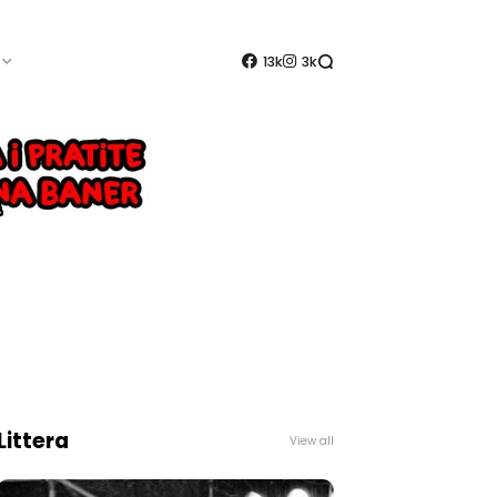
13k
3k
Littera
View all