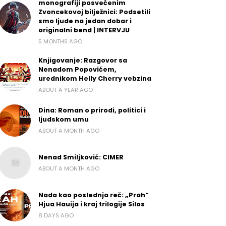
monografiji posvećenim
Zvoncekovoj bilježnici: Podsetili
smo ljude na jedan dobar i
originalni bend | INTERVJU
5 MONTHS AGO
Knjigovanje: Razgovor sa
Nenadom Popovićem,
urednikom Helly Cherry vebzina
ABOUT A YEAR AGO
Dina: Roman o prirodi, politici i
ljudskom umu
ABOUT A MONTH AGO
Nenad Smiljković: CIMER
ABOUT A MONTH AGO
Nada kao poslednja reč: „Prah“
Hjua Hauija i kraj trilogije Silos
8 DAYS AGO