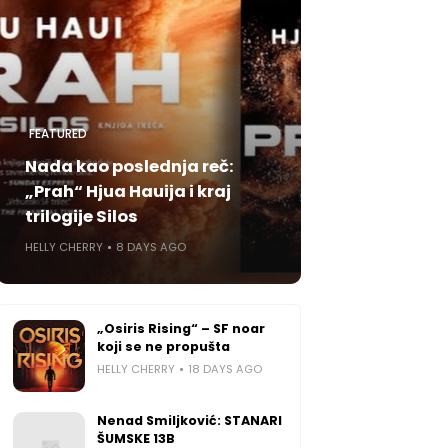
FEATURED
Nada kao poslednja reč:
„Prah“ Hjua Hauija i kraj
trilogije Silos
HELLY CHERRY
8 DAYS AGO
„Osiris Rising“ – SF noar
koji se ne propušta
HELLY CHERRY
18 DAYS AGO
Nenad Smiljković: STANARI
ŠUMSKE 13B