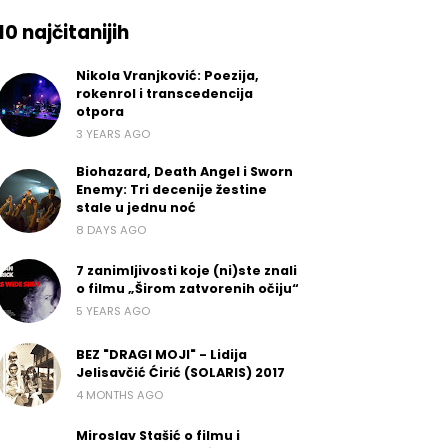
10 najčitanijih
Nikola Vranjković: Poezija,
rokenrol i transcedencija
otpora
3 YEARS AGO
Biohazard, Death Angel i Sworn
Enemy: Tri decenije žestine
stale u jednu noć
8 DAYS AGO
7 zanimljivosti koje (ni)ste znali
o filmu „Širom zatvorenih očiju“
5 YEARS AGO
BEZ "DRAGI MOJI" - Lidija
Jelisavčić Ćirić (SOLARIS) 2017
4 MONTHS AGO
Miroslav Stašić o filmu i