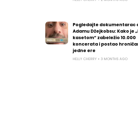
Pogledajte dokumentarac 
Adamu Džejkobsu: Kako je „l
kasetom“ zabeležio 10.000
koncerata i postao hroniča
jedne ere
HELLY CHERRY
3 MONTHS AGO