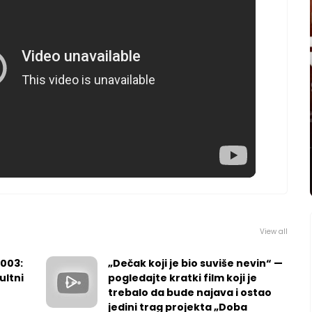
View all
2003:
„Dečak koji je bio suviše nevin“ —
ultni
pogledajte kratki film koji je
trebalo da bude najava i ostao
jedini trag projekta „Doba