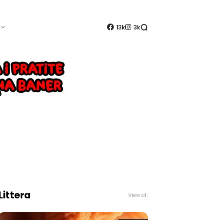
13k
3k
Littera
View all