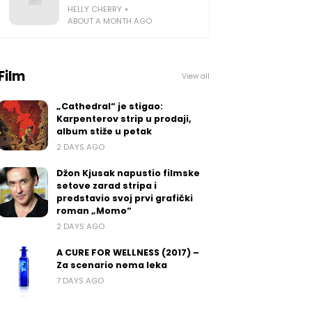
HELLY CHERRY
ABOUT A MONTH AGO
Film
View all
„Cathedral“ je stigao:
Karpenterov strip u prodaji,
album stiže u petak
2 DAYS AGO
Džon Kjusak napustio filmske
setove zarad stripa i
predstavio svoj prvi grafički
roman „Momo“
2 DAYS AGO
A CURE FOR WELLNESS (2017) –
Za scenario nema leka
7 DAYS AGO