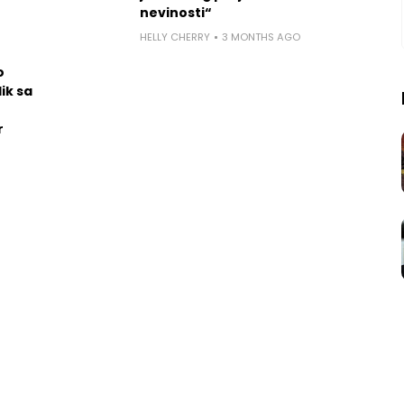
nevinosti“
HELLY CHERRY
3 MONTHS AGO
o
ik sa
r