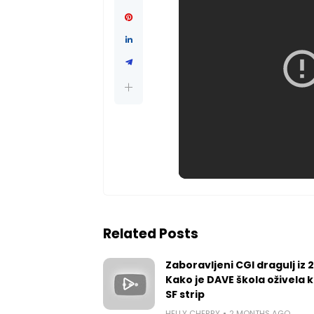
Related Posts
Zaboravljeni CGI dragulj iz 
Kako je DAVE škola oživela k
SF strip
HELLY CHERRY
2 MONTHS AGO