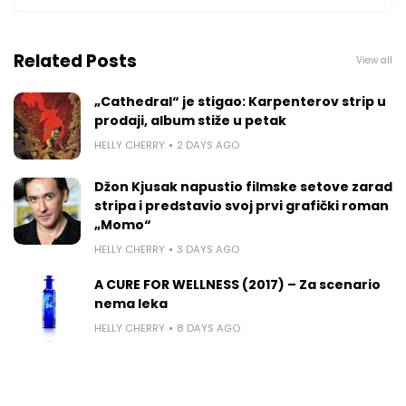
Related Posts
View all
„Cathedral“ je stigao: Karpenterov strip u
prodaji, album stiže u petak
HELLY CHERRY
2 DAYS AGO
Džon Kjusak napustio filmske setove zarad
stripa i predstavio svoj prvi grafički roman
„Momo“
HELLY CHERRY
3 DAYS AGO
A CURE FOR WELLNESS (2017) – Za scenario
nema leka
HELLY CHERRY
8 DAYS AGO