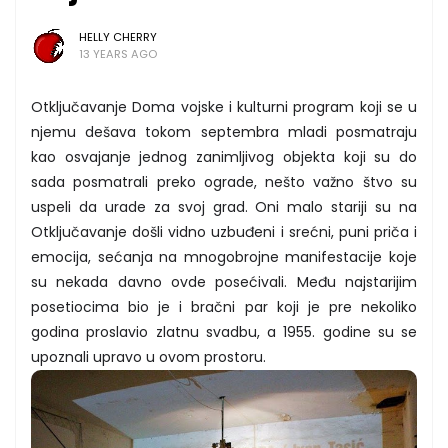
HELLY CHERRY
13 YEARS AGO
Otključavanje Doma vojske i kulturni program koji se u
njemu dešava tokom septembra mladi posmatraju
kao osvajanje jednog zanimljivog objekta koji su do
sada posmatrali preko ograde, nešto važno štvo su
uspeli da urade za svoj grad. Oni malo stariji su na
Otključavanje došli vidno uzbuđeni i srećni, puni priča i
emocija, sećanja na mnogobrojne manifestacije koje
su nekada davno ovde posećivali. Među najstarijim
posetiocima bio je i bračni par koji je pre nekoliko
godina proslavio zlatnu svadbu, a 1955. godine su se
upoznali upravo u ovom prostoru.