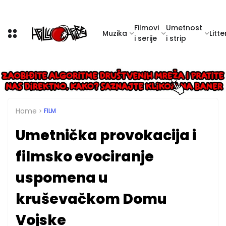
Filmovi
Umetnost
Muzika
Litte
i serije
i strip
Home
FILM
Umetnička provokacija i
filmsko evociranje
uspomena u
kruševačkom Domu
Vojske