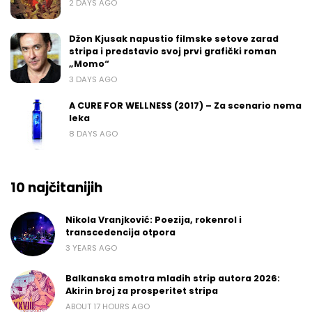
2 DAYS AGO
Džon Kjusak napustio filmske setove zarad
stripa i predstavio svoj prvi grafički roman
„Momo“
3 DAYS AGO
A CURE FOR WELLNESS (2017) – Za scenario nema
leka
8 DAYS AGO
10 najčitanijih
Nikola Vranjković: Poezija, rokenrol i
transcedencija otpora
3 YEARS AGO
Balkanska smotra mladih strip autora 2026:
Akirin broj za prosperitet stripa
ABOUT 17 HOURS AGO