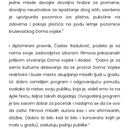
jedne mlade devojke dovoljno hrabre za promene,
dovoljno neustrašive za ispaštanje zbog istih, savršeno
je upotpunila pozornica iza platna, pukotine na
zidovima i pokoja pločica na podu letnje pozornice
kruševačkog Doma vojske."
I diplomirani pravnik, Časlav Radulović, podelio je sa
nama svoje zadovoljstvo izborom filmova prikazanaih
prilikom otvaranja Doma vojske i dodao: “Dobro je za
sama kulturna dešavanja da se prostor Doma Vojske
reaktivira i bude mesto okupljanja mladih ljudi u gradu.
Uz dobro osmišljen program i odgovarajuću ponudu,
svakako bi našao svoju publiku, koja je, videli smo to na
Ajde festu, željna takvih događaja. Ovogodišnji program
je bio sasvim dobar za početak i nadajmo se da će ovo
da zaživi. Filmovi mladih autora kao i oni afirmisanih,
izložbe, (dobro bi bilo kad bi bilo i koncerata kojih je
malo u gradu), zaslužuju pažnju publike.”