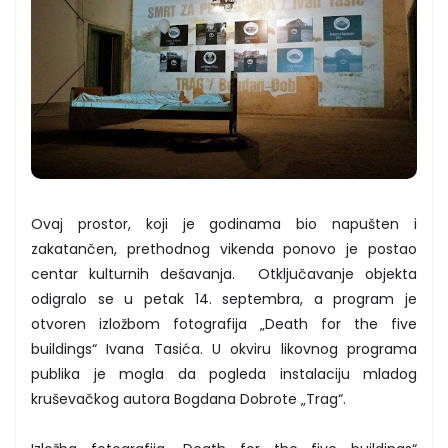
Ovaj prostor, koji je godinama bio napušten i
zakatančen, prethodnog vikenda ponovo je postao
centar kulturnih dešavanja. Otključavanje objekta
odigralo se u petak 14. septembra, a program je
otvoren izložbom fotografija „Death for the five
buildings“ Ivana Tasića. U okviru likovnog programa
publika je mogla da pogleda instalaciju mladog
kruševačkog autora Bogdana Dobrote „Trag“.