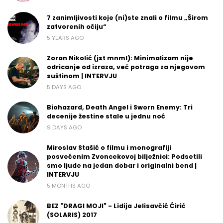
7 zanimljivosti koje (ni)ste znali o filmu „Širom
zatvorenih očiju“
5 YEARS AGO
Zoran Nikolić (jst mnml): Minimalizam nije
odricanje od izraza, već potraga za njegovom
suštinom | INTERVJU
5 DAYS AGO
Biohazard, Death Angel i Sworn Enemy: Tri
decenije žestine stale u jednu noć
9 DAYS AGO
Miroslav Stašić o filmu i monografiji
posvećenim Zvoncekovoj bilježnici: Podsetili
smo ljude na jedan dobar i originalni bend |
INTERVJU
5 MONTHS AGO
BEZ "DRAGI MOJI" - Lidija Jelisavčić Ćirić
(SOLARIS) 2017