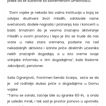
prilike da se susretne sa savremenom umetnošću.
“Dom vojske je nekada bio važna institucija u kojoj se
odvijao društveni život mladih, održavale razne
svečanosti, dodele nagrada i priznanja, kao i koncerti u
bašti. Smatram da je veoma značajno aktiviranje
mladih u ovom prostoru i lepo je što se trude da nas
vrate u neka stara vremena, podsete na rad
nekadašnjih aktivista i istinite priče direktnih učesnika
nekih značajnih događaja, a u isto vreme svoje
vršnjake informišu o tim događajima”, kaže Radomir
Jakovljević, penzioner.
Saša Ogranjović, frontmen benda Scarps, seća se da
je od roditelja slušao priče o događajima u Domu
vojske:
“Tamo se sviralo, tačnije bile su igranke 60-ih, a onda
je usledio mrak, i tek sad je prostor ponovo u upotrebi,