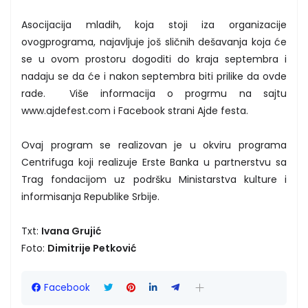
Asocijacija mladih, koja stoji iza organizacije
ovogprograma, najavljuje još sličnih dešavanja koja će
se u ovom prostoru dogoditi do kraja septembra i
nadaju se da će i nakon septembra biti prilike da ovde
rade. Više informacija o progrmu na sajtu
www.ajdefest.com i Facebook strani Ajde festa.
Ovaj program se realizovan je u okviru programa
Centrifuga koji realizuje Erste Banka u partnerstvu sa
Trag fondacijom uz podršku Ministarstva kulture i
informisanja Republike Srbije.
Txt:
Ivana Grujić
Foto:
Dimitrije Petković
Facebook