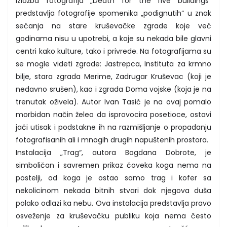
Izložba fotografija „Death for the five buildings“
predstavlja fotografije spomenika „podignutih“ u znak
sećanja na stare kruševačke zgrade koje već
godinama nisu u upotrebi, a koje su nekada bile glavni
centri kako kulture, tako i privrede. Na fotografijama su
se mogle videti zgrade: Jastrepca, Instituta za krmno
bilje, stara zgrada Merime, Zadrugar Kruševac (koji je
nedavno srušen), kao i zgrada Doma vojske (koja je na
trenutak oživela). Autor Ivan Tasić je na ovaj pomalo
morbidan način želeo da isprovocira posetioce, ostavi
jači utisak i podstakne ih na razmišljanje o propadanju
fotografisanih ali i mnogih drugih napuštenih prostora.
Instalacija „Trag“, autora Bogdana Dobrote, je
simboličan i savremen prikaz čoveka koga nema na
postelji, od koga je ostao samo trag i kofer sa
nekolicinom nekada bitnih stvari dok njegova duša
polako odlazi ka nebu. Ova instalacija predstavlja pravo
osveženje za kruševačku publiku koja nema često