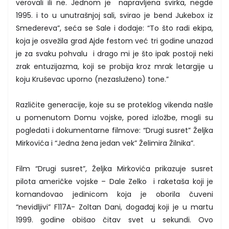
verovali ili ne. Jednom je napravljena svirka, negde
1995. i to u unutrašnjoj sali, svirao je bend Jukebox iz
Smedereva”, seća se Sale i dodaje: “To što radi ekipa,
koja je osvežila grad Ajde festom već tri godine unazad
je za svaku pohvalu i drago mi je što ipak postoji neki
zrak entuzijazma, koji se probija kroz mrak letargije u
koju Kruševac uporno (nezasluženo) tone.”
Različite generacije, koje su se proteklog vikenda našle
u pomenutom Domu vojske, pored izložbe, mogli su
pogledati i dokumentarne filmove: “Drugi susret” Željka
Mirkovića i “Jedna žena jedan vek” Želimira Žilnika”.
Film “Drugi susret”, Željka Mirkovića prikazuje susret
pilota američke vojske – Dale Zelko i raketaša koji je
komandovao jedinicom koja je oborila čuveni
“nevidljivi” F117A- Zoltan Dani, događaj koji je u martu
1999. godine obišao čitav svet u sekundi. Ovo