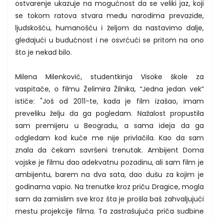
ostvarenje ukazuje na mogućnost da se veliki jaz, koji
se tokom ratova stvara među narodima prevaziđe,
ljudskošću, humanošću i željom da nastavimo dalje,
gledajući u budućnost i ne osvrćući se pritom na ono
što je nekad bilo.
Milena Milenković, studentkinja Visoke škole za
vaspitače, o filmu Želimira Žilnika, “Jedna jedan vek”
ističe: "Još od 2011-te, kada je film izašao, imam
preveliku želju da ga pogledam. Nažalost propustila
sam premijeru u Beogradu, a sama ideja da ga
odgledam kod kuće me nije privlačila. Kao da sam
znala da čekam savršeni trenutak. Ambijent Doma
vojske je filmu dao adekvatnu pozadinu, ali sam film je
ambijentu, barem na dva sata, dao dušu za kojim je
godinama vapio. Na trenutke kroz priču Dragice, mogla
sam da zamislim sve kroz šta je prošla baš zahvaljujući
mestu projekcije filma. Ta zastrašujuća priča sudbine