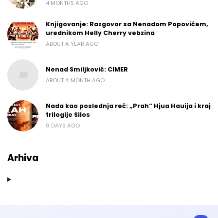
4 MONTHS AGO
Knjigovanje: Razgovor sa Nenadom Popovićem,
urednikom Helly Cherry vebzina
ABOUT A YEAR AGO
Nenad Smiljković: CIMER
ABOUT A MONTH AGO
Nada kao poslednja reč: „Prah“ Hjua Hauija i kraj
trilogije Silos
9 DAYS AGO
Arhiva