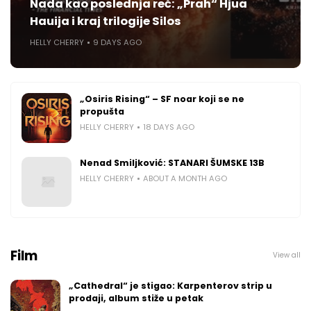
Nada kao poslednja reč: „Prah“ Hjua
Hauija i kraj trilogije Silos
HELLY CHERRY
9 DAYS AGO
„Osiris Rising“ – SF noar koji se ne
propušta
HELLY CHERRY
18 DAYS AGO
Nenad Smiljković: STANARI ŠUMSKE 13B
HELLY CHERRY
ABOUT A MONTH AGO
Film
View all
„Cathedral“ je stigao: Karpenterov strip u
prodaji, album stiže u petak