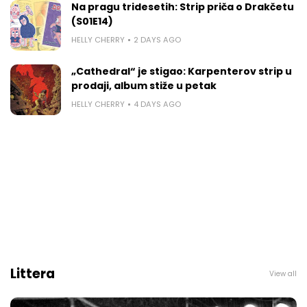
Na pragu tridesetih: Strip priča o Drakčetu
(S01E14)
HELLY CHERRY
2 DAYS AGO
„Cathedral“ je stigao: Karpenterov strip u
prodaji, album stiže u petak
HELLY CHERRY
4 DAYS AGO
Littera
View all