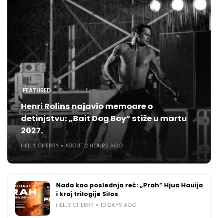
FEATURED
Henri Rolins najavio memoare o
detinjstvu: „Bait Dog Boy“ stiže u martu
2027.
HELLY CHERRY
ABOUT 2 HOURS AGO
Nada kao poslednja reč: „Prah“ Hjua Hauija
i kraj trilogije Silos
HELLY CHERRY
10 DAYS AGO