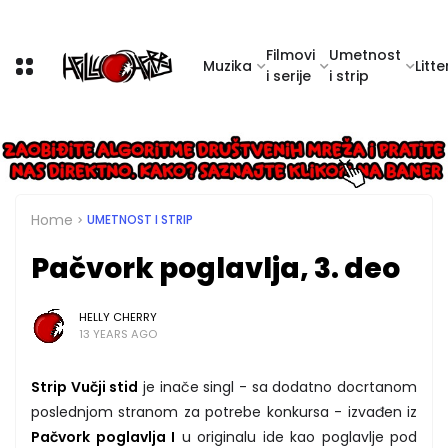
Filmovi
Umetnost
Muzika
Litte
i serije
i strip
Home
UMETNOST I STRIP
Pačvork poglavlja, 3. deo
HELLY CHERRY
13 YEARS AGO
Strip Vučji stid
je inače singl - sa dodatno docrtanom
poslednjom stranom za potrebe konkursa - izvađen iz
Pačvork poglavlja I
u originalu ide kao poglavlje pod