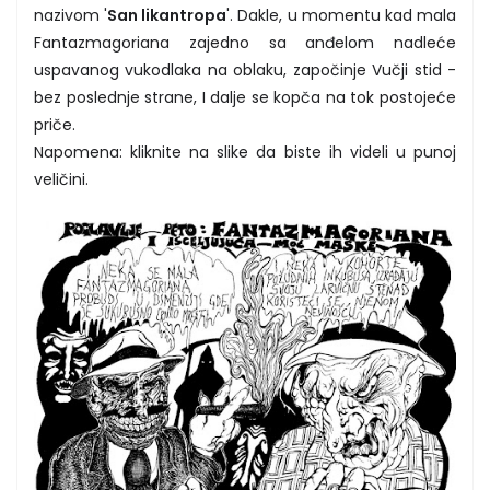
nazivom '
San likantropa
'. Dakle, u momentu kad mala
Fantazmagoriana zajedno sa anđelom nadleće
uspavanog vukodlaka na oblaku, započinje Vučji stid -
bez poslednje strane, I dalje se kopča na tok postojeće
priče.
Napomena: kliknite na slike da biste ih videli u punoj
veličini.