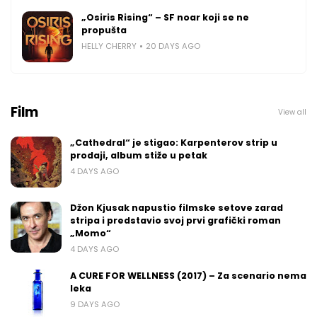
„Osiris Rising“ – SF noar koji se ne
propušta
HELLY CHERRY
20 DAYS AGO
Film
View all
„Cathedral“ je stigao: Karpenterov strip u
prodaji, album stiže u petak
4 DAYS AGO
Džon Kjusak napustio filmske setove zarad
stripa i predstavio svoj prvi grafički roman
„Momo“
4 DAYS AGO
A CURE FOR WELLNESS (2017) – Za scenario nema
leka
9 DAYS AGO