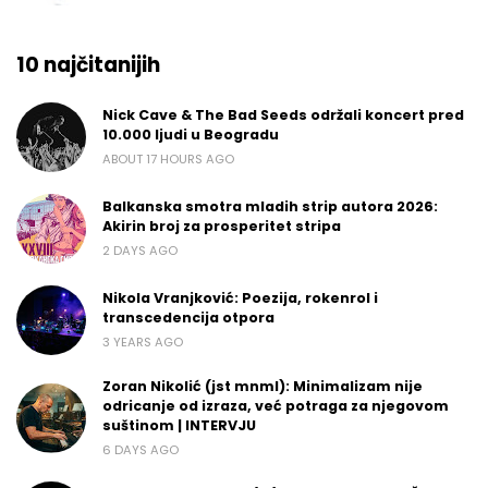
10 najčitanijih
Nick Cave & The Bad Seeds održali koncert pred
10.000 ljudi u Beogradu
ABOUT 17 HOURS AGO
Balkanska smotra mladih strip autora 2026:
Akirin broj za prosperitet stripa
2 DAYS AGO
Nikola Vranjković: Poezija, rokenrol i
transcedencija otpora
3 YEARS AGO
Zoran Nikolić (jst mnml): Minimalizam nije
odricanje od izraza, već potraga za njegovom
suštinom | INTERVJU
6 DAYS AGO