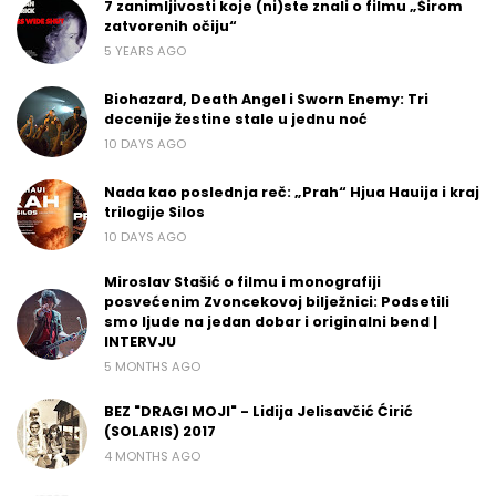
7 zanimljivosti koje (ni)ste znali o filmu „Širom
zatvorenih očiju“
5 YEARS AGO
Biohazard, Death Angel i Sworn Enemy: Tri
decenije žestine stale u jednu noć
10 DAYS AGO
Nada kao poslednja reč: „Prah“ Hjua Hauija i kraj
trilogije Silos
10 DAYS AGO
Miroslav Stašić o filmu i monografiji
posvećenim Zvoncekovoj bilježnici: Podsetili
smo ljude na jedan dobar i originalni bend |
INTERVJU
5 MONTHS AGO
BEZ "DRAGI MOJI" - Lidija Jelisavčić Ćirić
(SOLARIS) 2017
4 MONTHS AGO