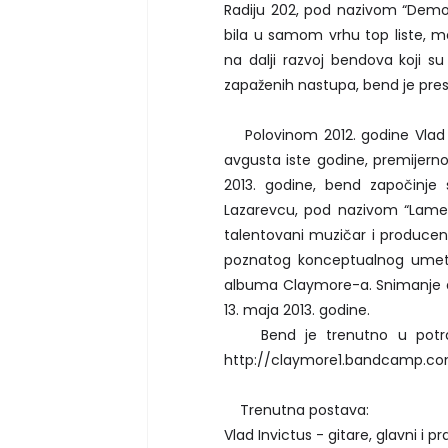
Radiju 202, pod nazivom “Demo
bila u samom vrhu top liste, me
na dalji razvoj bendova koji su
zapaženih nastupa, bend je pre
Polovinom 2012. godine Vlad I
avgusta iste godine, premijern
2013. godine, bend započinje
Lazarevcu, pod nazivom “Lament
talentovani muzičar i produce
poznatog konceptualnog umetni
albuma Claymore-a. Snimanje a
13. maja 2013. godine.
Bend je trenutno u potrazi
http://claymore1.bandcamp.co
Trenutna postava:
Vlad Invictus - gitare, glavni i pr