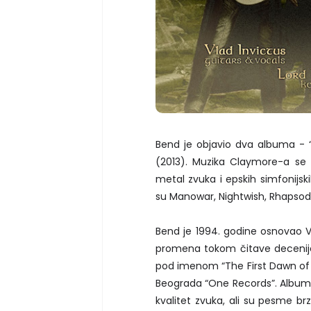
Bend je objavio dva albuma - “
(2013). Muzika Claymore-a se 
metal zvuka i epskih simfonijsk
su Manowar, Nightwish, Rhapsody 
Bend je 1994. godine osnovao Vl
promena tokom čitave decenije
pod imenom “The First Dawn of So
Beograda “One Records”. Album je
kvalitet zvuka, ali su pesme br