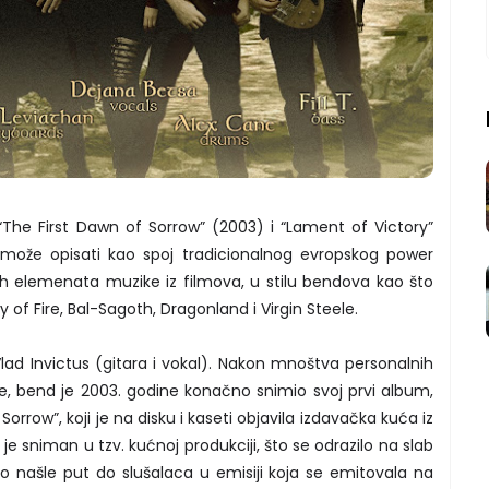
The First Dawn of Sorrow” (2003) i “Lament of Victory”
može opisati kao spoj tradicionalnog evropskog power
ih elemenata muzike iz filmova, u stilu bendova kao što
of Fire, Bal-Sagoth, Dragonland i Virgin Steele.
ad Invictus (gitara i vokal). Nakon mnoštva personalnih
, bend je 2003. godine konačno snimio svoj prvi album,
rrow”, koji je na disku i kaseti objavila izdavačka kuća iz
 sniman u tzv. kućnoj produkciji, što se odrazilo na slab
zo našle put do slušalaca u emisiji koja se emitovala na