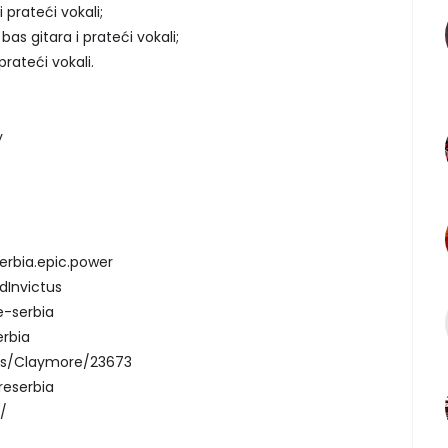
 prateći vokali;
as gitara i prateći vokali;
 prateći vokali.
y
rbia.epic.power
Invictus
-serbia
rbia
s/Claymore/23673
eserbia
/