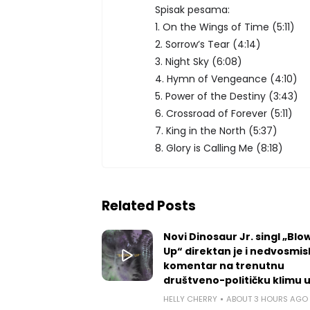
Spisak pesama:
1. On the Wings of Time (5:11)
2. Sorrow’s Tear (4:14)
3. Night Sky (6:08)
4. Hymn of Vengeance (4:10)
5. Power of the Destiny (3:43)
6. Crossroad of Forever (5:11)
7. King in the North (5:37)
8. Glory is Calling Me (8:18)
Related Posts
Novi Dinosaur Jr. singl „Blow
Up“ direktan je i nedvosmis
komentar na trenutnu
društveno-političku klimu 
HELLY CHERRY
ABOUT 3 HOURS AGO