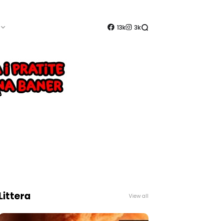
13k
3k
Littera
View all