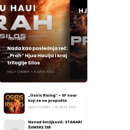
FEATURED
Nada kao poslednja reč:
„Prah“ Hjua Hauija i kraj
trilogije Silos
HELLY CHERRY
8 DAYS AGO
„Osiris Rising“ – SF noar
koji se ne propušta
HELLY CHERRY
18 DAYS AGO
Nenad Smiljković: STANARI
ŠUMSKE 13B