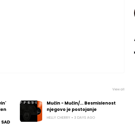
View all
in'
Mučin - Mučin/... Besmislenost
len
njegovo je postojanje
HELLY CHERRY
3 DAYS AGO
u SAD