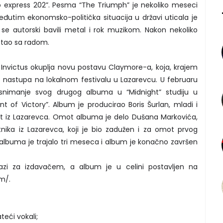
 express 202”. Pesma “The Triumph” je nekoliko meseci
đutim ekonomsko-politička situacija u državi uticala je
 se autorski bavili metal i rok muzikom. Nakon nekoliko
stao sa radom.
nvictus okuplja novu postavu Claymore-a, koja, krajem
o nastupa na lokalnom festivalu u Lazarevcu. U februaru
 snimanje svog drugog albuma u “Midnight” studiju u
 of Victory”. Album je producirao Boris Šurlan, mladi i
nt iz Lazarevca. Omot albuma je delo Dušana Markovića,
ka iz Lazarevca, koji je bio zadužen i za omot prvog
lbuma je trajalo tri meseca i album je konačno završen
 za izdavačem, a album je u celini postavljen na
m/.
ateći vokali;