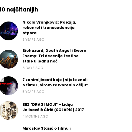
10 najčitanijih
Nikola Vranjković: Poezija,
rokenrol i transcedencija
otpora
3 YEARS AGO
Biohazard, Death Angel i Sworn
Enemy: Tri decenije žestine
stale u jednu noć
8 DAYS AGO
7 zanimljivosti koje (ni)ste znali
o filmu „Širom zatvorenih očiju“
5 YEARS AGO
BEZ "DRAGI MOJI" - Lidija
Jelisavčić Ćirić (SOLARIS) 2017
4 MONTHS AGO
Miroslav Stašić o filmu i