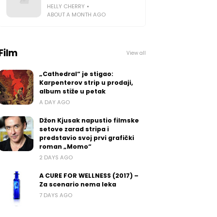
HELLY CHERRY
ABOUT A MONTH AGO
Film
View all
„Cathedral“ je stigao:
Karpenterov strip u prodaji,
album stiže u petak
A DAY AGO
Džon Kjusak napustio filmske
setove zarad stripa i
predstavio svoj prvi grafički
roman „Momo“
2 DAYS AGO
A CURE FOR WELLNESS (2017) –
Za scenario nema leka
7 DAYS AGO