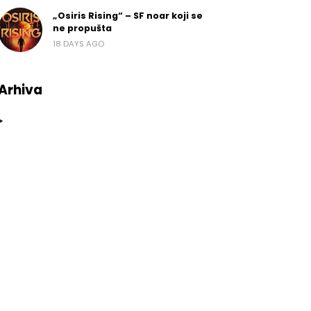
„Osiris Rising“ – SF noar koji se
ne propušta
18 DAYS AGO
Arhiva