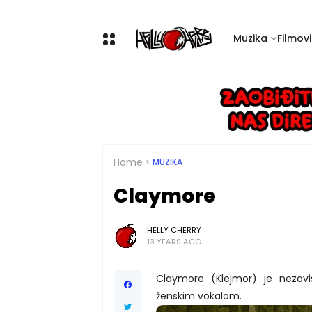
Muzika
Filmovi 
Home
MUZIKA
Claymore
HELLY CHERRY
13 YEARS AGO
Claymore (Klejmor) je nezav
ženskim vokalom.