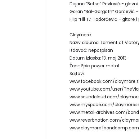
Dejana “Betsa” Pavlović - glavni i
Goran “Bal-Gorgoth” Garčević - b
Filip “Fill T.” Todorčević - gitare i
Claymore
Naziv albuma: Lament of Victor
Izdavač: Nepotpisan
Datum izlaska: 13. maj 2013.
Žanr: Epic power metal
Sajtovi:
www.facebook.com/claymore.se
www.youtube.com/user/TheVlad
www.soundcloud.com/claymore
www.myspace.com/claymorese
www.metal-archives.com/band
www.reverbnation.com/claymor
www.claymore1.bandcamp.com