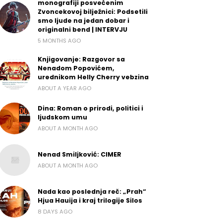
monografiji posvećenim
Zvoncekovoj bilježnici: Podsetili
smo ljude na jedan dobar i
originalni bend | INTERVJU
5 MONTHS AGO
Knjigovanje: Razgovor sa
Nenadom Popovićem,
urednikom Helly Cherry vebzina
ABOUT A YEAR AGO
Dina: Roman o prirodi, politici i
ljudskom umu
ABOUT A MONTH AGO
Nenad Smiljković: CIMER
ABOUT A MONTH AGO
Nada kao poslednja reč: „Prah“
Hjua Hauija i kraj trilogije Silos
8 DAYS AGO