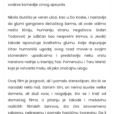
ovakve komedije crnog apsurda.
Nikola Đuričko je veran ulozi, kao u Do Koske, i nastavlja
da glumi gangstera dečačkog šarma, ali ovde vidimo
nešto ličniju, humaniju stranu negativca. Srđan
Todorović je odličan kao nespretni krimos, a Jezdić
takođe isporučuje kvalitetnu glumu. Kolja dopunjuje
čitav humorički ugođaj ovog road movie-a svojim
stonerskim upadicama i predstavlja neku vrstu
naratora radnje u kasnijoj fazi. Pomenuću i Taru Manić
koja je ostvarila malu, ali jako značajnu ulogu.
Ovaj film je jezgrovit, ali i pomalo stereotipan, što bi se
narodski reklo naš. Samim tim, on nema isuviše velike
domete, ali služi svrsi, i razgaljuje, što se i traži od
domaćeg filma. U pitanju je takođe i mešavinu
različitih filmskih žanrova, što čini istovremeno
zabavnu, nelinearnu i pomalo haotičnu tvorevinu. Da li