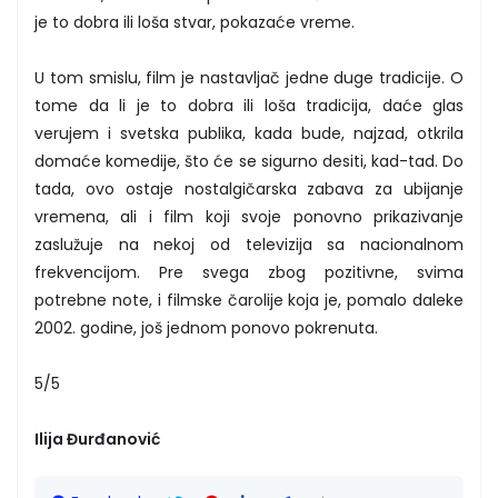
je to dobra ili loša stvar, pokazaće vreme.
U tom smislu, film je nastavljač jedne duge tradicije. O
tome da li je to dobra ili loša tradicija, daće glas
verujem i svetska publika, kada bude, najzad, otkrila
domaće komedije, što će se sigurno desiti, kad-tad. Do
tada, ovo ostaje nostalgičarska zabava za ubijanje
vremena, ali i film koji svoje ponovno prikazivanje
zaslužuje na nekoj od televizija sa nacionalnom
frekvencijom. Pre svega zbog pozitivne, svima
potrebne note, i filmske čarolije koja je, pomalo daleke
2002. godine, još jednom ponovo pokrenuta.
5/5
Ilija Đurđanović