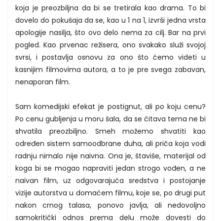
koja je preozbiljna da bi se tretirala kao drama. To bi
dovelo do pokušaja da se, kao u 1 na 1, izvrši jedna vrsta
apologije nasilja, što ovo delo nema za cilj. Bar na prvi
pogled. Kao prvenac režisera, ono svakako služi svojoj
svrsi, i postavlja osnovu za ono što ćemo videti u
kasnijim filmovima autora, a to je pre svega zabavan,
nenaporan film.
Sam komedijski efekat je postignut, ali po koju cenu?
Po cenu gubljenja u moru šala, da se čitava tema ne bi
shvatila preozbiljno. Smeh možemo shvatiti kao
određen sistem samoodbrane duha, ali priča koja vodi
radnju nimalo nije naivna. Ona je, štaviše, materijal od
koga bi se mogao napraviti jedan strogo vođen, a ne
naivan film, uz odgovarajuća sredstva i postojanje
vizije autorstva u domaćem filmu, koje se, po drugi put
nakon crnog talasa, ponovo javlja, ali nedovoljno
samokritički odnos prema delu može dovesti do