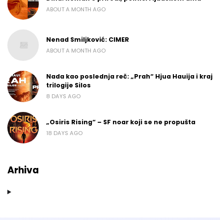
ABOUT A MONTH AGO
Nenad Smiljković: CIMER
ABOUT A MONTH AGO
Nada kao poslednja reč: „Prah“ Hjua Hauija i kraj
trilogije Silos
8 DAYS AGO
„Osiris Rising“ – SF noar koji se ne propušta
18 DAYS AGO
Arhiva