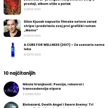
prodaji, album stiže u petak
2 DAYS AGO
Džon Kjusak napustio filmske setove zarad
stripa i predstavio svoj prvi grafički roman
„Momo“
3 DAYS AGO
A CURE FOR WELLNESS (2017) – Za scenario nema
leka
8 DAYS AGO
10 najčitanijih
Nikola Vranjković: Poezija, rokenrol i
transcedencija otpora
3 YEARS AGO
Biohazard, Death Angel i Sworn Enemy: Tri