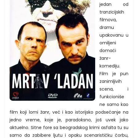
jedan od
tranzicijskih
filmova,
dramu
upakovanu u
omiljeni
domaći
žanr-
komediju.
Film je pun
zanimljivih
scena, i
funkcioniše
ne samo kao
film koji lomi žanr, već i kao istorijsko podsećanje na
jedno vreme, koje je, paradoksno, još uvek jako
aktuelno. Sitne fore sa beogradskog krimi asfalta tu su
samo da zabibere ljutu i opaku scenarističku čorbu,