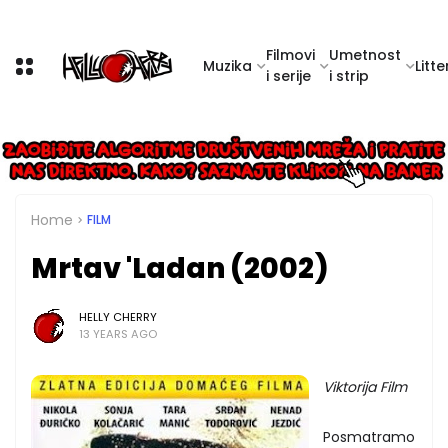
Filmovi
Umetnost
Muzika
Litte
i serije
i strip
Home
FILM
Mrtav 'Ladan (2002)
HELLY CHERRY
13 YEARS AGO
Viktorija Film
Posmatramo