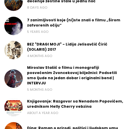
decenije žestine stale u jednu noć
8 DAYS AGO
7 zanimljivosti koje (ni)ste znali o filmu „Širom
zatvorenih očiju“
5 YEARS AGO
BEZ "DRAGI MOJI" - Lidija Jelisavčić Ćirić
(SOLARIS) 2017
4 MONTHS AGO
Miroslav Stašić o filmu i monografiji
posvećenim Zvoncekovoj bilježnici: Podsetili
smo ljude na jedan dobar i originalni bend |
INTERVJU
5 MONTHS AGO
Knjigovanje: Razgovor sa Nenadom Popovićem,
urednikom Helly Cherry vebzina
ABOUT A YEAR AGO
Dina: Roman o prirodi, politici i ljudskom umu