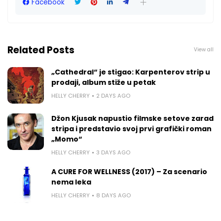
Facebook
Related Posts
View all
„Cathedral“ je stigao: Karpenterov strip u
prodaji, album stiže u petak
HELLY CHERRY
2 DAYS AGO
Džon Kjusak napustio filmske setove zarad
stripa i predstavio svoj prvi grafički roman
„Momo“
HELLY CHERRY
3 DAYS AGO
A CURE FOR WELLNESS (2017) – Za scenario
nema leka
HELLY CHERRY
8 DAYS AGO