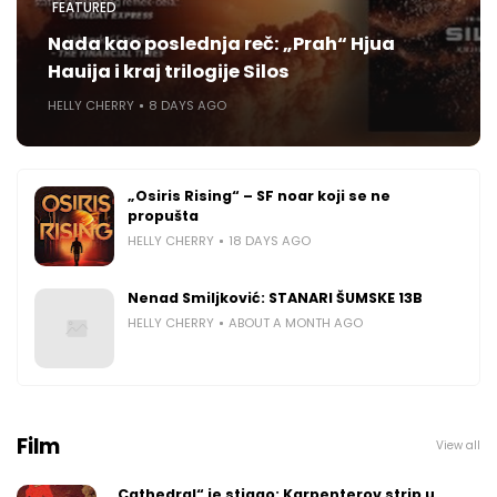
FEATURED
Nada kao poslednja reč: „Prah“ Hjua
Hauija i kraj trilogije Silos
HELLY CHERRY
8 DAYS AGO
„Osiris Rising“ – SF noar koji se ne
propušta
HELLY CHERRY
18 DAYS AGO
Nenad Smiljković: STANARI ŠUMSKE 13B
HELLY CHERRY
ABOUT A MONTH AGO
Film
View all
„Cathedral“ je stigao: Karpenterov strip u