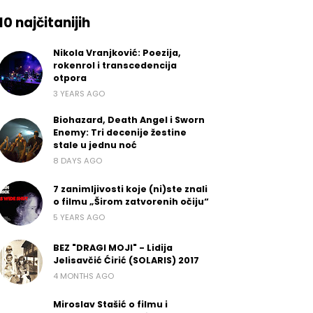
10 najčitanijih
Nikola Vranjković: Poezija,
rokenrol i transcedencija
otpora
3 YEARS AGO
Biohazard, Death Angel i Sworn
Enemy: Tri decenije žestine
stale u jednu noć
8 DAYS AGO
7 zanimljivosti koje (ni)ste znali
o filmu „Širom zatvorenih očiju“
5 YEARS AGO
BEZ "DRAGI MOJI" - Lidija
Jelisavčić Ćirić (SOLARIS) 2017
4 MONTHS AGO
Miroslav Stašić o filmu i