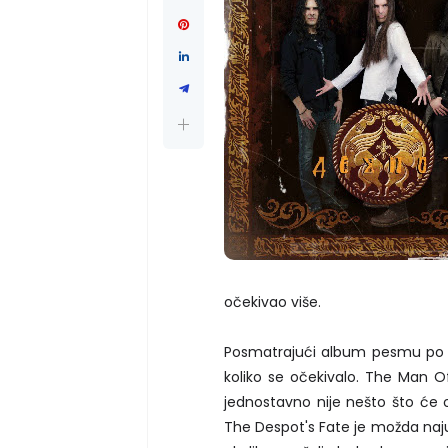
očekivao više.
Posmatrajući album pesmu po pe
koliko se očekivalo. The Man O
jednostavno nije nešto što će o
The Despot's Fate je možda naju