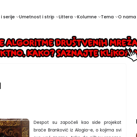
i serije
Umetnost i strip
Littera
Kolumne
Tema
O nama
d
Despot su započeli kao side projekat
braće Branković iz Alogia-e, o kojima svi