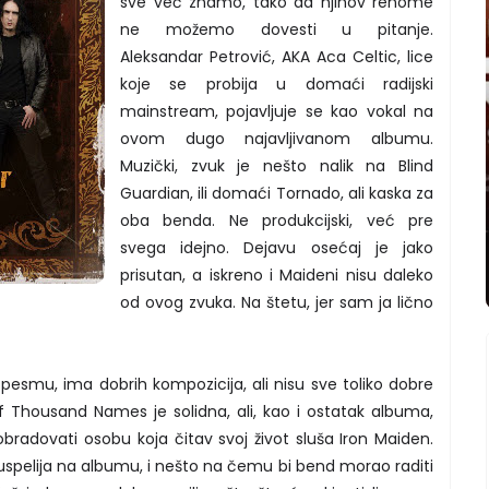
sve već znamo, tako da njihov renome
ne možemo dovesti u pitanje.
Aleksandar Petrović, AKA Aca Celtic, lice
koje se probija u domaći radijski
mainstream, pojavljuje se kao vokal na
ovom dugo najavljivanom albumu.
Muzički, zvuk je nešto nalik na Blind
Guardian, ili domaći Tornado, ali kaska za
oba benda. Ne produkcijski, već pre
svega idejno. Dejavu osećaj je jako
prisutan, a iskreno i Maideni nisu daleko
od ovog zvuka. Na štetu, jer sam ja lično
smu, ima dobrih kompozicija, ali nisu sve toliko dobre
f Thousand Names je solidna, ali, kao i ostatak albuma,
bradovati osobu koja čitav svoj život sluša Iron Maiden.
spelija na albumu, i nešto na čemu bi bend morao raditi