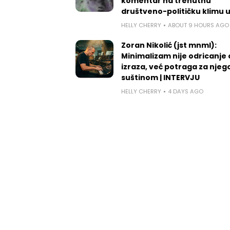
komentar na trenutnu
društveno-političku klimu 
HELLY CHERRY
ABOUT 9 HOURS AGO
Zoran Nikolić (jst mnml):
Minimalizam nije odricanje
izraza, već potraga za nje
suštinom | INTERVJU
HELLY CHERRY
4 DAYS AGO