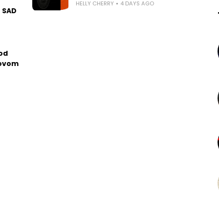
HELLY CHERRY
4 DAYS AGO
u SAD
 od
govom