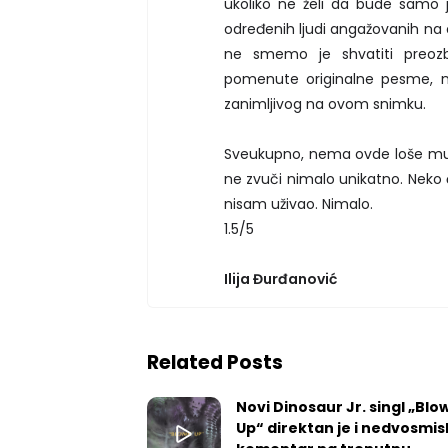
ukoliko ne želi da bude samo jo
određenih ljudi angažovanih na o
ne smemo je shvatiti preozbi
pomenute originalne pesme, ne
zanimljivog na ovom snimku.
Sveukupno, nema ovde loše muzik
ne zvuči nimalo unikatno. Neko
nisam uživao. Nimalo.
1.5/5
Ilija Đurđanović
Related Posts
Novi Dinosaur Jr. singl „Blow
Up“ direktan je i nedvosmis