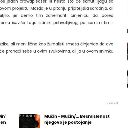
š jedan crowdpleaser, ili nešto što će skinuti ljagu sa
vom projektu. Možda je u pitanju prijateljska saradnja, ali
ljno, jer ćemo tim zanemariti činjenicu, da, pored
ma isuviše toga istinski prihvatljivog, pa samim tim i
e, ali meni lično kao žurnalisti smeta činjenica da ovo
 će pronaći sebe u ovim zvukovima, ali ja u ovom snimku
View all
in'
Mučin - Mučin/... Besmislenost
len
njegovo je postojanje