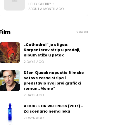
HELLY CHERRY
ABOUT A MONTH AGO
Film
View all
„Cathedral“ je stigao:
Karpenterov strip u prodaji,
album stiže u petak
2 DAYS AGO
Džon Kjusak napustio filmske
setove zarad stripa i
predstavio svoj prvi grafički
roman „Momo“
2 DAYS AGO
A CURE FOR WELLNESS (2017) –
Za scenario nema leka
7 DAYS AGO