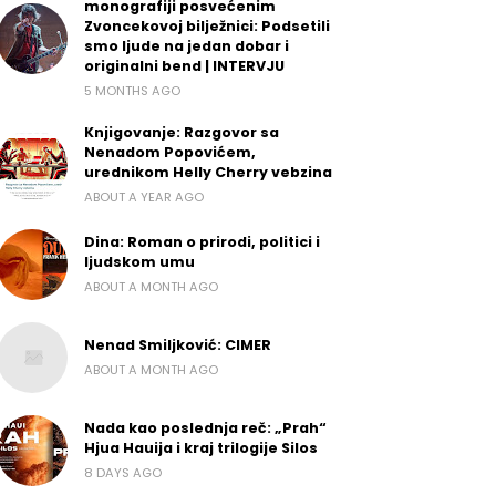
monografiji posvećenim
Zvoncekovoj bilježnici: Podsetili
smo ljude na jedan dobar i
originalni bend | INTERVJU
5 MONTHS AGO
Knjigovanje: Razgovor sa
Nenadom Popovićem,
urednikom Helly Cherry vebzina
ABOUT A YEAR AGO
Dina: Roman o prirodi, politici i
ljudskom umu
ABOUT A MONTH AGO
Nenad Smiljković: CIMER
ABOUT A MONTH AGO
Nada kao poslednja reč: „Prah“
Hjua Hauija i kraj trilogije Silos
8 DAYS AGO