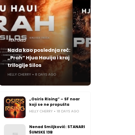
FEATURED
Nada kao poslednja reč:
„Prah“ Hjua Hauija i kraj
trilogije Silos
HELLY CHERRY
8 DAYS AGO
„Osiris Rising“ – SF noar
koji se ne propušta
HELLY CHERRY
18 DAYS AGO
Nenad Smiljković: STANARI
ŠUMSKE 13B