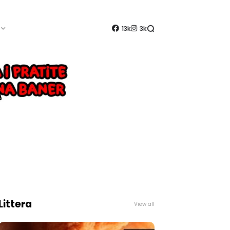
13k
3k
Littera
View all