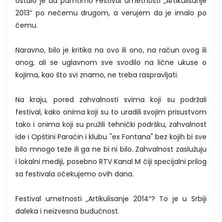
ostalo je da pamtimo Festival umetnosti „Artikulisanje
2013“ po nečemu drugom, a verujem da je imalo po
čemu.
Naravno, bilo je kritika na ovo ili ono, na račun ovog ili
onog, ali se uglavnom sve svodilo na lične ukuse o
kojima, kao što svi znamo, ne treba raspravljati.
Na kraju, pored zahvalnosti svima koji su podržali
festival, kako onima koji su to uradili svojim prisustvom
tako i onima koji su pružili tehnički podršku, zahvalnost
ide i Opštini Paraćin i klubu "ex Fontana" bez kojih bi sve
bilo mnogo teže ili ga ne bi ni bilo. Zahvalnost zaslužuju
i lokalni mediji, posebno RTV Kanal M čiji specijalni prilog
sa festivala očekujemo ovih dana.
Festival umetnosti „Artikulisanje 2014“? To je u Srbiji
daleka i neizvesna budućnost.