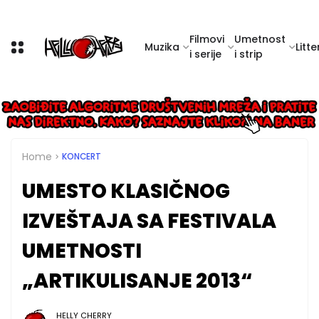
Filmovi
Umetnost
Muzika
Litte
i serije
i strip
Home
KONCERT
UMESTO KLASIČNOG
IZVEŠTAJA SA FESTIVALA
UMETNOSTI
„ARTIKULISANJE 2013“
HELLY CHERRY