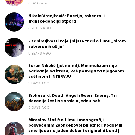
A DAY AGO
Nikola Vranjković: Poezija, rokenrol i
transcedencija otpora
3 YEARS AGO
7 zanimljivosti koje (ni)ste znali o filmu „Širom
zatvorenih očiju“
5 YEARS AGO
Zoran Nikolić (jst mnml): Minimalizam nije
odricanje od izraza, već potraga za njegovom
suštinom | INTERVJU
5 DAYS AGO
Biohazard, Death Angel i Sworn Enemy: Tri
decenije žestine stale u jednu noć
9 DAYS AGO
Miroslav Stašić o filmu i monografiji
posvećenim Zvoncekovoj bilježnici: Podsetili
smo ljude na jedan dobar i originalni bend |