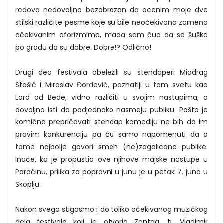
redova nedovoljno bezobrazan da ocenim moje dve
stilski različite pesme koje su bile neočekivana zamena
očekivanim aforizmima, mada sam čuo da se šuška
po gradu da su dobre. Dobre!? Odlično!
Drugi deo festivala obeležili su stendaperi Miodrag
Stošić i Miroslav Đorđević, poznatiji u tom svetu kao
Lord od Bede, vidno različiti u svojim nastupima, a
dovoljno isti da podjednako nasmeju publiku. Pošto je
komično prepričavati stendap komediju ne bih da im
pravim konkurenciju pa ću samo napomenuti da o
tome najbolje govori smeh (ne)zagolicane publike.
Inače, ko je propustio ove njihove majske nastupe u
Paraćinu, prilika za popravni u junu je u petak 7. juna u
Skoplju.
Nakon svega stigosmo i do toliko očekivanog muzičkog
dela festivala koji je otvorio Zontag, tj. Vladimir