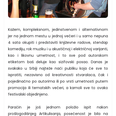
Kažem, kompleksnom, jedinstvenom i alternativnom
jer na jednom mestu u jednoj večeri i u samo nepuna
4 sata okupiti i predstaviti književne radove, stendap
komediju, rok muziku i u akustičnoj i električnoj varijanti,
kao i likovnu umetnost, i to sve pod autorskom
etiketom baš deluje kao sizifovski posao. Danas je
svakako u Srbiji najteže naći publiku koja će sve to
ispratiti, nezavisno od kreativnosti stvaralaca, čak i
pojedinačno po autorima ili po vrsti umetnosti putem
promocija ili tematskih večeri, a kamoli sve to ovako
festivalski objedinjeno.
Paraćin je još jednom položio ispit nakon
prošlogodišnjeg Artikulisanja, posećenost je bila na