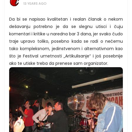
13 YEARS AGO
Da bi se napisao kvalitetan i realan članak o nekom
dešavanju potrebno je da se slegnu utisci i čuju
komentari i kritike u naredna bar 3 dana, jer svako čudo
traje upravo toliko, posebno kada se radi o nečemu
tako kompleksnom, jedinstvenom i alternativnom kao
što je Festival umetnosti „Artikulisanje“ i još posebnije
ako te utiske treba da prenese sam organizator.