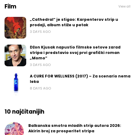
Film
View all
„Cathedral“ je stigao: Karpenterov strip u
prodaji, album stiže u petak
3 DAYS AGO
Džon Kjusak napustio filmske setove zarad
stripa i predstavio svoj prvi grafički roman
„Momo“
3 DAYS AGO
A CURE FOR WELLNESS (2017) – Za scenario nema
leka
8 DAYS AGO
10 najčitanijih
Balkanska smotra mladih strip autora 2026:
Akirin broj za prosperitet stripa