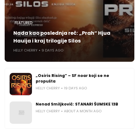
FEATURED
Nada kao poslednja reč: „Prah“ Hjua
Hauija i kraj trilogije Silos
HELLY CHERRY
9 DAYS AGO
„Osiris Rising“ – SF noar koji se ne
propušta
HELLY CHERRY
19 DAYS AGO
Nenad Smiljković: STANARI ŠUMSKE 13B
HELLY CHERRY
ABOUT A MONTH AGO