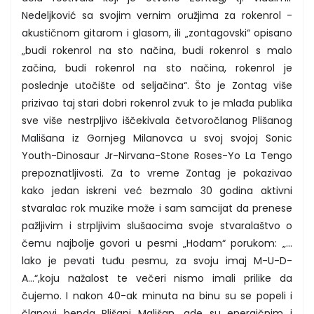
Nedeljković sa svojim vernim oružjima za rokenrol -
akustičnom gitarom i glasom, ili „zontagovski“ opisano
„budi rokenrol na sto načina, budi rokenrol s malo
začina, budi rokenrol na sto načina, rokenrol je
poslednje utočište od seljačina“. Što je Zontag više
prizivao taj stari dobri rokenrol zvuk to je mlađa publika
sve više nestrpljivo iščekivala četvoročlanog Plišanog
Mališana iz Gornjeg Milanovca u svoj svojoj Sonic
Youth-Dinosaur Jr-Nirvana-Stone Roses-Yo La Tengo
prepoznatljivosti. Za to vreme Zontag je pokazivao
kako jedan iskreni već bezmalo 30 godina aktivni
stvaralac rok muzike može i sam samcijat da prenese
pažljivim i strpljivim slušaocima svoje stvaralaštvo o
čemu najbolje govori u pesmi „Hodam“ porukom: „...
lako je pevati tuđu pesmu, za svoju imaj M-U-D-
A...“,koju nažalost te večeri nismo imali prilike da
čujemo. I nakon 40-ak minuta na binu su se popeli i
članovi benda Plišani Mališan, gde su energičnim i