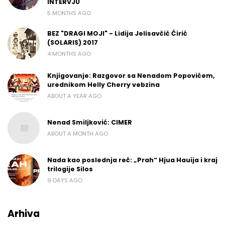
INTERVJU
5 MONTHS AGO
BEZ "DRAGI MOJI" - Lidija Jelisavčić Ćirić
(SOLARIS) 2017
4 MONTHS AGO
Knjigovanje: Razgovor sa Nenadom Popovićem,
urednikom Helly Cherry vebzina
ABOUT A YEAR AGO
Nenad Smiljković: CIMER
ABOUT A MONTH AGO
Nada kao poslednja reč: „Prah“ Hjua Hauija i kraj
trilogije Silos
9 DAYS AGO
Arhiva