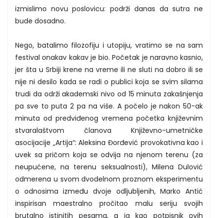
izmislimo novu poslovicu: podrži danas da sutra ne
bude dosadno.
Nego, batalimo filozofiju i utopiju, vratimo se na sam
festival onakav kakav je bio. Početak je naravno kasnio,
jer šta u Srbiji krene na vreme ili ne sluti na dobro ili se
nije ni desilo kada se radi o publici koja se svim silama
trudi da održi akademski nivo od 15 minuta zakašnjenja
pa sve to puta 2 pa na više. A počelo je nakon 50-ak
minuta od predviđenog vremena početka književnim
stvaralaštvom članova Književno-umetničke
asocijacije „Artija“: Aleksina Đorđević provokativna kao i
uvek sa pričom koja se odvija na njenom terenu (za
neupućene, na terenu seksualnosti), Milena Dulović
odmerena u svom dvodelnom proznom eksperimentu
o odnosima između dvoje odljubljenih, Marko Antić
inspirisan maestralno pročitao malu seriju svojih
brutalno istinitih pesama, a ja kao potpisnik ovih