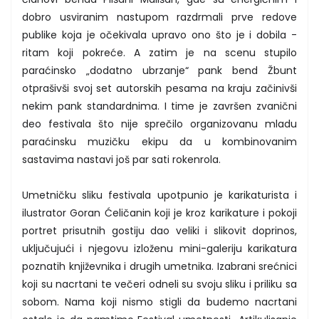
dobro usviranim nastupom razdrmali prve redove
publike koja je očekivala upravo ono što je i dobila -
ritam koji pokreće. A zatim je na scenu stupilo
paraćinsko „dodatno ubrzanje“ pank bend Žbunt
otprašivši svoj set autorskih pesama na kraju začinivši
nekim pank standardnima. I time je završen zvanični
deo festivala što nije sprečilo organizovanu mladu
paraćinsku muzičku ekipu da u kombinovanim
sastavima nastavi još par sati rokenrola.
Umetničku sliku festivala upotpunio je karikaturista i
ilustrator Goran Ćeličanin koji je kroz karikature i pokoji
portret prisutnih gostiju dao veliki i slikovit doprinos,
uključujući i njegovu izloženu mini-galeriju karikatura
poznatih književnika i drugih umetnika. Izabrani srećnici
koji su nacrtani te večeri odneli su svoju sliku i priliku sa
sobom. Nama koji nismo stigli da budemo nacrtani