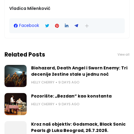
Vladica Milenković
Facebook
Related Posts
View all
Biohazard, Death Angel i Sworn Enemy: Tri
decenije žestine stale u jednu noć
HELLY CHERRY
9 DAYS AGO
Pozorište: „Bezdan“ kao konstanta
HELLY CHERRY
9 DAYS AGO
Kroz naš objektiv: Godsmack, Black Sonic
Pearls @ Luka Beograd, 26.7.2026.