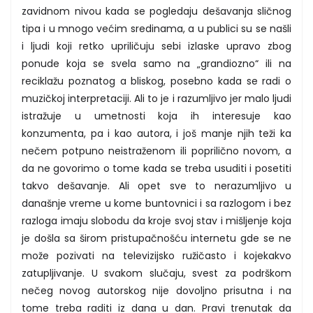
zavidnom nivou kada se pogledaju dešavanja sličnog
tipa i u mnogo većim sredinama, a u publici su se našli
i ljudi koji retko upriličuju sebi izlaske upravo zbog
ponude koja se svela samo na „grandiozno“ ili na
reciklažu poznatog a bliskog, posebno kada se radi o
muzičkoj interpretaciji. Ali to je i razumljivo jer malo ljudi
istražuje u umetnosti koja ih interesuje kao
konzumenta, pa i kao autora, i još manje njih teži ka
nečem potpuno neistraženom ili poprilično novom, a
da ne govorimo o tome kada se treba usuditi i posetiti
takvo dešavanje. Ali opet sve to nerazumljivo u
današnje vreme u kome buntovnici i sa razlogom i bez
razloga imaju slobodu da kroje svoj stav i mišljenje koja
je došla sa širom pristupačnošću internetu gde se ne
može pozivati na televizijsko ružičasto i kojekakvo
zatupljivanje. U svakom slučaju, svest za podrškom
nečeg novog autorskog nije dovoljno prisutna i na
tome treba raditi iz dana u dan. Pravi trenutak da