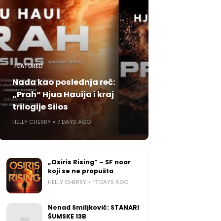
FEATURED
Nada kao poslednja reč:
„Prah“ Hjua Hauija i kraj
trilogije Silos
HELLY CHERRY
7 DAYS AGO
„Osiris Rising“ – SF noar
koji se ne propušta
HELLY CHERRY
17 DAYS AGO
Nenad Smiljković: STANARI
ŠUMSKE 13B