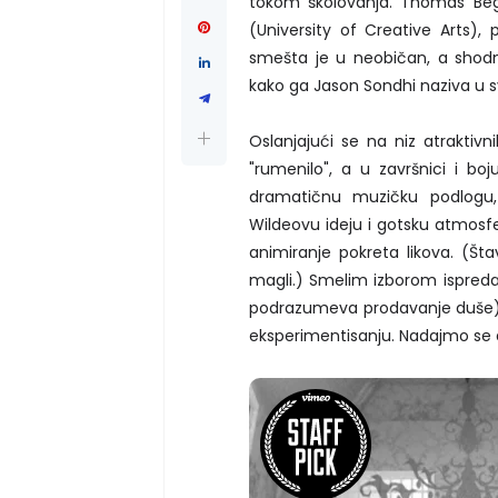
tokom školovanja. Thomas Beg,
(University of Creative Arts),
smešta je u neobičan, a shodno
kako ga Jason Sondhi naziva u sv
Oslanjajući se na niz atraktivn
"rumenilo", a u završnici i boj
dramatičnu muzičku podlogu
Wildeovu ideju i gotsku atmos
animiranje pokreta likova. (Šta
magli.) Smelim izborom ispreda
podrazumeva prodavanje duše) B
eksperimentisanju. Nadajmo se da