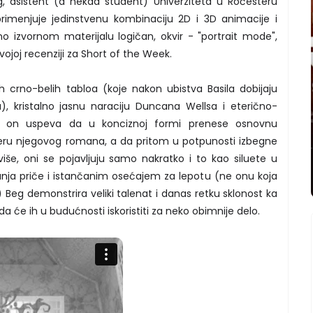
 asistent (a nekad student) Univerziteta u Ročesteru
 primenjuje jedinstvenu kombinaciju 2D i 3D animacije i
 izvornom materijalu logičan, okvir - "portrait mode",
ojoj recenziji za Short of the Week.
ih crno-belih tabloa (koje nakon ubistva Basila dobijaju
u), kristalno jasnu naraciju Duncana Wellsa i eterično-
, on uspeva da u konciznoj formi prenese osnovnu
feru njegovog romana, a da pritom u potpunosti izbegne
više, oni se pojavljuju samo nakratko i to kao siluete u
nja priče i istančanim osećajem za lepotu (ne onu koja
eg demonstrira veliki talenat i danas retku sklonost ka
 će ih u budućnosti iskoristiti za neko obimnije delo.