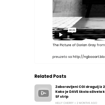
The Picture of Dorian Gray
fro
preuzeto sa
http://ngbooart.bl
Related Posts
Zaboravljeni CGI dragulj iz 
Kako je DAVE škola oživela k
SF strip
HELLY CHERRY
2 MONTHS AGO