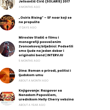
Jelisavčić Ćirić (SOLARIS) 2017
4 MONTHS AGO
„Osiris Rising“ – SF noar koji se
ne propušta
17 DAYS AGO
Miroslav Stašić o filmu i
monografiji posvećenim
Zvoncekovoj bilježnici: Podsetili
smo ljude na jedan dobar i
originalni bend | INTERVJU
5 MONTHS AGO
Dina: Roman o prirodi, politici i
ljudskom umu
ABOUT A MONTH AGO
Knjigovanje: Razgovor sa
Nenadom Popovićem,
urednikom Helly Cherry vebzina
ABOUT A YEAR AGO