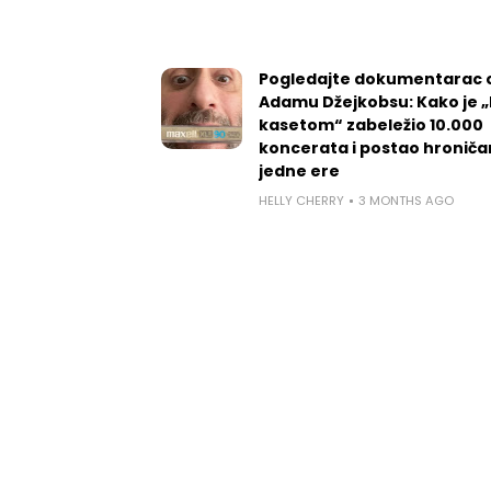
Pogledajte dokumentarac 
Adamu Džejkobsu: Kako je „l
kasetom“ zabeležio 10.000
koncerata i postao hroniča
jedne ere
HELLY CHERRY
3 MONTHS AGO