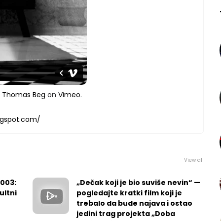
m
Thomas Beg
on
Vimeo
.
ogspot.com/
View all
2003:
„Dečak koji je bio suviše nevin“ —
ultni
pogledajte kratki film koji je
trebalo da bude najava i ostao
jedini trag projekta „Doba