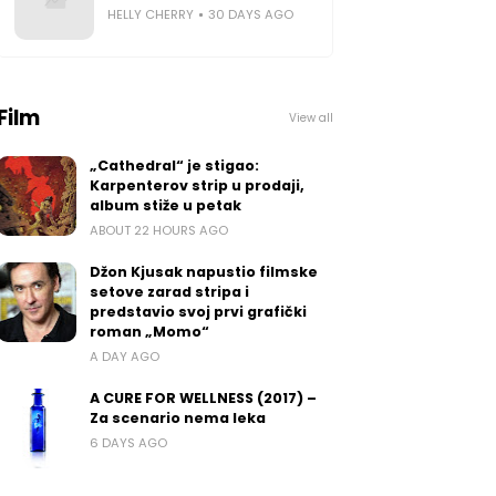
HELLY CHERRY
30 DAYS AGO
Film
View all
„Cathedral“ je stigao:
Karpenterov strip u prodaji,
album stiže u petak
ABOUT 22 HOURS AGO
Džon Kjusak napustio filmske
setove zarad stripa i
predstavio svoj prvi grafički
roman „Momo“
A DAY AGO
A CURE FOR WELLNESS (2017) –
Za scenario nema leka
6 DAYS AGO