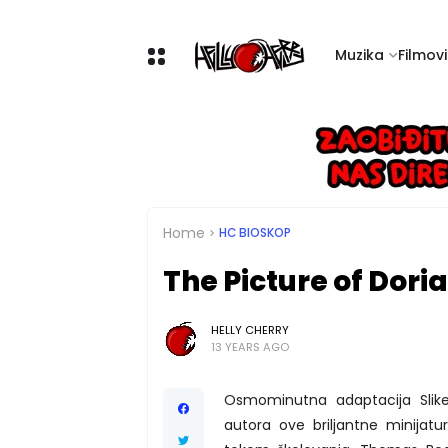
Muzika
Filmovi 
Home
HC BIOSKOP
The Picture of Dori
HELLY CHERRY
13 YEARS AGO
Osmominutna adaptacija Slike
autora ove briljantne minijatu