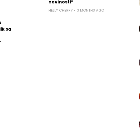
nevinosti“
HELLY CHERRY
3 MONTHS AGO
o
ik sa
r