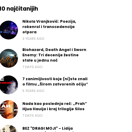
10 najčitanijih
Nikola Vranjković: Poezija,
rokenrol i transcedencija
otpora
3 YEARS AGO
Biohazard, Death Angel i Sworn
Enemy: Tri decenije žestine
stale u jednu noć
7 DAYS AGO
7 zanimljivosti koje (ni)ste znali
o filmu „Širom zatvorenih očiju“
5 YEARS AGO
Nada kao poslednja reč: „Prah“
Hjua Hauija i kraj trilogije Silos
7 DAYS AGO
BEZ "DRAGI MOJI" - Lidija