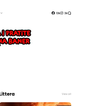
13k
3k
Littera
View all