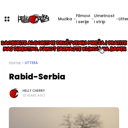
Filmovi
Umetnost
Muzika
Litte
i serije
i strip
Home
LITTERA
Rabid-Serbia
HELLY CHERRY
13 YEARS AGO