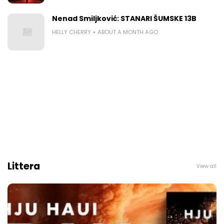
Nenad Smiljković: STANARI ŠUMSKE 13B
HELLY CHERRY
ABOUT A MONTH AGO
Littera
View all