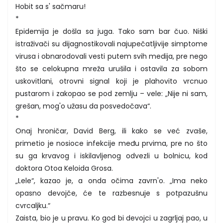
Hobit sa s' sačmaru!
*
Epidemija je došla sa juga. Tako sam bar čuo. Niški
istraživači su dijagnostikovali najupečatljivije simptome
virusa i obnarodovali vesti putem svih medija, pre nego
što se celokupna mreža urušila i ostavila za sobom
uskovitlani, otrovni signal koji je plahovito vrcnuo
pustarom i zakopao se pod zemlju – vele: „Nije ni sam,
grešan, mog'o užasu da posvedočava“.
*
Onaj hroničar, David Berg, ili kako se već zvaše,
primetio je nosioce infekcije među prvima, pre no što
su ga krvavog i iskilavljenog odvezli u bolnicu, kod
doktora Otoa Keloida Grosa.
„Lele“, kazao je, a onda očima zavrn'o. „Ima neko
opasno devojče, će te razbesnuje s potpazušnu
cvrcaljku.“
Zaista, bio je u pravu. Ko god bi devojci u zagrljaj pao, u