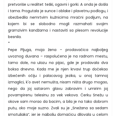
pretvoriše u realitet teški, ogavni i gorki. A onda je došla
i tama. Progutala je sunce i oblake i plavetnu podlogu, i
obezbedila nemrtvim kužnicima mračni podijum, na
kojem bi se slobodno mogli razmahati svojim
gramzivim kandžama i nastaviti sa plesom revolucije
besnila.
*
Pepe Pljuga, moja žena – prodavačica najboljeg
uvoznog duvana – raspolućena je na radnom mestu,
tamo dole, na ulazu na pijac, gde je prodavala dva
boksa dnevno. Kada me je njen krvavi trup dočekao
izbečenih očiju i palacavog jezika, u onoj tamnoj
izmaglici, k'o avet nemušta, nisam ništa drugo mogao,
nego da joj satarom glavu zabravim i umirim joj
povampirenu telesinu za vek vekova. Ćerku Snežu u
okove sam morao da bacim, a bila je na tako dobrom
putu, oko moje suzno. Zvali su je „Snežana sa sedam
smotuljaka“, jer je najbolju domaćicu dilovala u celom