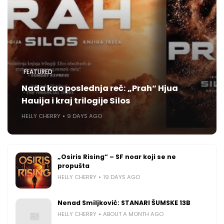
FEATURED
Nada kao poslednja reč: „Prah“ Hjua
Hauija i kraj trilogije Silos
HELLY CHERRY
9 DAYS AGO
„Osiris Rising“ – SF noar koji se ne
propušta
HELLY CHERRY
19 DAYS AGO
Nenad Smiljković: STANARI ŠUMSKE 13B
HELLY CHERRY
ABOUT A MONTH AGO