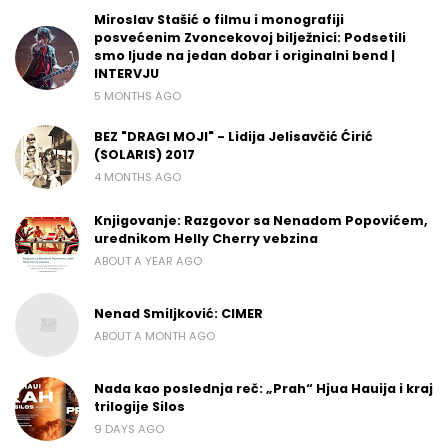
Miroslav Stašić o filmu i monografiji
posvećenim Zvoncekovoj bilježnici: Podsetili
smo ljude na jedan dobar i originalni bend |
INTERVJU
5 MONTHS AGO
BEZ "DRAGI MOJI" - Lidija Jelisavčić Ćirić
(SOLARIS) 2017
4 MONTHS AGO
Knjigovanje: Razgovor sa Nenadom Popovićem,
urednikom Helly Cherry vebzina
ABOUT A YEAR AGO
Nenad Smiljković: CIMER
ABOUT A MONTH AGO
Nada kao poslednja reč: „Prah“ Hjua Hauija i kraj
trilogije Silos
9 DAYS AGO