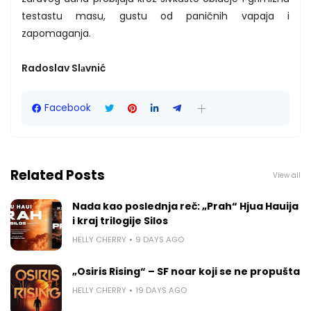
testastu masu, gustu od paničnih vapaja i
zapomaganja.
Radoslav Slаvnić
Facebook
Related Posts
View all
Nada kao poslednja reč: „Prah“ Hjua Hauija
i kraj trilogije Silos
HELLY CHERRY
9 DAYS AGO
„Osiris Rising“ – SF noar koji se ne propušta
HELLY CHERRY
19 DAYS AGO