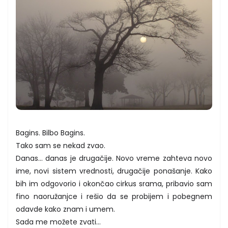
Bagins. Bilbo Bagins.
Tako sam se nekad zvao.
Danas... danas je drugačije. Novo vreme zahteva novo
ime, novi sistem vrednosti, drugačije ponašanje. Kako
bih im odgovorio i okončao cirkus srama, pribavio sam
fino naoružanjce i rešio da se probijem i pobegnem
odavde kako znam i umem.
Sada me možete zvati...