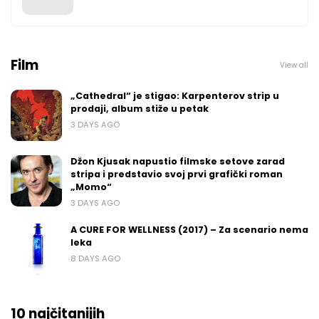
Film
View all
„Cathedral“ je stigao: Karpenterov strip u
prodaji, album stiže u petak
3 DAYS AGO
Džon Kjusak napustio filmske setove zarad
stripa i predstavio svoj prvi grafički roman
„Momo“
3 DAYS AGO
A CURE FOR WELLNESS (2017) – Za scenario nema
leka
8 DAYS AGO
10 najčitanijih