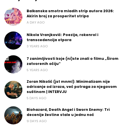
Balkanska smotra mladih strip autora 2026:
Akirin broj za prosperitet stripa
A DAY AGO
Nikola Vranjković: Poezija, rokenrol i
transcedencija otpora
3 YEARS AGO
7 zanimljivosti koje (ni)ste znali o filmu „Širom
zatvorenih očiju“
5 YEARS AGO
Zoran Nikolić (jst mnml): Minimalizam nije
odricanje od izraza, već potraga za njegovom
suštinom | INTERVJU
5 DAYS AGO
Biohazard, Death Angel i Sworn Enemy: Tri
decenije žestine stale u jednu noć
9 DAYS AGO