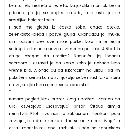
kvartu. Ali, nesrećnu je, eto, kurjakoliki momak besni
gricnuo, pa joj se pogled smutio, a iz usta joj se
smrdljiva bala rastegla.
I sad me gleda iz ćoška sobe, onako otekla,
zelenkasto-bleda i posve glupa. Okončaću joj muke,
čim očistim cev ove moje puške, koja mi je jedini
sadrug i oslonac u novom vremenu postala. A šta bih
drugo mogao da uradim? Napuniću joj lobanju
sačmom i ostaviti je da sanja kako je nekada lepo
vreme bilo. A onda ću da iskoračim na ulicu i da im
pokažem svima ko na svinjokolju seče mast, a ko ispira
creva, majku li im njinu revolucionarsku!
*
Bacam pogled kroz prozor svog uporišta. Plamen na
ulici osvetljava užasavajuć' prizor. Čitava armija
nemrtvih. Piloti i vampiri, u sablasnom horskom poju
zavijaju „kao da je mesec stao samo za nas dvoje“, a
ostali monstrumi, eno, razbijaju izloge sa sportskom