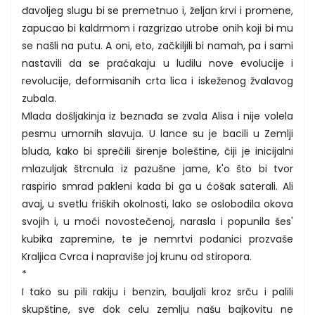
đavoljeg slugu bi se premetnuo i, željan krvi i promene,
zapucao bi kaldrmom i razgrizao utrobe onih koji bi mu
se našli na putu. A oni, eto, začkiljili bi namah, pa i sami
nastavili da se praćakaju u ludilu nove evolucije i
revolucije, deformisanih crta lica i iskeženog žvalavog
zubala.
Mlada došljakinja iz beznađa se zvala Alisa i nije volela
pesmu umornih slavuja. U lance su je bacili u Zemlji
bluda, kako bi sprečili širenje boleštine, čiji je inicijalni
mlazuljak štrcnula iz pazušne jame, k'o što bi tvor
raspirio smrad pakleni kada bi ga u ćošak saterali. Ali
avaj, u svetlu friških okolnosti, lako se oslobodila okova
svojih i, u moći novostečenoj, narasla i popunila šes'
kubika zapremine, te je nemrtvi podanici prozvaše
Kraljica Cvrca i napraviše joj krunu od stiropora.
*
I tako su pili rakiju i benzin, bauljali kroz srču i palili
skupštine, sve dok celu zemlju našu bajkovitu ne