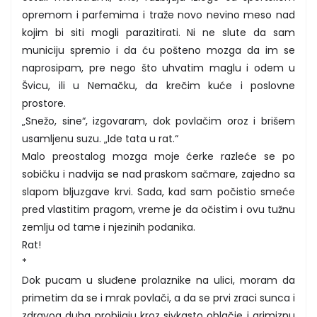
opremom i parfemima i traže novo nevino meso nad
kojim bi siti mogli parazitirati. Ni ne slute da sam
municiju spremio i da ću pošteno mozga da im se
naprosipam, pre nego što uhvatim maglu i odem u
Švicu, ili u Nemačku, da krečim kuće i poslovne
prostore.
„Snežo, sine“, izgovaram, dok povlačim oroz i brišem
usamljenu suzu. „Ide tata u rat.“
Malo preostalog mozga moje ćerke razleće se po
sobičku i nadvija se nad praskom sačmare, zajedno sa
slapom bljuzgave krvi. Sada, kad sam počistio smeće
pred vlastitim pragom, vreme je da očistim i ovu tužnu
zemlju od tame i njezinih podanika.
Rat!
*
Dok pucam u sluđene prolaznike na ulici, moram da
primetim da se i mrak povlači, a da se prvi zraci sunca i
zdravog duha probijaju kroz sivkasto oblačje i grimiznu