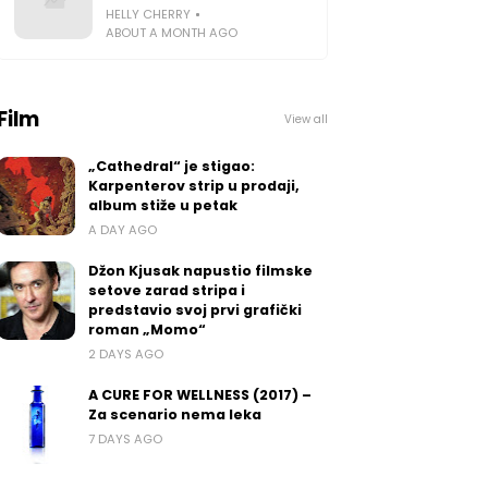
HELLY CHERRY
ABOUT A MONTH AGO
Film
View all
„Cathedral“ je stigao:
Karpenterov strip u prodaji,
album stiže u petak
A DAY AGO
Džon Kjusak napustio filmske
setove zarad stripa i
predstavio svoj prvi grafički
roman „Momo“
2 DAYS AGO
A CURE FOR WELLNESS (2017) –
Za scenario nema leka
7 DAYS AGO