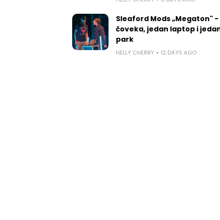
Sleaford Mods „Megaton" -
čoveka, jedan laptop i jedan
park
HELLY CHERRY
12 DAYS AGO