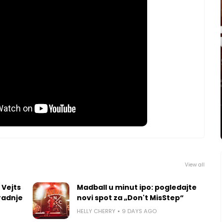
View all
 Vejts
Madball u minut ipo: pogledajte
radnje
novi spot za „Don't MisStep“
HELLY CHERRY
9 DAYS AGO