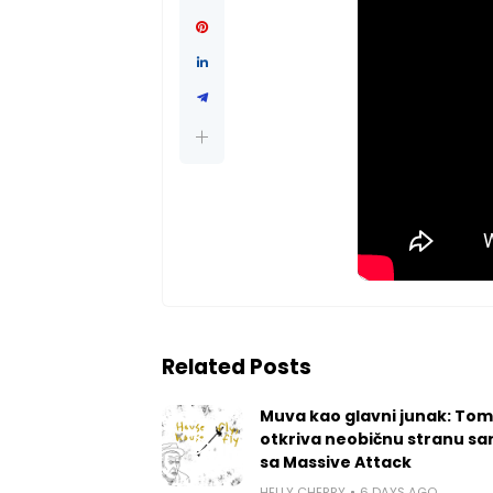
Related Posts
Muva kao glavni junak: Tom
otkriva neobičnu stranu sa
sa Massive Attack
HELLY CHERRY
6 DAYS AGO