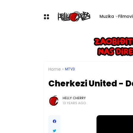
Muzika
Filmovi 
Home
MTV3
Cherkezi United - 
HELLY CHERRY
13 YEARS AGO