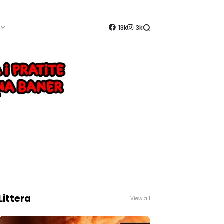
13k
3k
Littera
View all