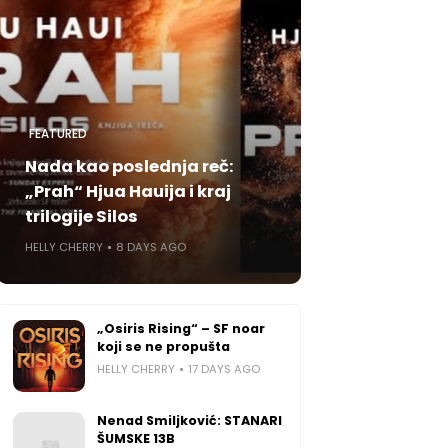
FEATURED
Nada kao poslednja reč:
„Prah“ Hjua Hauija i kraj
trilogije Silos
HELLY CHERRY
8 DAYS AGO
„Osiris Rising“ – SF noar
koji se ne propušta
HELLY CHERRY
17 DAYS AGO
Nenad Smiljković: STANARI
ŠUMSKE 13B