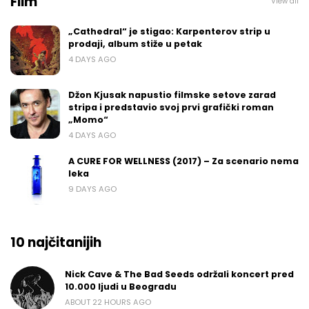
Film
View all
„Cathedral“ je stigao: Karpenterov strip u
prodaji, album stiže u petak
4 DAYS AGO
Džon Kjusak napustio filmske setove zarad
stripa i predstavio svoj prvi grafički roman
„Momo“
4 DAYS AGO
A CURE FOR WELLNESS (2017) – Za scenario nema
leka
9 DAYS AGO
10 najčitanijih
Nick Cave & The Bad Seeds održali koncert pred
10.000 ljudi u Beogradu
ABOUT 22 HOURS AGO