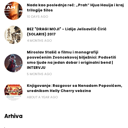
Nada kao poslednja reč: „Prah“ Hjua Hauija i kraj
trilogije Silos
10 DAYS AGO
BEZ "DRAGI MOJI" - Lidija Jelisavčić Ćirić
(SOLARIS) 2017
4 MONTHS AGO
Miroslav Stašić o filmu i monografiji
posvećenim Zvoncekovoj bilježnici: Podsetili
smo ljude na jedan dobar i originalni bend |
INTERVJU
5 MONTHS AGO
Knjigovanje: Razgovor sa Nenadom Popovićem,
urednikom Helly Cherry vebzina
ABOUT A YEAR AGO
Arhiva