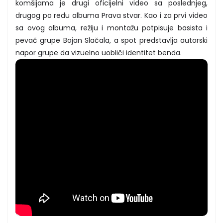
komšijama je drugi oficijelni video sa poslednjeg,
drugog po redu albuma Prava stvar. Kao i za prvi video
sa ovog albuma, režiju i montažu potpisuje basista i
pevač grupe Bojan Slačala, a spot predstavlja autorski
napor grupe da vizuelno uobliči identitet benda.