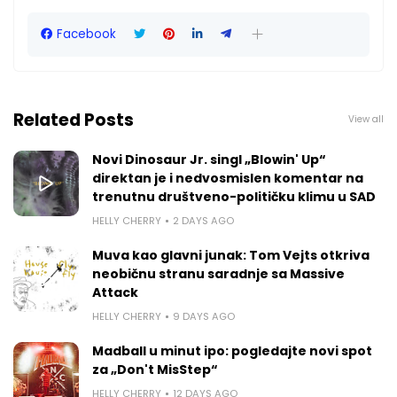
Facebook
Related Posts
View all
Novi Dinosaur Jr. singl „Blowin' Up“
direktan je i nedvosmislen komentar na
trenutnu društveno-političku klimu u SAD
HELLY CHERRY
2 DAYS AGO
Muva kao glavni junak: Tom Vejts otkriva
neobičnu stranu saradnje sa Massive
Attack
HELLY CHERRY
9 DAYS AGO
Madball u minut ipo: pogledajte novi spot
za „Don't MisStep“
HELLY CHERRY
12 DAYS AGO