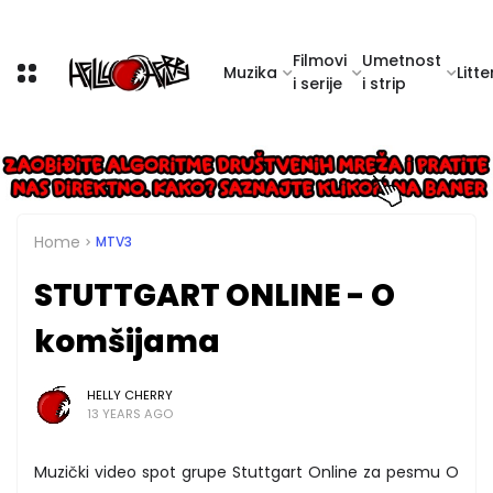
Filmovi
Umetnost
Muzika
Litte
i serije
i strip
Home
MTV3
STUTTGART ONLINE - O
komšijama
HELLY CHERRY
13 YEARS AGO
Muzički video spot grupe Stuttgart Online za pesmu O