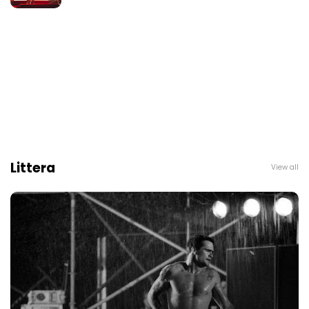
Littera
View all