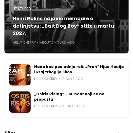
FEATURED
Henri Rolins najavio memoare o
detinjstvu: „Bait Dog Boy“ stiže u martu
2027.
HELLY CHERRY
ABOUT 7 HOURS AGO
Nada kao poslednja reč: „Prah“ Hjua Hauija
i kraj trilogije Silos
HELLY CHERRY
10 DAYS AGO
„Osiris Rising“ – SF noar koji se ne
propušta
HELLY CHERRY
20 DAYS AGO