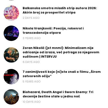
Balkanska smotra mladih strip autora 2026:
Akirin broj za prosperitet stripa
2 DAYS AGO
Nikola Vranjković: Poezija, rokenrol i
transcedencija otpora
3 YEARS AGO
Zoran Nikolić (jst mnml): Minimalizam nije
odricanje od izraza, već potraga za njegovom
suštinom | INTERVJU
6 DAYS AGO
7 zanimljivosti koje (ni)ste znali o filmu „Širom
zatvorenih očiju“
5 YEARS AGO
Biohazard, Death Angel i Sworn Enemy: Tri
decenije žestine stale u jednu noć
10 DAYS AGO