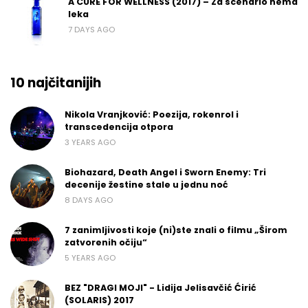
A CURE FOR WELLNESS (2017) – Za scenario nema
leka
7 DAYS AGO
10 najčitanijih
Nikola Vranjković: Poezija, rokenrol i
transcedencija otpora
3 YEARS AGO
Biohazard, Death Angel i Sworn Enemy: Tri
decenije žestine stale u jednu noć
8 DAYS AGO
7 zanimljivosti koje (ni)ste znali o filmu „Širom
zatvorenih očiju“
5 YEARS AGO
BEZ "DRAGI MOJI" - Lidija Jelisavčić Ćirić
(SOLARIS) 2017