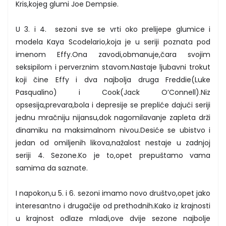
Kris,kojeg glumi Joe Dempsie.
U 3. i 4. sezoni sve se vrti oko prelijepe glumice i
modela Kaya Scodelario,koja je u seriji poznata pod
imenom Effy.Ona zavodi,obmanuje,čara svojim
seksipilom i perverznim stavom.Nastaje ljubavni trokut
koji čine Effy i dva najbolja druga Freddie(Luke
Pasqualino) i Cook(Jack O’Connell).Niz
opsesija,prevara,bola i depresije se prepliće dajući seriji
jednu mračniju nijansu,dok nagomilavanje zapleta drži
dinamiku na maksimalnom nivou.Desiće se ubistvo i
jedan od omiljenih likova,nažalost nestaje u zadnjoj
seriji 4. Sezone.Ko je to,opet prepuštamo vama
samima da saznate.
I napokon,u 5. i 6. sezoni imamo novo društvo,opet jako
interesantno i drugačije od prethodnih.Kako iz krajnosti
u krajnost odlaze mladi,ove dvije sezone najbolje