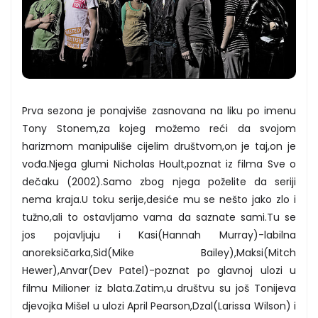
Prva sezona je ponajviše zasnovana na liku po imenu
Tony Stonem,za kojeg možemo reći da svojom
harizmom manipuliše cijelim društvom,on je taj,on je
vođa.Njega glumi Nicholas Hoult,poznat iz filma Sve o
dečaku (2002).Samo zbog njega poželite da seriji
nema kraja.U toku serije,desiće mu se nešto jako zlo i
tužno,ali to ostavljamo vama da saznate sami.Tu se
jos pojavljuju i Kasi(Hannah Murray)-labilna
anoreksičarka,Sid(Mike Bailey),Maksi(Mitch
Hewer),Anvar(Dev Patel)-poznat po glavnoj ulozi u
filmu Milioner iz blata.Zatim,u društvu su još Tonijeva
djevojka Mišel u ulozi April Pearson,Dzal(Larissa Wilson) i