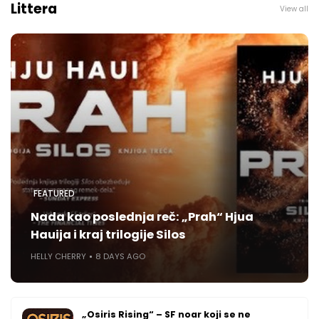
Littera
View all
FEATURED
Nada kao poslednja reč: „Prah“ Hjua
Hauija i kraj trilogije Silos
HELLY CHERRY
8 DAYS AGO
„Osiris Rising“ – SF noar koji se ne