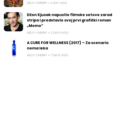
HELLY CHERRY
A DAY AGO
Džon Kjusak napustio filmske setove zarad
stripa i predstavio svoj prvi grafički roman
„Momo“
HELLY CHERRY
2 DAYS AGO
A CURE FOR WELLNESS (2017) – Za scenario
nema leka
HELLY CHERRY
7 DAYS AGO