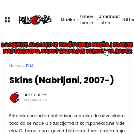
Filmovi
Umetnost
Muzika
Litte
i serije
i strip
Home
FILM
Skins (Nabrijani, 2007-)
HELLY CHERRY
13 YEARS AGO
Britanska omladina definitivno zna kako da uživa,ali isto
tako da se nađe u situacijama iz kojih,ponekad,ne vide
izlaz.O tome nam govori britanska teen drama koja