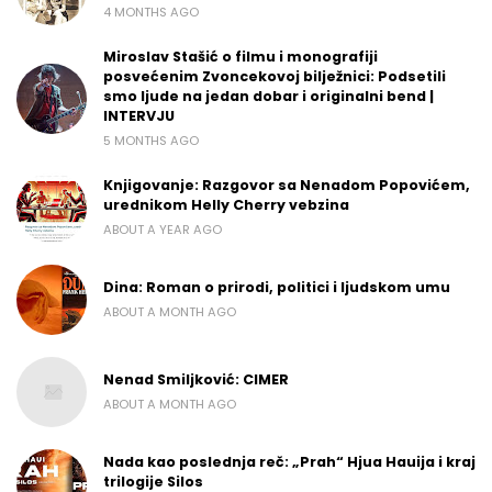
4 MONTHS AGO
Miroslav Stašić o filmu i monografiji
posvećenim Zvoncekovoj bilježnici: Podsetili
smo ljude na jedan dobar i originalni bend |
INTERVJU
5 MONTHS AGO
Knjigovanje: Razgovor sa Nenadom Popovićem,
urednikom Helly Cherry vebzina
ABOUT A YEAR AGO
Dina: Roman o prirodi, politici i ljudskom umu
ABOUT A MONTH AGO
Nenad Smiljković: CIMER
ABOUT A MONTH AGO
Nada kao poslednja reč: „Prah“ Hjua Hauija i kraj
trilogije Silos