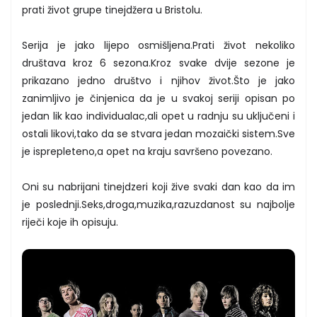
prati život grupe tinejdžera u Bristolu.
Serija je jako lijepo osmišljena.Prati život nekoliko
društava kroz 6 sezona.Kroz svake dvije sezone je
prikazano jedno društvo i njihov život.Što je jako
zanimljivo je činjenica da je u svakoj seriji opisan po
jedan lik kao individualac,ali opet u radnju su uključeni i
ostali likovi,tako da se stvara jedan mozaički sistem.Sve
je isprepleteno,a opet na kraju savršeno povezano.
Oni su nabrijani tinejdzeri koji žive svaki dan kao da im
je poslednji.Seks,droga,muzika,razuzdanost su najbolje
riječi koje ih opisuju.