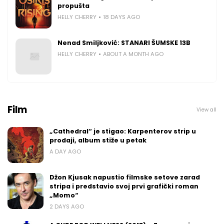
propušta
HELLY CHERRY
18 DAYS AGO
Nenad Smiljković: STANARI ŠUMSKE 13B
HELLY CHERRY
ABOUT A MONTH AGO
Film
View all
„Cathedral“ je stigao: Karpenterov strip u
prodaji, album stiže u petak
A DAY AGO
Džon Kjusak napustio filmske setove zarad
stripa i predstavio svoj prvi grafički roman
„Momo“
2 DAYS AGO