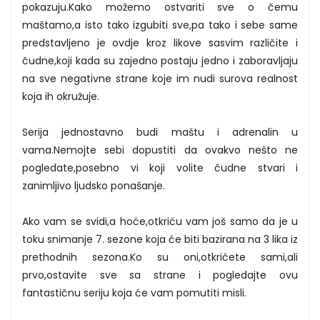
pokazuju.Kako možemo ostvariti sve o čemu
maštamo,a isto tako izgubiti sve,pa tako i sebe same
predstavljeno je ovdje kroz likove sasvim različite i
čudne,koji kada su zajedno postaju jedno i zaboravljaju
na sve negativne strane koje im nudi surova realnost
koja ih okružuje.
Serija jednostavno budi maštu i adrenalin u
vama.Nemojte sebi dopustiti da ovakvo nešto ne
pogledate,posebno vi koji volite čudne stvari i
zanimljivo ljudsko ponašanje.
Ako vam se svidi,a hoće,otkriću vam još samo da je u
toku snimanje 7. sezone koja će biti bazirana na 3 lika iz
prethodnih sezona.Ko su oni,otkrićete sami,ali
prvo,ostavite sve sa strane i pogledajte ovu
fantastičnu seriju koja će vam pomutiti misli.