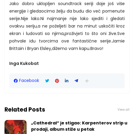
Jako dobro uklopljen soundtrack seriji daje još više
energije i gledaocima želju da budu dio već pomenute
serije.Nije lako.Ni najmanje nije lako sjediti i gledati
ovakvu seriju,a ne poželjeti bar na minut uskočiti kroz
ekran i ludovati sa njima,proživjeti to što oni žive.Sve
pohvale idu tvorcima ove fantastične serije.Jamie
Brittain i Bryan Elsley,dižemo vam kapu.Bravo!
Inga Kukobat
Facebook
Related Posts
View all
„Cathedral“ je stigao: Karpenterov strip u
prodaji, album stiže u petak