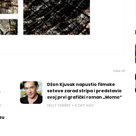
View all
Džon Kjusak napustio filmske
,
setove zarad stripa i predstavio
svoj prvi grafički roman „Momo“
O
HELLY CHERRY
A DAY AGO
 su