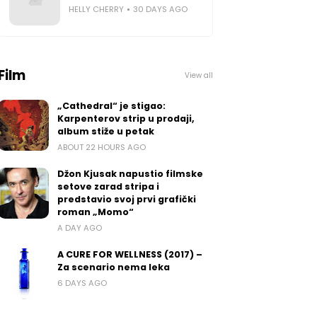
HELLY CHERRY
30 DAYS AGO
Film
View all
„Cathedral“ je stigao:
Karpenterov strip u prodaji,
album stiže u petak
ABOUT 22 HOURS AGO
Džon Kjusak napustio filmske
setove zarad stripa i
predstavio svoj prvi grafički
roman „Momo“
A DAY AGO
A CURE FOR WELLNESS (2017) –
Za scenario nema leka
6 DAYS AGO