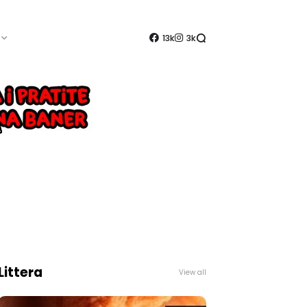
13k
3k
Littera
View all