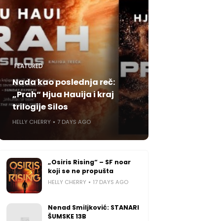
FEATURED
Nada kao poslednja reč:
„Prah“ Hjua Hauija i kraj
trilogije Silos
HELLY CHERRY
7 DAYS AGO
„Osiris Rising“ – SF noar
koji se ne propušta
HELLY CHERRY
17 DAYS AGO
Nenad Smiljković: STANARI
ŠUMSKE 13B