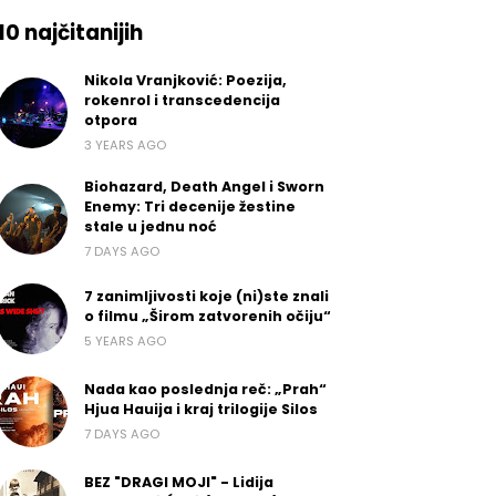
10 najčitanijih
Nikola Vranjković: Poezija,
rokenrol i transcedencija
otpora
3 YEARS AGO
Biohazard, Death Angel i Sworn
Enemy: Tri decenije žestine
stale u jednu noć
7 DAYS AGO
7 zanimljivosti koje (ni)ste znali
o filmu „Širom zatvorenih očiju“
5 YEARS AGO
Nada kao poslednja reč: „Prah“
Hjua Hauija i kraj trilogije Silos
7 DAYS AGO
BEZ "DRAGI MOJI" - Lidija