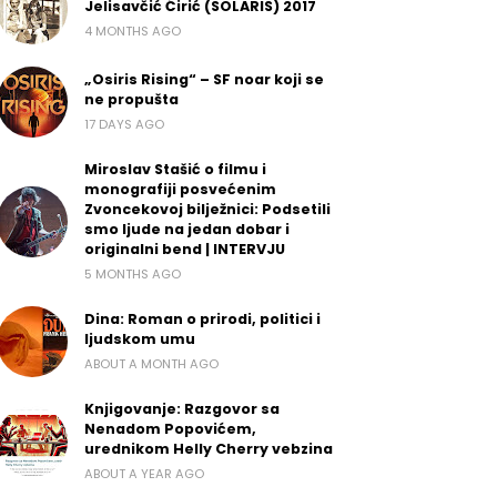
Jelisavčić Ćirić (SOLARIS) 2017
4 MONTHS AGO
„Osiris Rising“ – SF noar koji se
ne propušta
17 DAYS AGO
Miroslav Stašić o filmu i
monografiji posvećenim
Zvoncekovoj bilježnici: Podsetili
smo ljude na jedan dobar i
originalni bend | INTERVJU
5 MONTHS AGO
Dina: Roman o prirodi, politici i
ljudskom umu
ABOUT A MONTH AGO
Knjigovanje: Razgovor sa
Nenadom Popovićem,
urednikom Helly Cherry vebzina
ABOUT A YEAR AGO