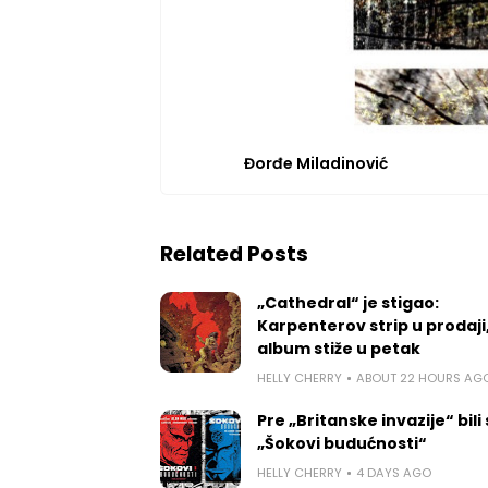
Đorđe Miladinović
Related Posts
„Cathedral“ je stigao:
Karpenterov strip u prodaji
album stiže u petak
HELLY CHERRY
ABOUT 22 HOURS AG
Pre „Britanske invazije“ bili
„Šokovi budućnosti“
HELLY CHERRY
4 DAYS AGO