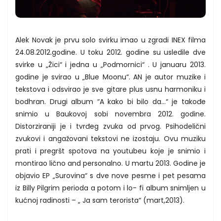
Alek Novak je prvu solo svirku imao u zgradi INEX filma
24.08.2012.godine. U toku 2012. godine su usledile dve
svirke u „Žici“ i jedna u „Podmornici“ . U januaru 2013.
godine je svirao u „Blue Moonu“. AN je autor muzike i
tekstova i odsvirao je sve gitare plus usnu harmoniku i
bodhran. Drugi album “A kako bi bilo da…“ je takođe
snimio u Baukovoj sobi novembra 2012. godine.
Distorziraniji je i tvrđeg zvuka od prvog. Psihodelični
zvukovi i angažovani tekstovi ne izostaju. Ovu muziku
prati i pregršt spotova na youtubeu koje je snimio i
montirao lično and personalno. U martu 2013. Godine je
objavio EP „Surovina“ s dve nove pesme i pet pesama
iz Billy Pilgrim perioda a potom i lo- fi album snimljen u
kućnoj radinosti – „ Ja sam terorista“ (mart,2013).