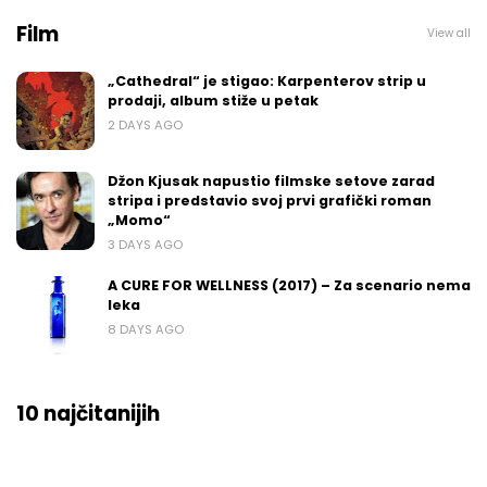
Film
View all
„Cathedral“ je stigao: Karpenterov strip u
prodaji, album stiže u petak
2 DAYS AGO
Džon Kjusak napustio filmske setove zarad
stripa i predstavio svoj prvi grafički roman
„Momo“
3 DAYS AGO
A CURE FOR WELLNESS (2017) – Za scenario nema
leka
8 DAYS AGO
10 najčitanijih