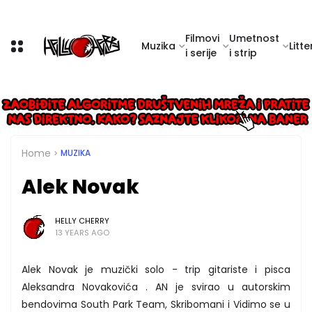
Filmovi
Umetnost
Muzika
Litte
i serije
i strip
Home
MUZIKA
Alek Novak
HELLY CHERRY
13 YEARS AGO
Alek Novak je muzički solo - trip gitariste i pisca
Aleksandra Novakovića . AN je svirao u autorskim
bendovima South Park Team, Skribomani i Vidimo se u