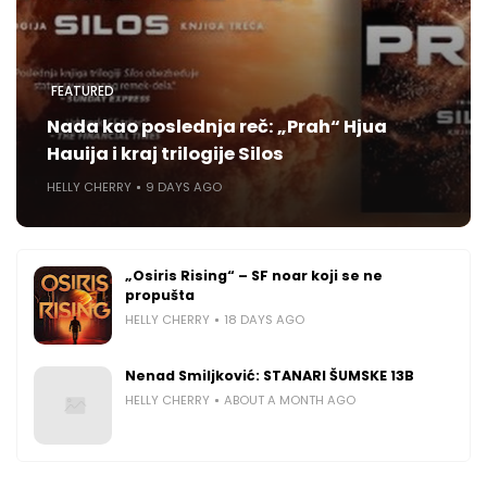
FEATURED
Nada kao poslednja reč: „Prah“ Hjua
Hauija i kraj trilogije Silos
HELLY CHERRY
9 DAYS AGO
„Osiris Rising“ – SF noar koji se ne
propušta
HELLY CHERRY
18 DAYS AGO
Nenad Smiljković: STANARI ŠUMSKE 13B
HELLY CHERRY
ABOUT A MONTH AGO