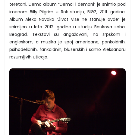
teretani. Demo album “Demoi i demoni” je snimio pod
imenom Billy Pilgrim u Rok studiju, BIGZ, 2011. godine.
Album Aleka Novaka “Život više ne stanuje ovde” je
snimljen u leto 2012. godine u studiju Baukova soba,
Beograd. Tekstovi su angažovani, na srpskom i
engleskom, a muzika je spoj americane, pankoidnih,
psihodeličnih, fankoidnih, bluzerskih i samo Aleksandru
razumljivih uticaja.