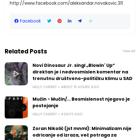
http://www.facebook.com/aleksandar.novakovic.311
Facebook
Related Posts
View all
Novi Dinosaur Jr. singl „Blowin' Up“
direktan je i nedvosmislen komentar na
trenutnu društveno-političku klimu u SAD
HELLY CHERRY
ABOUT 15 HOURS AGO
Mučin - Mučin/... Besmislenost njegovo je
postojanje
HELLY CHERRY
4 DAYS AGO
Zoran Nikolić (jst mnml): Minimalizam nije
odricanje od izraza, već potraga za