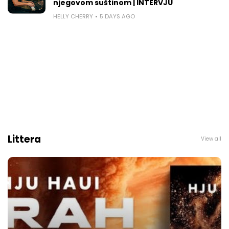
njegovom suštinom | INTERVJU
HELLY CHERRY
5 DAYS AGO
Littera
View all