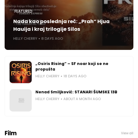
FEATURED
Nada kao poslednja reč: „Prah“ Hjua
Hauija i kraj trilogije Silos
HELLY CHERRY
8 DAYS AGO
„Osiris Rising“ – SF noar koji se ne
propušta
HELLY CHERRY
18 DAYS AGO
Nenad Smiljković: STANARI ŠUMSKE 13B
HELLY CHERRY
ABOUT A MONTH AGO
Film
View all