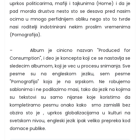
uprkos politicarima, mafiji i tajkunima (Home) i da je
pad morala drustva nesto sto se desava pred nasim
ocima u mnogo perfidnijem obliku nego sto to tvrde
nasi roditelji indotrinirani nekim proslim vremenima
(Pornografija).
– Album je cinicno nazvan "Produced for
Consumption", i deo je koncepta koji ce se nastavlja se
sledecim albumom, koji je vec u procesu snimanja. Sve
pesme su na engleskom jeziku, sem pesme
"Pornografija" koja je na srpskom. Ne robujemo
sablonima i ne podilazimo masi, tako da jezik na kojima
su tekstovi su samo nijanse koje koristimo da
kompletiramo pesmu onako kako smo zamislili bez
obzira sto je , uprkos globalizacijama u kulturi na
svetskom nivou, engleski jezik ipak velika prepreka kod
domace publike.