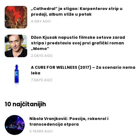
„Cathedral“ je stigao: Karpenterov strip u
prodaji, album stiže u petak
A DAY AGO
Džon Kjusak napustio filmske setove zarad
stripa i predstavio svoj prvi grafički roman
„Momo“
2 DAYS AGO
A CURE FOR WELLNESS (2017) – Za scenario nema
leka
7 DAYS AGO
10 najčitanijih
Nikola Vranjković: Poezija, rokenrol i
transcedencija otpora
3 YEARS AGO