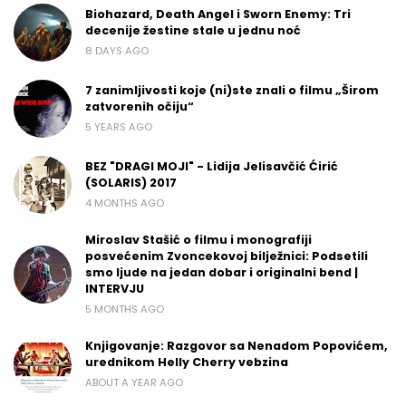
Biohazard, Death Angel i Sworn Enemy: Tri
decenije žestine stale u jednu noć
8 DAYS AGO
7 zanimljivosti koje (ni)ste znali o filmu „Širom
zatvorenih očiju“
5 YEARS AGO
BEZ "DRAGI MOJI" - Lidija Jelisavčić Ćirić
(SOLARIS) 2017
4 MONTHS AGO
Miroslav Stašić o filmu i monografiji
posvećenim Zvoncekovoj bilježnici: Podsetili
smo ljude na jedan dobar i originalni bend |
INTERVJU
5 MONTHS AGO
Knjigovanje: Razgovor sa Nenadom Popovićem,
urednikom Helly Cherry vebzina
ABOUT A YEAR AGO