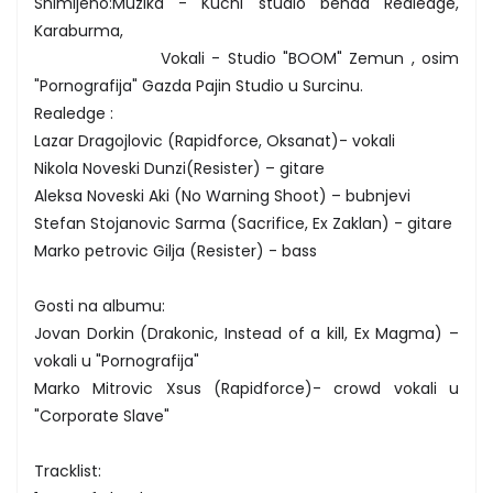
Snimljeno:Muzika - Kucni studio benda Realedge,
Karaburma,
Vokali - Studio "BOOM" Zemun , osim
"Pornografija" Gazda Pajin Studio u Surcinu.
Realedge :
Lazar Dragojlovic (Rapidforce, Oksanat)- vokali
Nikola Noveski Dunzi(Resister) – gitare
Aleksa Noveski Aki (No Warning Shoot) – bubnjevi
Stefan Stojanovic Sarma (Sacrifice, Ex Zaklan) - gitare
Marko petrovic Gilja (Resister) - bass
Gosti na albumu:
Jovan Dorkin (Drakonic, Instead of a kill, Ex Magma) –
vokali u "Pornografija"
Marko Mitrovic Xsus (Rapidforce)- crowd vokali u
"Corporate Slave"
Tracklist: