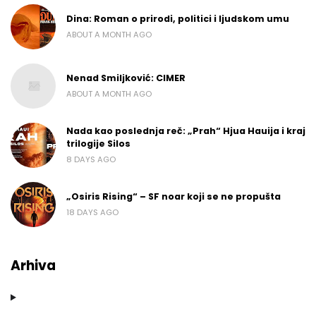
Dina: Roman o prirodi, politici i ljudskom umu
ABOUT A MONTH AGO
Nenad Smiljković: CIMER
ABOUT A MONTH AGO
Nada kao poslednja reč: „Prah“ Hjua Hauija i kraj
trilogije Silos
8 DAYS AGO
„Osiris Rising“ – SF noar koji se ne propušta
18 DAYS AGO
Arhiva