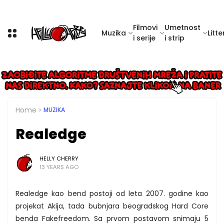
Filmovi
Umetnost
Muzika
Litte
i serije
i strip
Home
MUZIKA
Realedge
HELLY CHERRY
13 YEARS AGO
Realedge kao bend postoji od leta 2007. godine kao
projekat Akija, tada bubnjara beogradskog Hard Core
benda Fakefreedom. Sa prvom postavom snimaju 5