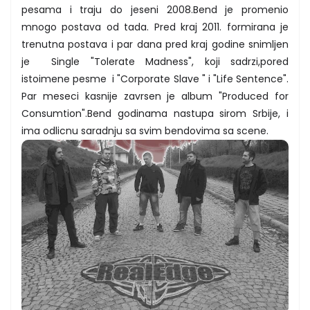
pesama i traju do jeseni 2008.Bend je promenio
mnogo postava od tada. Pred kraj 2011. formirana je
trenutna postava i par dana pred kraj godine snimljen
je Single "Tolerate Madness", koji sadrzi,pored
istoimene pesme i "Corporate Slave " i "Life Sentence".
Par meseci kasnije zavrsen je album "Produced for
Consumtion".Bend godinama nastupa sirom Srbije, i
ima odlicnu saradnju sa svim bendovima sa scene.