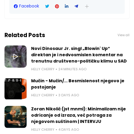
Facebook
Related Posts
View all
Novi Dinosaur Jr. singl „Blowin' Up“
direktan je i nedvosmislen komentar na
trenutnu društveno-političku klimu u SAD
HELLY CHERRY
24 MINUTES AGO
Mučin - Mučin/... Besmislenost njegovo je
postojanje
HELLY CHERRY
3 DAYS AGO
Zoran Nikolić (jst mnml): Minimalizam nije
odricanje od izraza, već potraga za
njegovom suštinom | INTERVJU
HELLY CHERRY
4 DAYS AGO