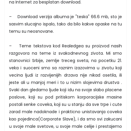
na Internet za besplatan download.
– Download verzija albuma je "teska" 66.6 mb, sto je
sasvim slucajno ispalo, tako da bilo kakve opaske na tu
temu su neosnovane.
– Teme tekstova kod Realedgea su proizvod nasih
razgovora na teme iz svakodnevnog zivota. Mi smo
stanovnici Srbije, zemlje treceg sveta, na pocetku 21.
veka i suoceni smo sa raznim izazovima u zivotu koji
vecina ljudi iz razvijenijih drzava nije nikad osetila, ili
jeste ali u manjoj meri i to u nizim slojevima drustva .
Svaki dan gledamo ljude koji idu na svoje slabo placene
poslove, koji su pod pritiskom korporacijske masine
postali senke coveka, koji su u stanju da sve trpe i cute
zarad male nadoknade i prakticno unistavanja coveka
kao pojedinca(Corporate Slave), i da smo svi zakucani
u svoje male svetove, u svoje male celije i prestajemo