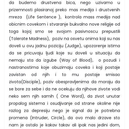
da budemo drustvena bica, nego uzivamo u
prizemnosti plasiranoj preko mas medija i drustvenih
mreza (Life Sentence ), kontrola mass medija nad
obicnim covekom i stvaranje bukvalno nove religije od
toga kojoj smo se svojom pasivnoscu prepustili
(Tolerate Madness), poziv na osvetu onima koji su nas
doveli u ovu jadnu poziciju (Judge), upozorenje istima
da se pricuvaju ljudi koje su doveli u situaciju da
nemaju sta da izgube (Way of Blood), o pozudi i
nastranostima koje obuzimaju coveka i koji postaje
zavistan od njih i to mu postaje smisao
zivota(Disciple), poziv obespravljenima da moraju da
se bore za sebe i da ne ocekuju da njihove zivote vodi
neko sem njih samih ( One Word), da zivot unutar
propalog sistema i osudjivanje od strane okoline nije
razlog za depresiju nego je signal da je potrebna
promena (Intruder, Circle), da ovo malo drzave sto
nam je ostalo je kakav takav ali ipak nas jedini dom,