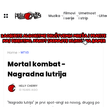
Filmovi
Umetnost
Muzika
Litte
i serije
i strip
Home
MTV3
Mortal kombat -
Nagradna lutrija
HELLY CHERRY
13 YEARS AGO
"Nagrada lutrija" je prvi spot-singl sa novog, drugog po