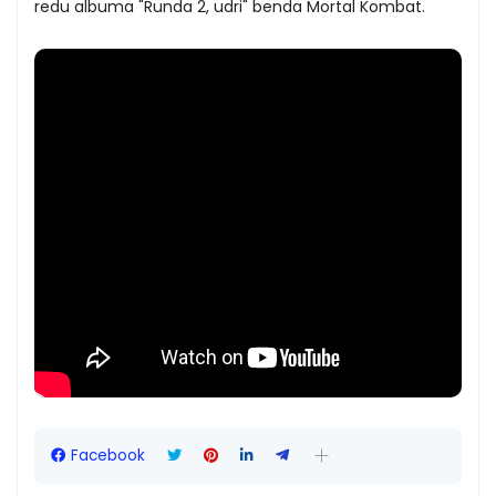
redu albuma "Runda 2, udri" benda Mortal Kombat.
Facebook