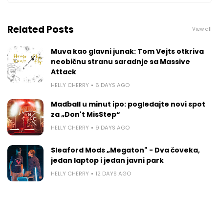
Related Posts
View all
Muva kao glavni junak: Tom Vejts otkriva
neobičnu stranu saradnje sa Massive
Attack
HELLY CHERRY
6 DAYS AGO
Madball u minut ipo: pogledajte novi spot
za „Don't MisStep“
HELLY CHERRY
9 DAYS AGO
Sleaford Mods „Megaton" - Dva čoveka,
jedan laptop i jedan javni park
HELLY CHERRY
12 DAYS AGO