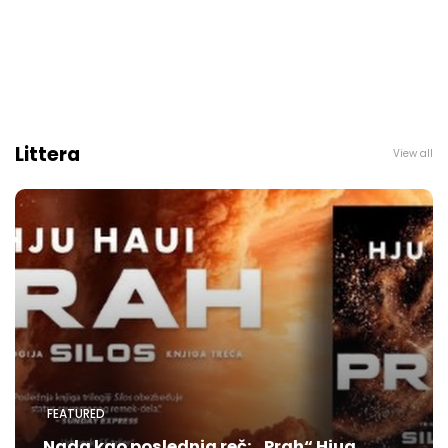
Littera
View all
FEATURED
Nada kao poslednja reč: „Prah“ Hjua