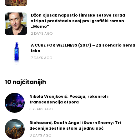
Džon Kjusak napustio filmske setove zarad
stripa i predstavio svoj prvi grafički roman
„Momo“
2 DAYS AGO
A CURE FOR WELLNESS (2017) – Za scenario nema
leka
7 DAYS AGO
10 najčitanijih
Nikola Vranjković: Poezija, rokenrol i
transcedencija otpora
3 YEARS AGO
Biohazard, Death Angel i Sworn Enemy: Tri
decenije žestine stale u jednu noć
8 DAYS AGO