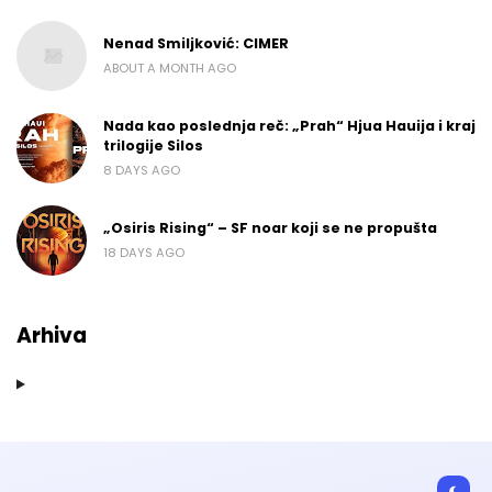
Nenad Smiljković: CIMER
ABOUT A MONTH AGO
Nada kao poslednja reč: „Prah“ Hjua Hauija i kraj
trilogije Silos
8 DAYS AGO
„Osiris Rising“ – SF noar koji se ne propušta
18 DAYS AGO
Arhiva