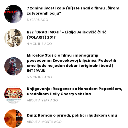
7 zanimljivosti koje (ni)ste znali o filmu „Širom
zatvorenih očiju“
5 YEARS AGO
BEZ "DRAGI MOJI" - Lidija Jelisavčić Ćirić
(SOLARIS) 2017
4 MONTHS AGO
Miroslav Stašić o filmu i monografiji
posvećenim Zvoncekovoj bilježnici: Podsetili
smo ljude na jedan dobar i originalni bend |
INTERVJU
5 MONTHS AGO
Knjigovanje: Razgovor sa Nenadom Popovićem,
urednikom Helly Cherry vebzina
ABOUT A YEAR AGO
Dina: Roman o prirodi, politici i ljudskom umu
ABOUT A MONTH AGO