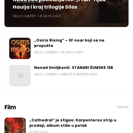
Hauija i kraj trilogije Silos
HELLY CHERRY
8 DAYS AGO
„Osiris Rising“ – SF noar koji se ne
propušta
HELLY CHERRY
18 DAYS AGO
Nenad Smiljković: STANARI ŠUMSKE 13B
HELLY CHERRY
ABOUT A MONTH AGO
Film
View all
„Cathedral“ je stigao: Karpenterov strip u
prodaji, album stiže u petak
A DAY AGO