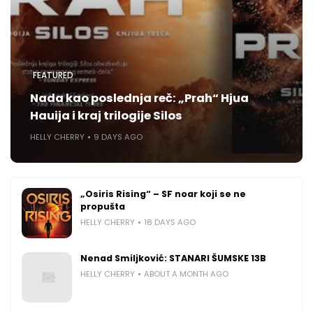
FEATURED
Nada kao poslednja reč: „Prah“ Hjua
Hauija i kraj trilogije Silos
HELLY CHERRY
9 DAYS AGO
„Osiris Rising“ – SF noar koji se ne
propušta
HELLY CHERRY
18 DAYS AGO
Nenad Smiljković: STANARI ŠUMSKE 13B
HELLY CHERRY
ABOUT A MONTH AGO