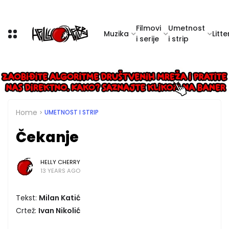
Filmovi
Umetnost
Muzika
Litte
i serije
i strip
Home
UMETNOST I STRIP
Čekanje
HELLY CHERRY
13 YEARS AGO
Tekst:
Milan Katić
Crtež:
Ivan Nikolić