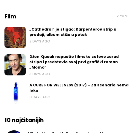
Film
View all
„Cathedral“ je stigao: Karpenterov strip u
prodaji, album stiže u petak
2 DAYS AGO
Džon Kjusak napustio filmske setove zarad
stripa i predstavio svoj prvi grafički roman
„Momo“
3 DAYS AGO
A CURE FOR WELLNESS (2017) – Za scenario nema
leka
8 DAYS AGO
10 najčitanijih