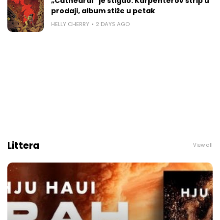
„Cathedral“ je stigao: Karpenterov strip u
prodaji, album stiže u petak
HELLY CHERRY
2 DAYS AGO
Littera
View all