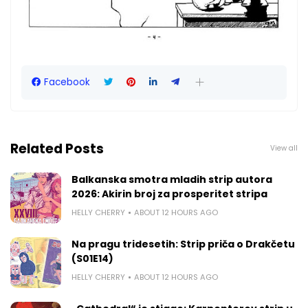
Facebook
Related Posts
View all
Balkanska smotra mladih strip autora
2026: Akirin broj za prosperitet stripa
HELLY CHERRY
ABOUT 12 HOURS AGO
Na pragu tridesetih: Strip priča o Drakčetu
(S01E14)
HELLY CHERRY
ABOUT 12 HOURS AGO