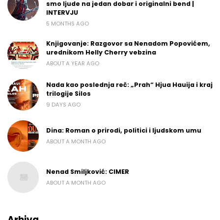
smo ljude na jedan dobar i originalni bend |
INTERVJU
5 MONTHS AGO
Knjigovanje: Razgovor sa Nenadom Popovićem,
urednikom Helly Cherry vebzina
ABOUT A YEAR AGO
Nada kao poslednja reč: „Prah“ Hjua Hauija i kraj
trilogije Silos
9 DAYS AGO
Dina: Roman o prirodi, politici i ljudskom umu
ABOUT A MONTH AGO
Nenad Smiljković: CIMER
ABOUT A MONTH AGO
Arhiva