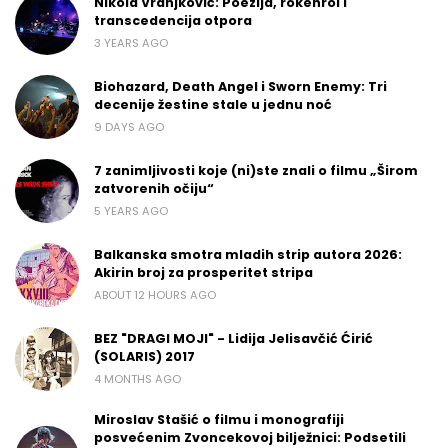
Nikola Vranjković: Poezija, rokenrol i
transcedencija otpora
3 YEARS AGO
Biohazard, Death Angel i Sworn Enemy: Tri
decenije žestine stale u jednu noć
9 DAYS AGO
7 zanimljivosti koje (ni)ste znali o filmu „Širom
zatvorenih očiju“
5 YEARS AGO
Balkanska smotra mladih strip autora 2026:
Akirin broj za prosperitet stripa
ABOUT 12 HOURS AGO
BEZ "DRAGI MOJI" - Lidija Jelisavčić Ćirić
(SOLARIS) 2017
4 MONTHS AGO
Miroslav Stašić o filmu i monografiji
posvećenim Zvoncekovoj bilježnici: Podsetili