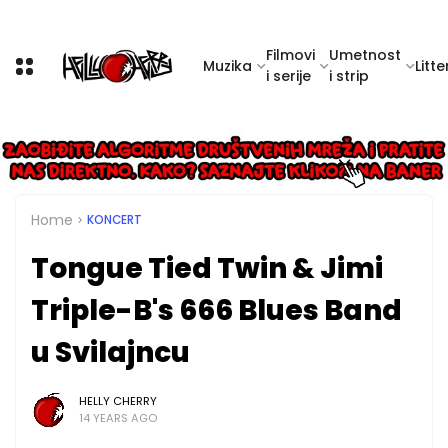
Filmovi
Umetnost
Muzika
Litte
i serije
i strip
Home
KONCERT
Tongue Tied Twin & Jimi
Triple-B's 666 Blues Band
u Svilajncu
HELLY CHERRY
14 YEARS AGO