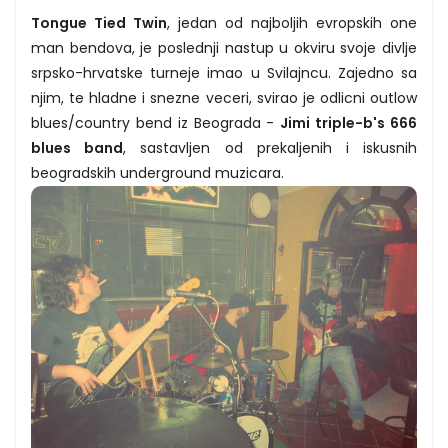
Tongue Tied Twin
, jedan od najboljih evropskih one
man bendova, je poslednji nastup u okviru svoje divlje
srpsko-hrvatske turneje imao u Svilajncu. Zajedno sa
njim, te hladne i snezne veceri, svirao je odlicni outlow
blues/country bend iz Beograda -
Jimi triple-b's 666
blues band
, sastavljen od prekaljenih i iskusnih
beogradskih underground muzicara.