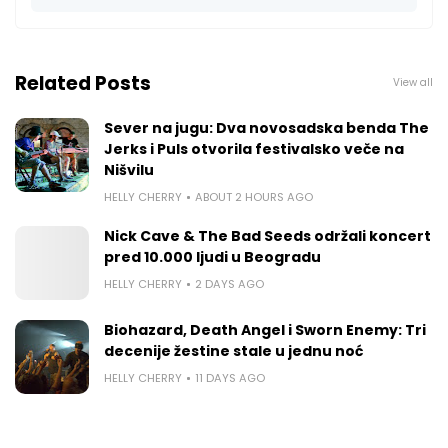
Related Posts
View all
Sever na jugu: Dva novosadska benda The
Jerks i Puls otvorila festivalsko veče na
Nišvilu
HELLY CHERRY
ABOUT 2 HOURS AGO
Nick Cave & The Bad Seeds održali koncert
pred 10.000 ljudi u Beogradu
HELLY CHERRY
2 DAYS AGO
Biohazard, Death Angel i Sworn Enemy: Tri
decenije žestine stale u jednu noć
HELLY CHERRY
11 DAYS AGO