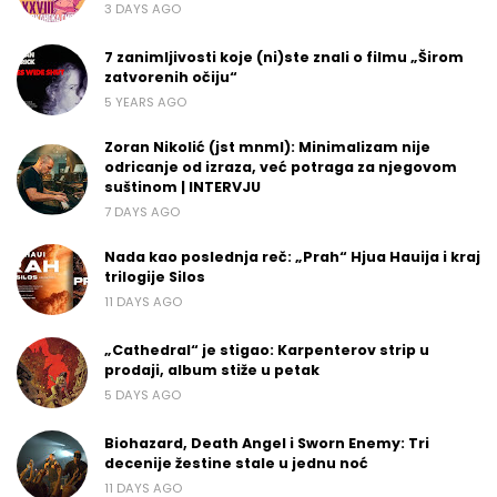
3 DAYS AGO
7 zanimljivosti koje (ni)ste znali o filmu „Širom
zatvorenih očiju“
5 YEARS AGO
Zoran Nikolić (jst mnml): Minimalizam nije
odricanje od izraza, već potraga za njegovom
suštinom | INTERVJU
7 DAYS AGO
Nada kao poslednja reč: „Prah“ Hjua Hauija i kraj
trilogije Silos
11 DAYS AGO
„Cathedral“ je stigao: Karpenterov strip u
prodaji, album stiže u petak
5 DAYS AGO
Biohazard, Death Angel i Sworn Enemy: Tri
decenije žestine stale u jednu noć
11 DAYS AGO