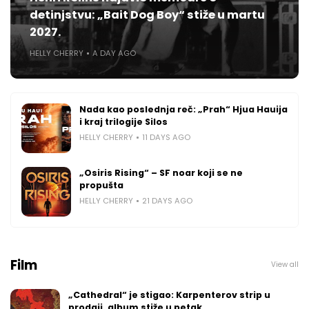
detinjstvu: „Bait Dog Boy“ stiže u martu
2027.
HELLY CHERRY
A DAY AGO
Nada kao poslednja reč: „Prah“ Hjua Hauija
i kraj trilogije Silos
HELLY CHERRY
11 DAYS AGO
„Osiris Rising“ – SF noar koji se ne
propušta
HELLY CHERRY
21 DAYS AGO
Film
View all
„Cathedral“ je stigao: Karpenterov strip u
prodaji, album stiže u petak