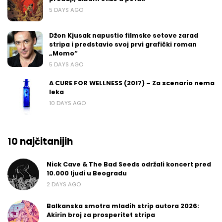
5 DAYS AGO
Džon Kjusak napustio filmske setove zarad
stripa i predstavio svoj prvi grafički roman
„Momo“
5 DAYS AGO
A CURE FOR WELLNESS (2017) – Za scenario nema
leka
10 DAYS AGO
10 najčitanijih
Nick Cave & The Bad Seeds održali koncert pred
10.000 ljudi u Beogradu
2 DAYS AGO
Balkanska smotra mladih strip autora 2026:
Akirin broj za prosperitet stripa