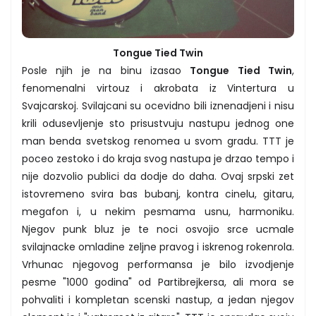
Tongue Tied Twin
Posle njih je na binu izasao
Tongue Tied Twin
,
fenomenalni virtouz i akrobata iz Vintertura u
Svajcarskoj. Svilajcani su ocevidno bili iznenadjeni i nisu
krili odusevljenje sto prisustvuju nastupu jednog one
man benda svetskog renomea u svom gradu. TTT je
poceo zestoko i do kraja svog nastupa je drzao tempo i
nije dozvolio publici da dodje do daha. Ovaj srpski zet
istovremeno svira bas bubanj, kontra cinelu, gitaru,
megafon i, u nekim pesmama usnu, harmoniku.
Njegov punk bluz je te noci osvojio srce ucmale
svilajnacke omladine zeljne pravog i iskrenog rokenrola.
Vrhunac njegovog performansa je bilo izvodjenje
pesme "1000 godina" od Partibrejkersa, ali mora se
pohvaliti i kompletan scenski nastup, a jedan njegov