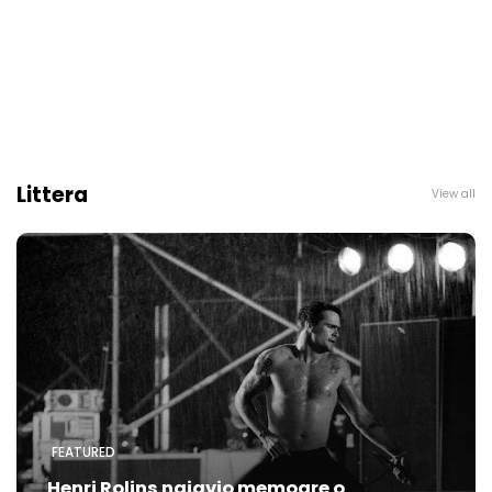
Littera
View all
FEATURED
Henri Rolins najavio memoare o