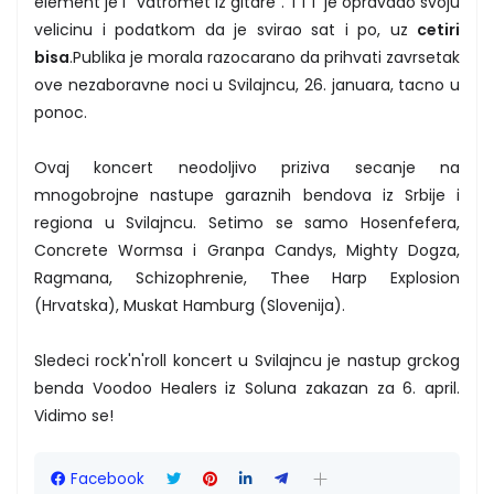
element je i "vatromet iz gitare". TTT je opravdao svoju
velicinu i podatkom da je svirao sat i po, uz
cetiri
bisa
.Publika je morala razocarano da prihvati zavrsetak
ove nezaboravne noci u Svilajncu, 26. januara, tacno u
ponoc.
Ovaj koncert neodoljivo priziva secanje na
mnogobrojne nastupe garaznih bendova iz Srbije i
regiona u Svilajncu. Setimo se samo Hosenfefera,
Concrete Wormsa i Granpa Candys, Mighty Dogza,
Ragmana, Schizophrenie, Thee Harp Explosion
(Hrvatska), Muskat Hamburg (Slovenija).
Sledeci rock'n'roll koncert u Svilajncu je nastup grckog
benda Voodoo Healers iz Soluna zakazan za 6. april.
Vidimo se!
Facebook