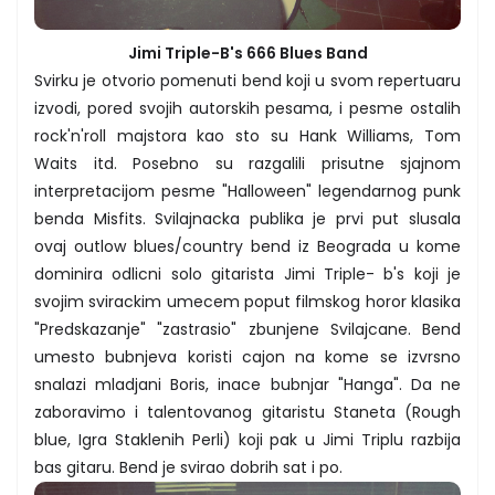
Jimi Triple-B's 666 Blues Band
Svirku je otvorio pomenuti bend koji u svom repertuaru
izvodi, pored svojih autorskih pesama, i pesme ostalih
rock'n'roll majstora kao sto su Hank Williams, Tom
Waits itd. Posebno su razgalili prisutne sjajnom
interpretacijom pesme "Halloween" legendarnog punk
benda Misfits. Svilajnacka publika je prvi put slusala
ovaj outlow blues/country bend iz Beograda u kome
dominira odlicni solo gitarista Jimi Triple- b's koji je
svojim svirackim umecem poput filmskog horor klasika
"Predskazanje" "zastrasio" zbunjene Svilajcane. Bend
umesto bubnjeva koristi cajon na kome se izvrsno
snalazi mladjani Boris, inace bubnjar "Hanga". Da ne
zaboravimo i talentovanog gitaristu Staneta (Rough
blue, Igra Staklenih Perli) koji pak u Jimi Triplu razbija
bas gitaru. Bend je svirao dobrih sat i po.