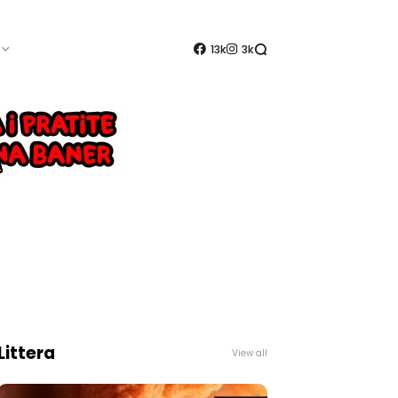
13k
3k
Littera
View all