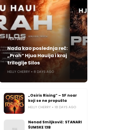
FEATURED
Nada kao poslednja reč:
„Prah“ Hjua Hauija i kraj
trilogije Silos
HELLY CHERRY
8 DAYS AGO
„Osiris Rising“ – SF noar
koji se ne propušta
HELLY CHERRY
18 DAYS AGO
Nenad Smiljković: STANARI
ŠUMSKE 13B