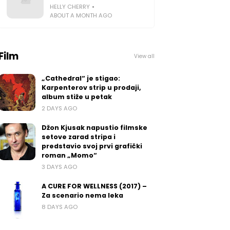
HELLY CHERRY
ABOUT A MONTH AGO
Film
View all
„Cathedral“ je stigao:
Karpenterov strip u prodaji,
album stiže u petak
2 DAYS AGO
Džon Kjusak napustio filmske
setove zarad stripa i
predstavio svoj prvi grafički
roman „Momo“
3 DAYS AGO
A CURE FOR WELLNESS (2017) –
Za scenario nema leka
8 DAYS AGO