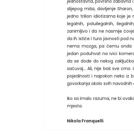
jednostavna, površno zabavna 
slijepog miša, davljenje Sharon
jedno trilion idiotizama koje j
legalnih, poluilegalnih, ilega
zanimljivo i da ne nasmije čovjek
da ih ističe i tura javnosti pod 
nema mozga, pa čemu onda da s
jedan poduhvat na ivici komer
da se dođe do nekog zaključka)
sačuvaj... Ali, nije baš sve crno
pojedinosti i napokon neko iz b
govorkanja okolo svih navodnih 
Iko sa imalo razuma, ne bi ovak
mjesta.
Nikola Franquelli