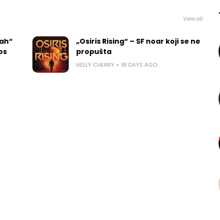
View all
rah“
„Osiris Rising“ – SF noar koji se ne
los
propušta
HELLY CHERRY
18 DAYS AGO