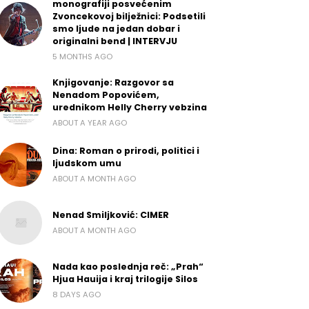
monografiji posvećenim
Zvoncekovoj bilježnici: Podsetili
smo ljude na jedan dobar i
originalni bend | INTERVJU
5 MONTHS AGO
Knjigovanje: Razgovor sa
Nenadom Popovićem,
urednikom Helly Cherry vebzina
ABOUT A YEAR AGO
Dina: Roman o prirodi, politici i
ljudskom umu
ABOUT A MONTH AGO
Nenad Smiljković: CIMER
ABOUT A MONTH AGO
Nada kao poslednja reč: „Prah“
Hjua Hauija i kraj trilogije Silos
8 DAYS AGO