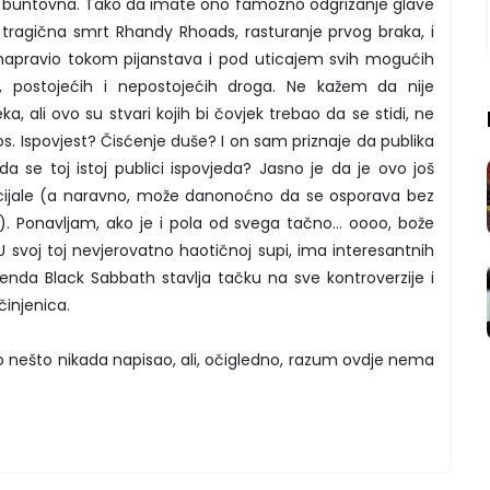
i buntovna. Tako da imate ono famozno odgrizanje glave
, tragična smrt Rhandy Rhoads, rasturanje prvog braka, i
e napravio tokom pijanstava i pod uticajem svih mogućih
lnih, postojećih i nepostojećih droga. Ne kažem da nije
a, ali ovo su stvari kojih bi čovjek trebao da se stidi, ne
nos. Ispovjest? Čisćenje duše? I on sam priznaje da publika
e toj istoj publici ispovjeda? Jasno je da je ovo još
cijale (a naravno, može danonoćno da se osporava bez
. Ponavljam, ako je i pola od svega tačno... oooo, bože
. U svoj toj nevjerovatno haotičnoj supi, ima interesantnih
enda Black Sabbath stavlja tačku na sve kontroverzije i
činjenica.
o nešto nikada napisao, ali, očigledno, razum ovdje nema