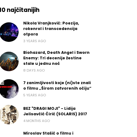
10 najčitanijih
Nikola Vranjković: Poezija,
rokenrol i transcedencija
otpora
3 YEARS AGO
Biohazard, Death Angel i Sworn
Enemy: Tri decenije žestine
stale u jednu noć
8 DAYS AGO
7 zanimljivosti koje (ni)ste znali
o filmu „Širom zatvorenih očiju“
5 YEARS AGO
BEZ "DRAGI MOJI" - Lidija
Jelisavčić Ćirić (SOLARIS) 2017
4 MONTHS AGO
Miroslav Stašić o filmu i