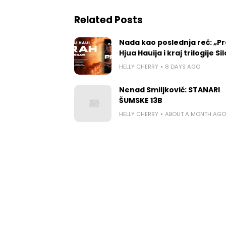
Related Posts
Nada kao poslednja reč: „P
Hjua Hauija i kraj trilogije Si
HELLY CHERRY
8 DAYS AGO
Nenad Smiljković: STANARI
ŠUMSKE 13B
HELLY CHERRY
ABOUT A MONTH AGO