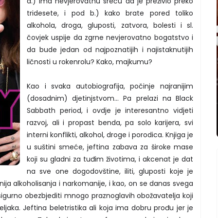
a.) ima nevjerovatnu sreću da je preživio preko
tridesete, i pod b.) kako brate pored toliko
alkohola, droga, gluposti, zatvora, bolesti i sl.
čovjek uspije da zgrne nevjerovatno bogatstvo i
da bude jedan od najpoznatijih i najistaknutijih
ličnosti u rokenrolu? Kako, majkumu?
Kao i svaka autobiografija, počinje najranijim
(dosadnim) djetinjstvom... Pa prelazi na Black
Sabbath period, i ovdje je interesantno vidjeti
razvoj, ali i propast benda, pa solo karijera, svi
interni konflikti, alkohol, droge i porodica. Knjiga je
u suštini smeće, jeftina zabava za široke mase
koji su gladni za tuđim životima, i akcenat je dat
na sve one dogodovštine, iliti, gluposti koje je
ja alkoholisanja i narkomanije, i kao, on se danas svega
mu sigurno obezbjediti mnogo praznoglavih obožavatelja koji
ljaka. Jeftina beletristika ali koja ima dobru prođu jer je