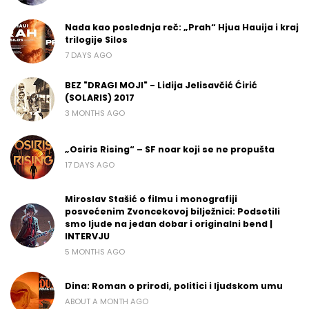
Nada kao poslednja reč: „Prah“ Hjua Hauija i kraj
trilogije Silos
7 DAYS AGO
BEZ "DRAGI MOJI" - Lidija Jelisavčić Ćirić
(SOLARIS) 2017
3 MONTHS AGO
„Osiris Rising“ – SF noar koji se ne propušta
17 DAYS AGO
Miroslav Stašić o filmu i monografiji
posvećenim Zvoncekovoj bilježnici: Podsetili
smo ljude na jedan dobar i originalni bend |
INTERVJU
5 MONTHS AGO
Dina: Roman o prirodi, politici i ljudskom umu
ABOUT A MONTH AGO