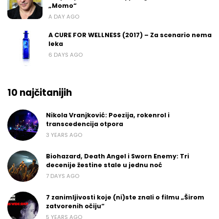
„Momo“
A DAY AGO
A CURE FOR WELLNESS (2017) – Za scenario nema
leka
6 DAYS AGO
10 najčitanijih
Nikola Vranjković: Poezija, rokenrol i
transcedencija otpora
3 YEARS AGO
Biohazard, Death Angel i Sworn Enemy: Tri
decenije žestine stale u jednu noć
7 DAYS AGO
7 zanimljivosti koje (ni)ste znali o filmu „Širom
zatvorenih očiju“
5 YEARS AGO