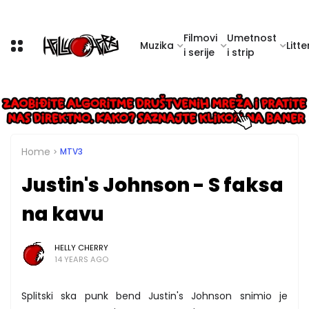
Filmovi
Umetnost
Muzika
Litte
i serije
i strip
Home
MTV3
Justin's Johnson - S faksa
na kavu
HELLY CHERRY
14 YEARS AGO
Splitski ska punk bend Justin's Johnson snimio je