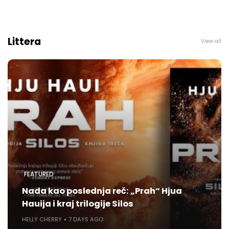
Littera
View all
FEATURED
Nada kao poslednja reč: „Prah“ Hjua
Hauija i kraj trilogije Silos
HELLY CHERRY
7 DAYS AGO