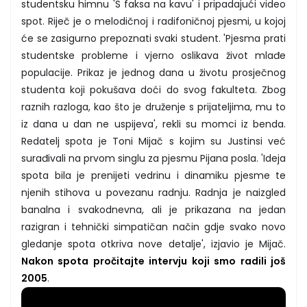
studentsku himnu 'S faksa na kavu' i pripadajući video
spot. Riječ je o melodičnoj i radifoničnoj pjesmi, u kojoj
će se zasigurno prepoznati svaki student. 'Pjesma prati
studentske probleme i vjerno oslikava život mlađe
populacije. Prikaz je jednog dana u životu prosječnog
studenta koji pokušava doći do svog fakulteta. Zbog
raznih razloga, kao što je druženje s prijateljima, mu to
iz dana u dan ne uspijeva', rekli su momci iz benda.
Redatelj spota je Toni Mijač s kojim su Justinsi već
surađivali na prvom singlu za pjesmu Pijana posla. 'Ideja
spota bila je prenijeti vedrinu i dinamiku pjesme te
njenih stihova u povezanu radnju. Radnja je naizgled
banalna i svakodnevna, ali je prikazana na jedan
razigran i tehnički simpatičan način gdje svako novo
gledanje spota otkriva nove detalje', izjavio je Mijač.
Nakon spota pročitajte intervju koji smo radili još
2005
.