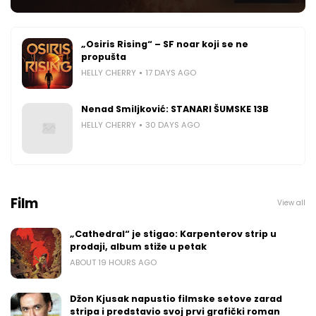
„Osiris Rising“ – SF noar koji se ne
propušta
HELLY CHERRY
17 DAYS AGO
Nenad Smiljković: STANARI ŠUMSKE 13B
HELLY CHERRY
30 DAYS AGO
Film
View all
„Cathedral“ je stigao: Karpenterov strip u
prodaji, album stiže u petak
ABOUT 19 HOURS AGO
Džon Kjusak napustio filmske setove zarad
stripa i predstavio svoj prvi grafički roman