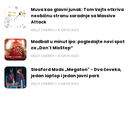
Muva kao glavni junak: Tom Vejts otkriva
neobičnu stranu saradnje sa Massive
Attack
HELLY CHERRY
6 DAYS AGO
Madball u minut ipo: pogledajte novi spot
za „Don't MisStep“
HELLY CHERRY
9 DAYS AGO
Sleaford Mods „Megaton" - Dva čoveka,
jedan laptop i jedan javni park
HELLY CHERRY
11 DAYS AGO