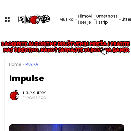
Filmovi
Umetnost
Muzika
Litte
i serije
i strip
Home
MUZIKA
Impulse
HELLY CHERRY
14 YEARS AGO