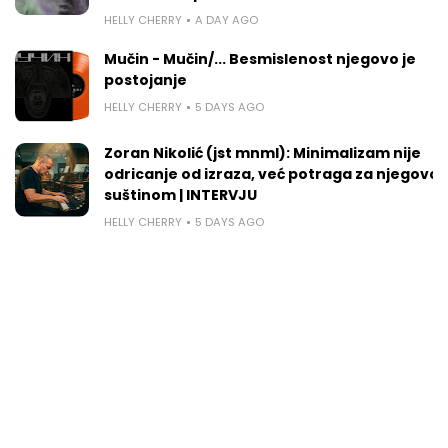
HELLY CHERRY
A DAY AGO
Mučin - Mučin/... Besmislenost njegovo je
postojanje
HELLY CHERRY
5 DAYS AGO
Zoran Nikolić (jst mnml): Minimalizam nije
odricanje od izraza, već potraga za njegovo
suštinom | INTERVJU
HELLY CHERRY
5 DAYS AGO