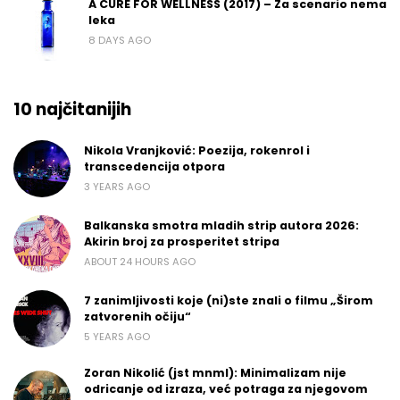
A CURE FOR WELLNESS (2017) – Za scenario nema
leka
8 DAYS AGO
10 najčitanijih
Nikola Vranjković: Poezija, rokenrol i
transcedencija otpora
3 YEARS AGO
Balkanska smotra mladih strip autora 2026:
Akirin broj za prosperitet stripa
ABOUT 24 HOURS AGO
7 zanimljivosti koje (ni)ste znali o filmu „Širom
zatvorenih očiju“
5 YEARS AGO
Zoran Nikolić (jst mnml): Minimalizam nije
odricanje od izraza, već potraga za njegovom