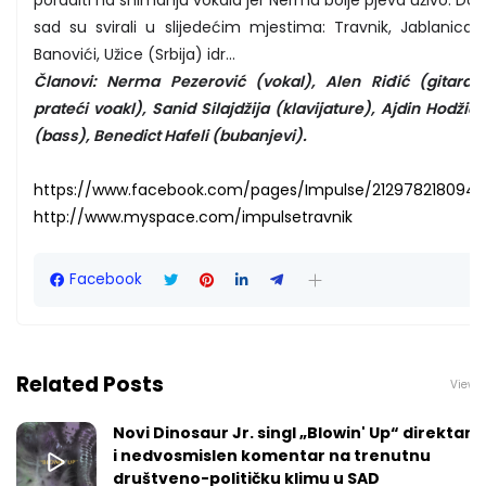
poraditi na snimanju vokala jer Nerma bolje pjeva uživo. Do
sad su svirali u slijedećim mjestima: Travnik, Jablanica,
Banovići, Užice (Srbija) idr...
Članovi: Nerma Pezerović (vokal), Alen Riđić (gitara,
prateći voakl), Sanid Silajdžija (klavijature), Ajdin Hodžić
(bass), Benedict Hafeli (bubanjevi).
https://www.facebook.com/pages/Impulse/212978218094
http://www.myspace.com/impulsetravnik
Facebook
Related Posts
View a
Novi Dinosaur Jr. singl „Blowin' Up“ direktan j
i nedvosmislen komentar na trenutnu
društveno-političku klimu u SAD