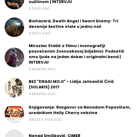
suštinom | INTERVJU
5 DAYS AGO
Biohazard, Death Angel i Sworn Enemy: Tri
decenije žestine stale u jednu noć
9 DAYS AGO
Miroslav Stašić o filmu i monografiji
posvećenim Zvoncekovoj bilježnici: Podsetili
smo ljude na jedan dobar i originalni bend |
INTERVJU
5 MONTHS AGO
BEZ "DRAGI MOJI" - Lidija Jelisavčić Ćirić
(SOLARIS) 2017
4 MONTHS AGO
Knjigovanje: Razgovor sa Nenadom Popovićem,
urednikom Helly Cherry vebzina
ABOUT A YEAR AGO
Nenad Smiljković: CIMER