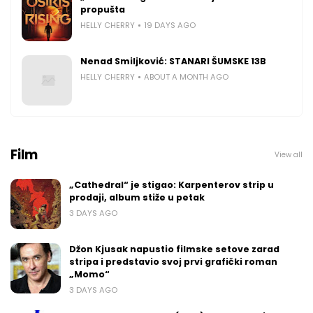
propušta
HELLY CHERRY
19 DAYS AGO
Nenad Smiljković: STANARI ŠUMSKE 13B
HELLY CHERRY
ABOUT A MONTH AGO
Film
View all
„Cathedral“ je stigao: Karpenterov strip u
prodaji, album stiže u petak
3 DAYS AGO
Džon Kjusak napustio filmske setove zarad
stripa i predstavio svoj prvi grafički roman
„Momo“
3 DAYS AGO