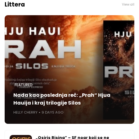
Littera
View all
FEATURED
Nada kao poslednja reč: „Prah“ Hjua
Hauija i kraj trilogije Silos
HELLY CHERRY
9 DAYS AGO
„Osiris Rising“ – SF noar koji se ne