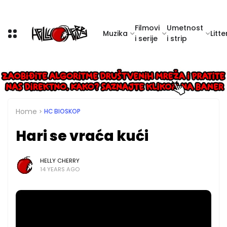
Filmovi
Umetnost
Muzika
Litte
i serije
i strip
Home
HC BIOSKOP
Hari se vraća kući
HELLY CHERRY
14 YEARS AGO