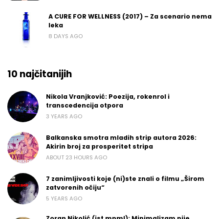
A CURE FOR WELLNESS (2017) – Za scenario nema
leka
8 DAYS AGO
10 najčitanijih
Nikola Vranjković: Poezija, rokenrol i
transcedencija otpora
3 YEARS AGO
Balkanska smotra mladih strip autora 2026:
Akirin broj za prosperitet stripa
ABOUT 23 HOURS AGO
7 zanimljivosti koje (ni)ste znali o filmu „Širom
zatvorenih očiju“
5 YEARS AGO
Zoran Nikolić (jst mnml): Minimalizam nije