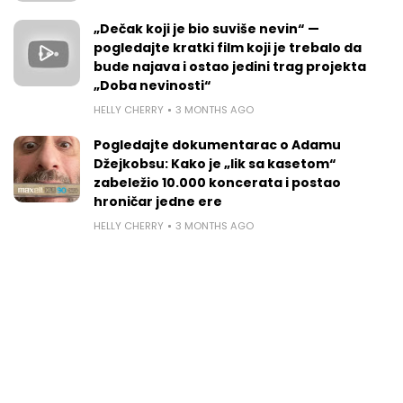
„Dečak koji je bio suviše nevin“ —
pogledajte kratki film koji je trebalo da
bude najava i ostao jedini trag projekta
„Doba nevinosti“
HELLY CHERRY
3 MONTHS AGO
Pogledajte dokumentarac o Adamu
Džejkobsu: Kako je „lik sa kasetom“
zabeležio 10.000 koncerata i postao
hroničar jedne ere
HELLY CHERRY
3 MONTHS AGO