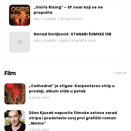
„Osiris Rising“ – SF noar koji se ne
propušta
HELLY CHERRY
19 DAYS AGO
Nenad Smiljković: STANARI ŠUMSKE 13B
HELLY CHERRY
ABOUT A MONTH AGO
Film
View all
„Cathedral“ je stigao: Karpenterov strip u
prodaji, album stiže u petak
3 DAYS AGO
Džon Kjusak napustio filmske setove zarad
stripa i predstavio svoj prvi grafički roman
„Momo“
3 DAYS AGO