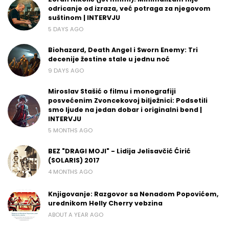
odricanje od izraza, već potraga za njegovom
suštinom | INTERVJU
5 DAYS AGO
Biohazard, Death Angel i Sworn Enemy: Tri
decenije žestine stale u jednu noć
9 DAYS AGO
Miroslav Stašić o filmu i monografiji
posvećenim Zvoncekovoj bilježnici: Podsetili
smo ljude na jedan dobar i originalni bend |
INTERVJU
5 MONTHS AGO
BEZ "DRAGI MOJI" - Lidija Jelisavčić Ćirić
(SOLARIS) 2017
4 MONTHS AGO
Knjigovanje: Razgovor sa Nenadom Popovićem,
urednikom Helly Cherry vebzina
ABOUT A YEAR AGO