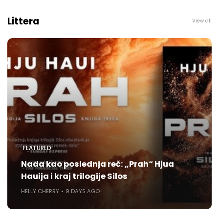
Littera
View all
FEATURED
Nada kao poslednja reč: „Prah“ Hjua
Hauija i kraj trilogije Silos
HELLY CHERRY
9 DAYS AGO