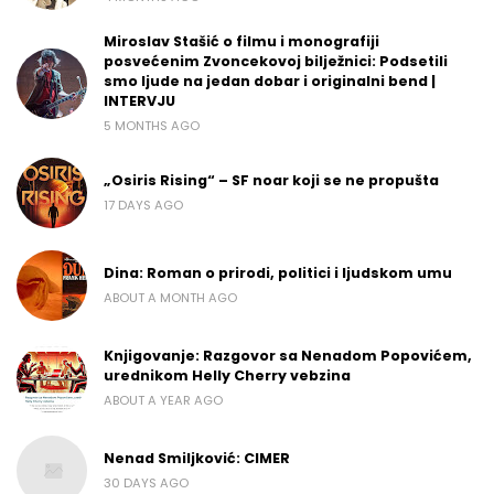
Miroslav Stašić o filmu i monografiji
posvećenim Zvoncekovoj bilježnici: Podsetili
smo ljude na jedan dobar i originalni bend |
INTERVJU
5 MONTHS AGO
„Osiris Rising“ – SF noar koji se ne propušta
17 DAYS AGO
Dina: Roman o prirodi, politici i ljudskom umu
ABOUT A MONTH AGO
Knjigovanje: Razgovor sa Nenadom Popovićem,
urednikom Helly Cherry vebzina
ABOUT A YEAR AGO
Nenad Smiljković: CIMER
30 DAYS AGO