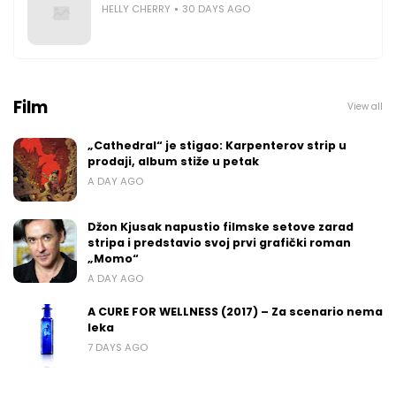
HELLY CHERRY
30 DAYS AGO
Film
View all
„Cathedral“ je stigao: Karpenterov strip u
prodaji, album stiže u petak
A DAY AGO
Džon Kjusak napustio filmske setove zarad
stripa i predstavio svoj prvi grafički roman
„Momo“
A DAY AGO
A CURE FOR WELLNESS (2017) – Za scenario nema
leka
7 DAYS AGO