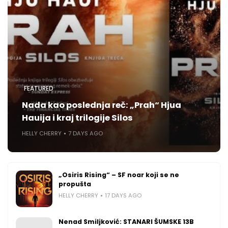
FEATURED
Nada kao poslednja reč: „Prah“ Hjua
Hauija i kraj trilogije Silos
HELLY CHERRY
7 DAYS AGO
„Osiris Rising“ – SF noar koji se ne
propušta
HELLY CHERRY
17 DAYS AGO
Nenad Smiljković: STANARI ŠUMSKE 13B