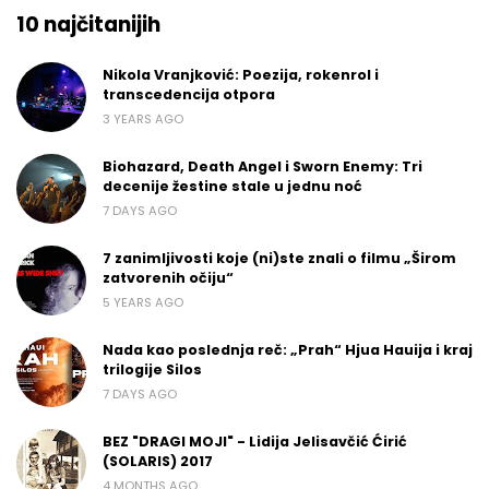
10 najčitanijih
Nikola Vranjković: Poezija, rokenrol i
transcedencija otpora
3 YEARS AGO
Biohazard, Death Angel i Sworn Enemy: Tri
decenije žestine stale u jednu noć
7 DAYS AGO
7 zanimljivosti koje (ni)ste znali o filmu „Širom
zatvorenih očiju“
5 YEARS AGO
Nada kao poslednja reč: „Prah“ Hjua Hauija i kraj
trilogije Silos
7 DAYS AGO
BEZ "DRAGI MOJI" - Lidija Jelisavčić Ćirić
(SOLARIS) 2017
4 MONTHS AGO