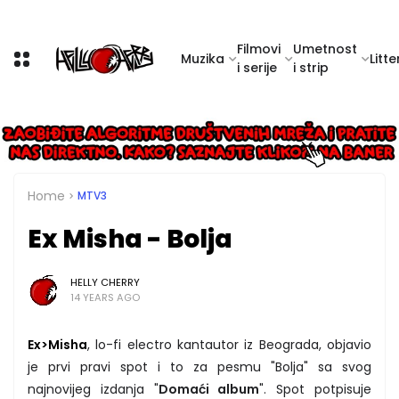
Filmovi
Umetnost
Muzika
Litte
i serije
i strip
Home
MTV3
Ex Misha - Bolja
HELLY CHERRY
14 YEARS AGO
Ex>Misha
, lo-fi electro kantautor iz Beograda, objavio
je prvi pravi spot i to za pesmu "Bolja" sa svog
najnovijeg izdanja "
Domaći album
". Spot potpisuje