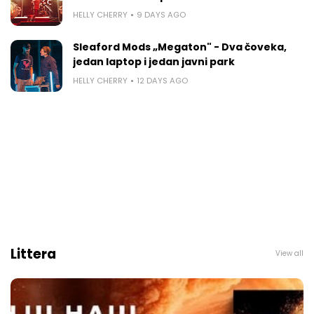
HELLY CHERRY
9 DAYS AGO
Sleaford Mods „Megaton" - Dva čoveka,
jedan laptop i jedan javni park
HELLY CHERRY
12 DAYS AGO
Littera
View all