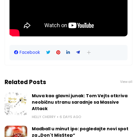
Facebook
Related Posts
View all
Muva kao glavni junak: Tom Vejts otkriva
neobičnu stranu saradnje sa Massive
Attack
HELLY CHERRY
6 DAYS AGO
Madball u minut ipo: pogledajte novi spot
za „Don't MisStep“