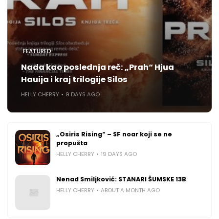
FEATURED
Nada kao poslednja reč: „Prah“ Hjua
Hauija i kraj trilogije Silos
HELLY CHERRY
9 DAYS AGO
„Osiris Rising“ – SF noar koji se ne
propušta
HELLY CHERRY
19 DAYS AGO
Nenad Smiljković: STANARI ŠUMSKE 13B
HELLY CHERRY
ABOUT A MONTH AGO