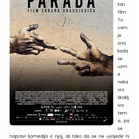
tan
film.
To
vam
je
ono
kada
se
uzm
e
neka
vro
škaklj
iva
tem
a, pa
se
napravi komedija o njoj, ali tako da se ne uvrijede ni