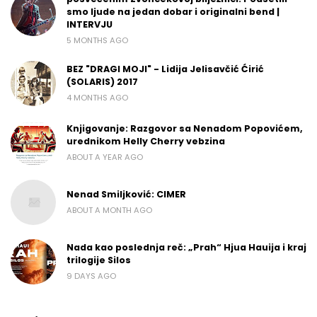
smo ljude na jedan dobar i originalni bend |
INTERVJU
5 MONTHS AGO
BEZ "DRAGI MOJI" - Lidija Jelisavčić Ćirić
(SOLARIS) 2017
4 MONTHS AGO
Knjigovanje: Razgovor sa Nenadom Popovićem,
urednikom Helly Cherry vebzina
ABOUT A YEAR AGO
Nenad Smiljković: CIMER
ABOUT A MONTH AGO
Nada kao poslednja reč: „Prah“ Hjua Hauija i kraj
trilogije Silos
9 DAYS AGO