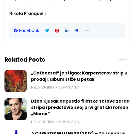
Nikola Franquelli
Facebook
Related Posts
View all
„Cathedral“ je stigao: Karpenterov strip u
prodaji, album stiže u petak
HELLY CHERRY
3 DAYS AGO
Džon Kjusak napustio filmske setove zarad
stripa i predstavio svoj prvi grafički roman
„Momo“
HELLY CHERRY
3 DAYS AGO
A CURE FOR WELLNESS (2017) – Za scenario