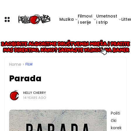
Filmovi
Umetnost
Muzika
Litte
i serije
i strip
Home
FILM
Parada
HELLY CHERRY
14 YEARS AGO
Politi
čki
korek