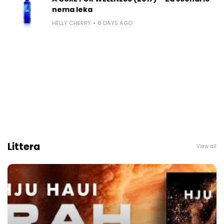
nema leka
HELLY CHERRY
8 DAYS AGO
Littera
View all