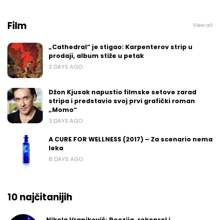
Film
View all
„Cathedral“ je stigao: Karpenterov strip u
prodaji, album stiže u petak
3 DAYS AGO
Džon Kjusak napustio filmske setove zarad
stripa i predstavio svoj prvi grafički roman
„Momo“
3 DAYS AGO
A CURE FOR WELLNESS (2017) – Za scenario nema
leka
8 DAYS AGO
10 najčitanijih
Nikola Vranjković: Poezija, rokenrol i