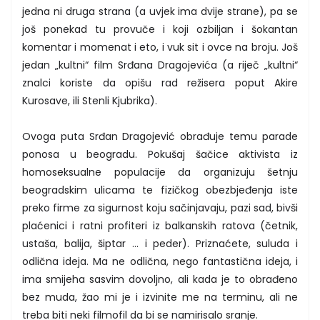
jedna ni druga strana (a uvjek ima dvije strane), pa se
još ponekad tu provuče i koji ozbiljan i šokantan
komentar i momenat i eto, i vuk sit i ovce na broju. Još
jedan „kultni“ film Srđana Dragojevića (a riječ „kultni“
znalci koriste da opišu rad režisera poput Akire
Kurosave, ili Stenli Kjubrika).
Ovoga puta Srđan Dragojević obrađuje temu parade
ponosa u beogradu. Pokušaj šačice aktivista iz
homoseksualne populacije da organizuju šetnju
beogradskim ulicama te fizičkog obezbjeđenja iste
preko firme za sigurnost koju sačinjavaju, pazi sad, bivši
plaćenici i ratni profiteri iz balkanskih ratova (četnik,
ustaša, balija, šiptar ... i peder). Priznaćete, suluda i
odlična ideja. Ma ne odlična, nego fantastična ideja, i
ima smijeha sasvim dovoljno, ali kada je to obrađeno
bez muda, žao mi je i izvinite me na terminu, ali ne
treba biti neki filmofil da bi se namirisalo sranje.