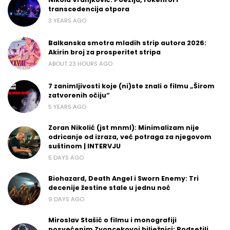
transcedencija otpora
3 YEARS AGO
Balkanska smotra mladih strip autora 2026:
Akirin broj za prosperitet stripa
ABOUT 23 HOURS AGO
7 zanimljivosti koje (ni)ste znali o filmu „Širom
zatvorenih očiju“
5 YEARS AGO
Zoran Nikolić (jst mnml): Minimalizam nije
odricanje od izraza, već potraga za njegovom
suštinom | INTERVJU
5 DAYS AGO
Biohazard, Death Angel i Sworn Enemy: Tri
decenije žestine stale u jednu noć
9 DAYS AGO
Miroslav Stašić o filmu i monografiji
posvećenim Zvoncekovoj bilježnici: Podsetili