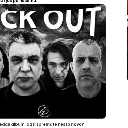
u i još po nečemu.
 jedan album, da li spremate nešto novo?