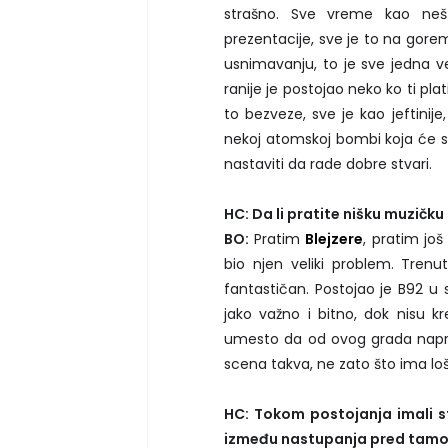
strašno. Sve vreme kao ne
prezentacije, sve je to na gore
usnimavanju, to je sve jedna vel
ranije je postojao neko ko ti plat
to bezveze, sve je kao jeftinije
nekoj atomskoj bombi koja će sve
nastaviti da rade dobre stvari.
HC: Da li pratite nišku muzičk
BO:
Pratim
Blejzere
, pratim još
bio njen veliki problem. Tren
fantastičan. Postojao je B92 u 
jako važno i bitno, dok nisu kr
umesto da od ovog grada naprav
scena takva, ne zato što ima l
HC: Tokom postojanja imali s
između nastupanja pred tamo