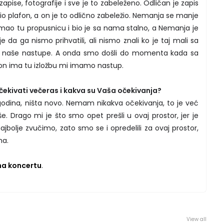
ise, fotografije i sve je to zabeleženo. Odličan je zapis
o plafon, a on je to odlično zabeležio. Nemanja se manje
mao tu propusnicu i bio je sa nama stalno, a Nemanja je
e da ga nismo prihvatili, ali nismo znali ko je taj mali sa
a naše nastupe. A onda smo došli do momenta kada sa
n ima tu izložbu mi imamo nastup.
čekivati večeras i kakva su Vaša očekivanja?
 godina, ništa novo. Nemam nikakva očekivanja, to je već
loše. Drago mi je što smo opet prešli u ovaj prostor, jer je
ajbolje zvučimo, zato smo se i opredelili za ovaj prostor,
ma.
 na koncertu
.
View all