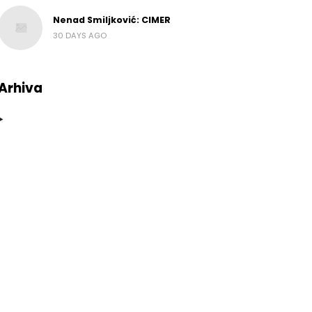
Nenad Smiljković: CIMER
30 DAYS AGO
Arhiva