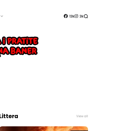
13k
3k
Littera
View all