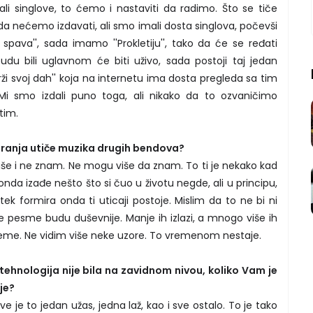
i singlove, to ćemo i nastaviti da radimo. Što se tiče
da nećemo izdavati, ali smo imali dosta singlova, počevši
ad spava'', sada imamo ''Prokletiju'', tako da će se ređati
du bili uglavnom će biti uživo, sada postoji taj jedan
 svoj dah'' koja na internetu ima dosta pregleda sa tim
 smo izdali puno toga, ali nikako da to ozvaničimo
tim.
varanja utiče muzika drugih bendova?
še i ne znam. Ne mogu više da znam. To ti je nekako kad
nda izađe nešto što si čuo u životu negde, ali u principu,
ek formira onda ti uticaji postoje. Mislim da to ne bi ni
te pesme budu duševnije. Manje ih izlazi, a mnogo više ih
eme. Ne vidim više neke uzore. To vremenom nestaje.
tehnologija nije bila na zavidnom nivou, koliko Vam je
je?
je to jedan užas, jedna laž, kao i sve ostalo. To je tako