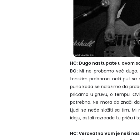
HC: Dugo nastupate u ovom sa
BO:
Mi ne probamo već dugo.
tonskim probama, neki put se n
puno kada se nalazimo da pro
pričamo u gruvu, o tempu. Ovi l
potrebna. Ne mora da znači da 
Ljudi se neće složiti sa tim. 
ideju, ostali razreade tu priču i
HC: Verovatno Vam je neki nast