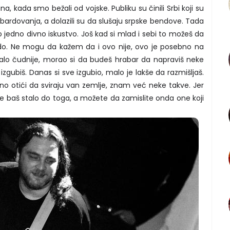
a, kada smo bežali od vojske. Publiku su činili Srbi koji su
ardovanja, a dolazili su da slušaju srpske bendove. Tada
ilo jedno divno iskustvo. Još kad si mlad i sebi to možeš da
o ludo. Ne mogu da kažem da i ovo nije, ovo je posebno na
 malo čudnije, morao si da budeš hrabar da napraviš neke
 izgubiš. Danas si sve izgubio, malo je lakše da razmišljaš.
rno otići da sviraju van zemlje, znam već neke takve. Jer
iji je baš stalo do toga, a možete da zamislite onda one koji