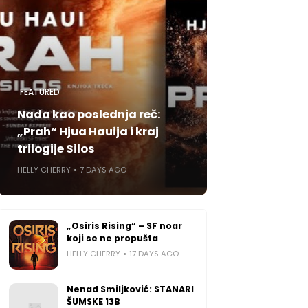
FEATURED
Nada kao poslednja reč:
„Prah“ Hjua Hauija i kraj
trilogije Silos
HELLY CHERRY
7 DAYS AGO
„Osiris Rising“ – SF noar
koji se ne propušta
HELLY CHERRY
17 DAYS AGO
Nenad Smiljković: STANARI
ŠUMSKE 13B