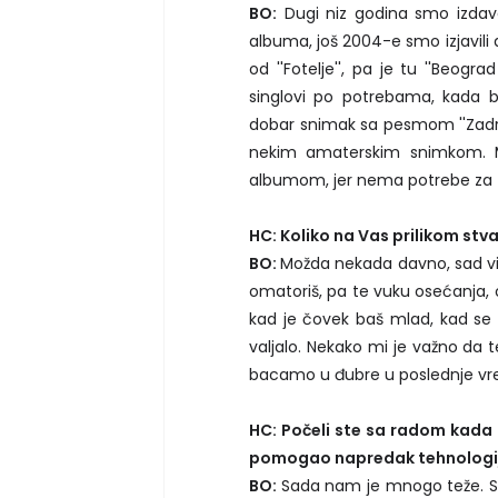
BO:
Dugi niz godina smo izdaval
albuma, još 2004-e smo izjavili 
od ''Fotelje'', pa je tu ''Beogr
singlovi po potrebama, kada bu
dobar snimak sa pesmom ''Zadrži
nekim amaterskim snimkom. Mi
albumom, jer nema potrebe za 
HC: Koliko na Vas prilikom st
BO:
Možda nekada davno, sad vi
omatoriš, pa te vuku osećanja, o
kad je čovek baš mlad, kad se t
valjalo. Nekako mi je važno da 
bacamo u đubre u poslednje vr
HC: Počeli ste sa radom kada 
pomogao napredak tehnologi
BO:
Sada nam je mnogo teže. Sve 