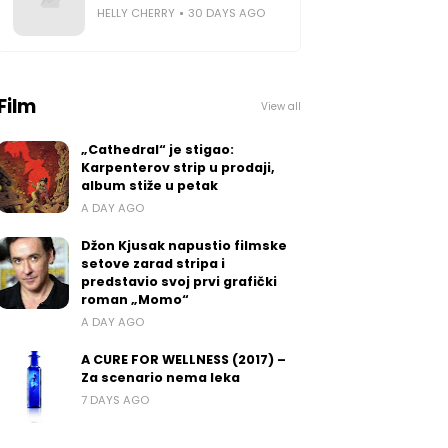
HELLY CHERRY
30 DAYS AGO
Film
View all
„Cathedral“ je stigao:
Karpenterov strip u prodaji,
album stiže u petak
A DAY AGO
Džon Kjusak napustio filmske
setove zarad stripa i
predstavio svoj prvi grafički
roman „Momo“
A DAY AGO
A CURE FOR WELLNESS (2017) –
Za scenario nema leka
7 DAYS AGO