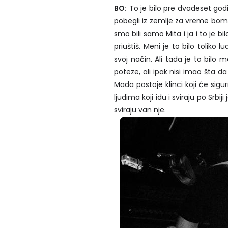
BO:
To je bilo pre dvadeset godin
pobegli iz zemlje za vreme bomb
smo bili samo Mita i ja i to je b
priuštiš. Meni je to bilo tolik
svoj način. Ali tada je to bilo
poteze, ali ipak nisi imao šta da
Mada postoje klinci koji će sigu
ljudima koji idu i sviraju po Srb
sviraju van nje.