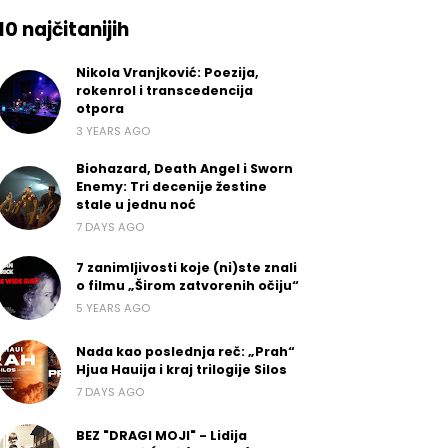
10 najčitanijih
Nikola Vranjković: Poezija,
rokenrol i transcedencija
otpora
3 YEARS AGO
Biohazard, Death Angel i Sworn
Enemy: Tri decenije žestine
stale u jednu noć
7 DAYS AGO
7 zanimljivosti koje (ni)ste znali
o filmu „Širom zatvorenih očiju“
5 YEARS AGO
Nada kao poslednja reč: „Prah“
Hjua Hauija i kraj trilogije Silos
7 DAYS AGO
BEZ "DRAGI MOJI" - Lidija