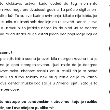
što olakšava, ustvari kada dođeš do tog momenta
m nivou nego pre dvadeset godina. Ta priča o digitalnom
ika laž. To su sve kućna snimanja. Nikako nije lakše, jer
i studio, a ti imaš neki ded lajn da to završiš. Danas je sve
, a ustvari ni to jeftinije nema ko da plati. Ja se nadam
 to da izbaci, ali će ostati jedan deo populacije koji će
u scenu?
 par njih. Niška scena je uvek bila neorganizovana i to je
utno je opet neorganizovana. Ljudi misle da je Beograd
svom neko urbanom smislu, oni su mislili da je to nešto
enuli sa turbo folkom, neki drugi misle da je to važno,
e centar muzike kao što je u Americi Sijetl. Zato je ta
oše bendove.
te nastupe po Londonskim klubovima, koja je razlika
šnjom i ovdašnjom publikom?