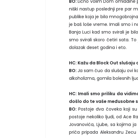
BO:
Lično volim Dom omladine pre
niški nastup poslednji pre par me
publike koja je bila mnogobrojna,
je baš loše vreme. Imali smo i nas
Banja Luci kad smo svirali je bi
smo svirali skoro četiri sata. T
dolazak deset godina i eto.
HC: Kažu da Block Out slušaju de
BO:
Ja sam čuo da slušaju ovi koj
alkoholizma, gomila bolesnih lju
HC: Imali smo priliku da vidim
došlo do te vaše međusobne 
BO:
Postoje dva čoveka koji su
postoje nekoliko ljudi, od Ace Ra
Jovanovića, Ljube, sa kojima ja
priča pripada Aleksandru Zecu