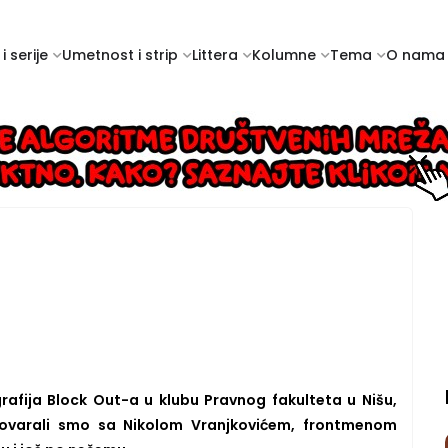
i serije
Umetnost i strip
Littera
Kolumne
Tema
O nama
rafija Block Out-a u klubu Pravnog fakulteta u Nišu,
govarali smo sa Nikolom Vranjkovićem, frontmenom