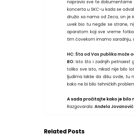
napravio sve te dokumentarne zap
koncerta u SKC-u kada se odvali
družio sa nama od Zeca, on je i
uvek bio tu negde se strane, nij
aparatom koji sve vreme fotk
tim čovekom imamo saradnju, o
HC: Šta od Vas publika može o
BO:
Isto što i zadnjih petnaest
toliko sve isto, nikad nije bilo 
ljudima lakše da dišu ovde, tu n
kako ne bi bilo tehničkih proble
A sada pročitajte kako je bilo
Razgovarala:
Anđela Jovanović
Related Posts