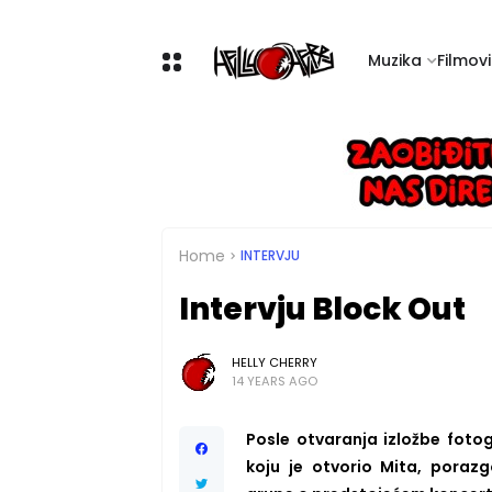
Muzika
Filmovi 
Home
INTERVJU
Intervju Block Out
HELLY CHERRY
14 YEARS AGO
Posle otvaranja izložbe fotog
koju je otvorio Mita, poraz