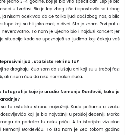
 jedno 3-4 godine, koji je bio vrlo specifičan. Lep je bio
seci u tvrđavi. Bio je lep zbog kiše i ispostavilo se i zbog
 ja nisam očekivao da će toliko ljudi doći zbog nas, a bilo
tupe koji su bili jako mali, a divni. Šta ja znam. Prvi put u
lo neverovatno. To nam je ujedno bio i najduži koncert jer
o je situacija kada se upoznaješ sa ljudima koji čekaju vaš
presivni ljudi, šta biste rekli na to?
i se drogiraju, čuo sam da slušaju oni koji su u trećoj fazi
di, ali nisam čuo da niko normalan sluša.
o fotografije koje je uradio Nemanja Đorđević, kako je
saradnje?
 sa te estetske strane najvažniji. Kada pričamo o zvuku
dosavljevića koji je bio najvažniji u prošloj deceniji, Marka
 mogu da podelim tu neku priču. A ta istorijska vizuelna
 i Nemanji Đorđeviću. To što nam je Zec tokom godina