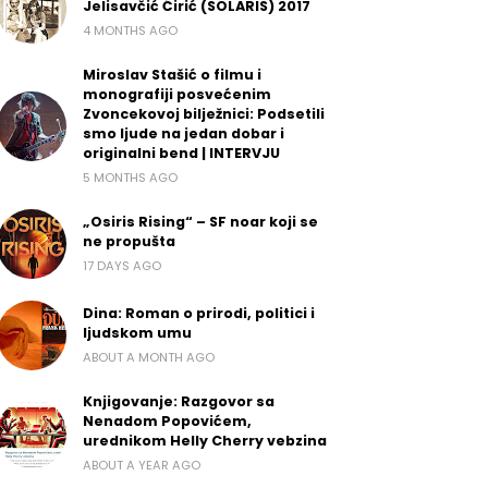
Jelisavčić Ćirić (SOLARIS) 2017
4 MONTHS AGO
Miroslav Stašić o filmu i
monografiji posvećenim
Zvoncekovoj bilježnici: Podsetili
smo ljude na jedan dobar i
originalni bend | INTERVJU
5 MONTHS AGO
„Osiris Rising“ – SF noar koji se
ne propušta
17 DAYS AGO
Dina: Roman o prirodi, politici i
ljudskom umu
ABOUT A MONTH AGO
Knjigovanje: Razgovor sa
Nenadom Popovićem,
urednikom Helly Cherry vebzina
ABOUT A YEAR AGO