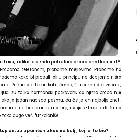
stavu, koliko je bendu potrebno proba pred koncert?
 Probamo telefonom, probamo mejlovima. Probamo na
ađemo kako bi probali, ali u principu ne dobijamo ništa
bamo. Pričamo o tome kako ćemo, šta ćemo da sviramo,
judi su toliko harmonski potkovani, da njima proba nije
ako je jedan napisao pesmu, da će je on najbolje znati.
Mi moramo da budemo u materiji, dvojica-trojica dođu na
 to tako dugo već funkcioniše.
up ostao u pamćenju kao najbolji, koji bi to bio?