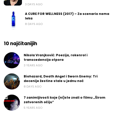
3 DAYS AGO
A CURE FOR WELLNESS (2017) – Za scenario nema
leka
8 DAYS AGO
10 najčitanijih
Nikola Vranjković: Poezija, rokenrol i
transcedencija otpora
3 YEARS AGO
Biohazard, Death Angel i Sworn Enemy: Tri
decenije žestine stale u jednu noć
8 DAYS AGO
7 zanimljivosti koje (ni)ste znali o filmu „Širom
zatvorenih očiju“
5 YEARS AGO