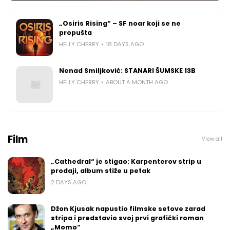
„Osiris Rising“ – SF noar koji se ne
propušta
HELLY CHERRY
18 DAYS AGO
Nenad Smiljković: STANARI ŠUMSKE 13B
HELLY CHERRY
ABOUT A MONTH AGO
Film
View all
„Cathedral“ je stigao: Karpenterov strip u
prodaji, album stiže u petak
2 DAYS AGO
Džon Kjusak napustio filmske setove zarad
stripa i predstavio svoj prvi grafički roman
„Momo“