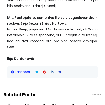
bilo ocekivano u datoj situaciji.
Mit: Postojala su samo dva Elvisa u Jugoslovenskom
rock-u, Sejo Sexon i Elvis J Kurtovic.
Istina:
Beep, pogresno. Mozda ovo niste znali, ali Goran
Petranovic-Rizo se spontano, 2001., proglasio za treceg.
Kao da dva komada nije bilo već sasvim dovoljno.
Ccc...
Ilija Đurđanović
Facebook
Related Posts
View all