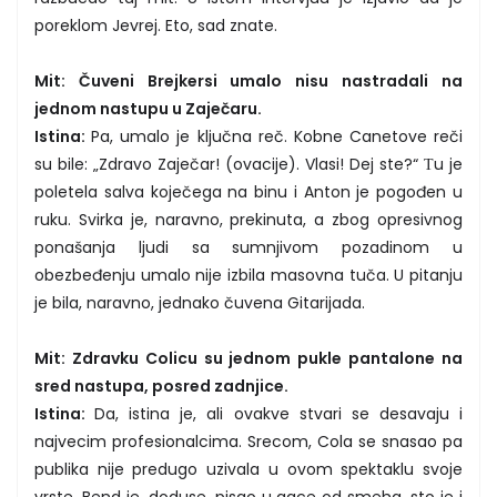
poreklom Jevrej. Eto, sad znate.
Mit: Čuveni Brejkersi umalo nisu nastradali na
jednom nastupu u Zaječaru.
Istina:
Pa, umalo je ključna reč. Kobne Canetove reči
su bile: „Zdravo Zaječar! (ovacije). Vlasi! Dej ste?“ Тu je
poletela salva koječega na binu i Anton je pogođen u
ruku. Svirka je, naravno, prekinuta, a zbog opresivnog
ponašanja ljudi sa sumnjivom pozadinom u
obezbeđenju umalo nije izbila masovna tuča. U pitanju
je bila, naravno, jednako čuvena Gitarijada.
Mit: Zdravku Colicu su jednom pukle pantalone na
sred nastupa, posred zadnjice.
Istina:
Da, istina je, ali ovakve stvari se desavaju i
najvecim profesionalcima. Srecom, Cola se snasao pa
publika nije predugo uzivala u ovom spektaklu svoje
vrste. Bend je, doduse, pisao u gace od smeha, sto je i