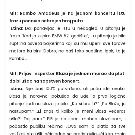
Mit: Rambo Amadeus je na jednom koncertu istu
frazu ponovio nebrojen broj puta.
Istina:
Da, ponavljao je istu u nedogled. U pitanju je
fraza “Kad ja kupim BMW 52. godište”, i u pitanju je bila
suptilna osveta bajkerima koji su mu uperili sve farove
motora ka bini. Dobro, ne baš tako suptilna. Ipak, to je
Rambo…
Mit: Prljavi Inspektor Blaža je jednom morao da plati
da bi ušao na sopstven koncert.
Istina:
Nije baš 100% potvrđeno, ali priča ide ovako.
Blaža je, naravno, pokušao da uđe, a prvo logično
pitanje ljudi na ulazu je bilo: „Ko si bre ti?“ „Pa Blaža, ja
nastupam.“ „El znaš ti koliko je meni Blaža večeras
ušlo?! Daj pare.“ PIB je na sceni mahao ulaznicom, i
počastio publiku rečima: „Ovo sam ja platio za sve
vas(koji ste ušli, očigledno se predstavljajući kao moja