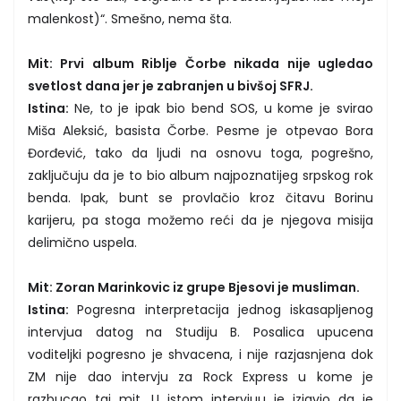
malenkost)“. Smešno, nema šta.
Mit: Prvi album Riblje Čorbe nikada nije ugledao
svetlost dana jer je zabranjen u bivšoj SFRJ.
Istina:
Ne, to je ipak bio bend SOS, u kome je svirao
Miša Aleksić, basista Čorbe. Pesme je otpevao Bora
Đorđević, tako da ljudi na osnovu toga, pogrešno,
zaključuju da je to bio album najpoznatijeg srpskog rok
benda. Ipak, bunt se provlačio kroz čitavu Borinu
karijeru, pa stoga možemo reći da je njegova misija
delimično uspela.
Mit: Zoran Marinkovic iz grupe Bjesovi je musliman.
Istina:
Pogresna interpretacija jednog iskasapljenog
intervjua datog na Studiju B. Posalica upucena
voditeljki pogresno je shvacena, i nije razjasnjena dok
ZM nije dao intervju za Rock Express u kome je
razbucao taj mit. U istom intervjuu je izjavio da je