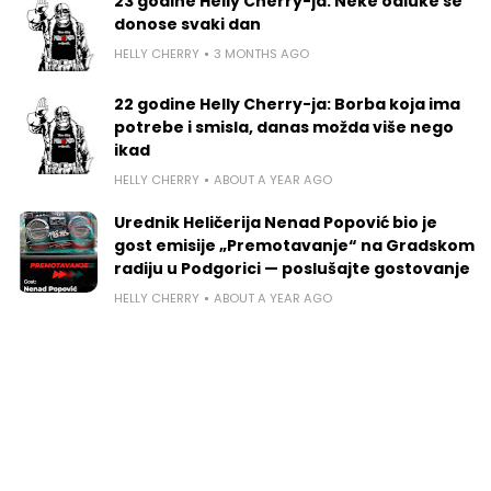
23 godine Helly Cherry-ja: Neke odluke se
donose svaki dan
HELLY CHERRY
3 MONTHS AGO
22 godine Helly Cherry-ja: Borba koja ima
potrebe i smisla, danas možda više nego
ikad
HELLY CHERRY
ABOUT A YEAR AGO
Urednik Heličerija Nenad Popović bio je
gost emisije „Premotavanje“ na Gradskom
radiju u Podgorici — poslušajte gostovanje
HELLY CHERRY
ABOUT A YEAR AGO