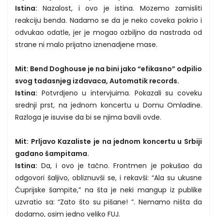
Istina:
Nazalost, i ovo je istina. Mozemo zamisliti
reakciju benda. Nadamo se da je neko coveka pokrio i
odvukao odatle, jer je mogao ozbiljno da nastrada od
strane ni malo prijatno iznenadjene mase.
Mit: Bend Doghouse je na bini jako “efikasno” odpilio
svog tadasnjeg izdavaca, Automatik records.
Istina:
Potvrdjeno u intervjuima. Pokazali su coveku
srednji prst, na jednom koncertu u Domu Omladine.
Razloga je isuvise da bi se njima bavili ovde.
Mit: Prljavo Kazaliste je na jednom koncertu u Srbiji
gađano šampitama.
Istina:
Da, i ovo je tačno. Frontmen je pokušao da
odgovori šaljivo, obliznuvši se, i rekavši: “Ala su ukusne
Ćuprijske šampite,” na šta je neki mangup iz publike
uzvratio sa: “Zato što su pišane! ”. Nemamo ništa da
dodamo, osim jedno veliko FUJ.