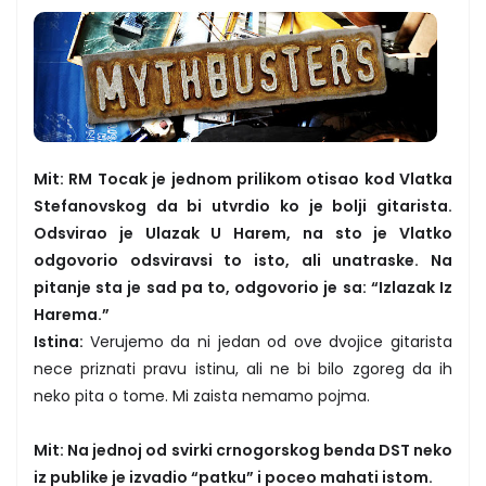
Mit: RM Tocak je jednom prilikom otisao kod Vlatka
Stefanovskog da bi utvrdio ko je bolji gitarista.
Odsvirao je Ulazak U Harem, na sto je Vlatko
odgovorio odsviravsi to isto, ali unatraske. Na
pitanje sta je sad pa to, odgovorio je sa: “Izlazak Iz
Harema.”
Istina:
Verujemo da ni jedan od ove dvojice gitarista
nece priznati pravu istinu, ali ne bi bilo zgoreg da ih
neko pita o tome. Mi zaista nemamo pojma.
Mit: Na jednoj od svirki crnogorskog benda DST neko
iz publike je izvadio “patku” i poceo mahati istom.