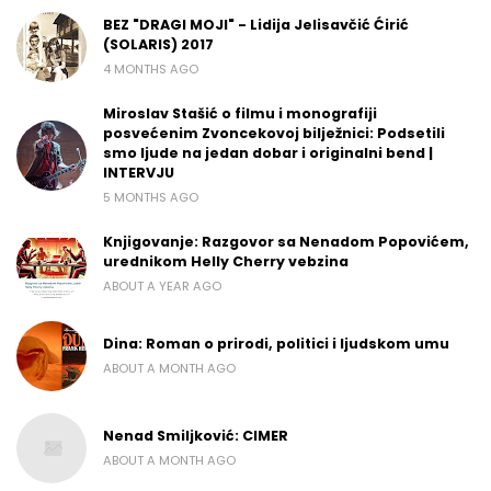
BEZ "DRAGI MOJI" - Lidija Jelisavčić Ćirić
(SOLARIS) 2017
4 MONTHS AGO
Miroslav Stašić o filmu i monografiji
posvećenim Zvoncekovoj bilježnici: Podsetili
smo ljude na jedan dobar i originalni bend |
INTERVJU
5 MONTHS AGO
Knjigovanje: Razgovor sa Nenadom Popovićem,
urednikom Helly Cherry vebzina
ABOUT A YEAR AGO
Dina: Roman o prirodi, politici i ljudskom umu
ABOUT A MONTH AGO
Nenad Smiljković: CIMER
ABOUT A MONTH AGO