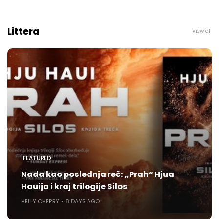
Littera
View all
FEATURED
Nada kao poslednja reč: „Prah“ Hjua
Hauija i kraj trilogije Silos
HELLY CHERRY
8 DAYS AGO