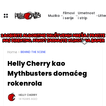
Filmovi
Umetnost
Muzika
Litte
i serije
i strip
Home
BEHIND THE SCENE
Helly Cherry kao
Mythbusters domaćeg
rokenrola
HELLY CHERRY
14 YEARS AGO