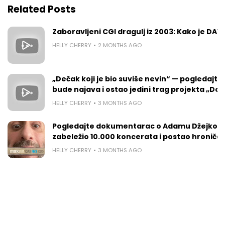
Related Posts
Zaboravljeni CGI dragulj iz 2003: Kako je DAVE 
HELLY CHERRY
2 MONTHS AGO
„Dečak koji je bio suviše nevin“ — pogledajte k
bude najava i ostao jedini trag projekta „Do
HELLY CHERRY
3 MONTHS AGO
Pogledajte dokumentarac o Adamu Džejkobsu:
zabeležio 10.000 koncerata i postao hroničar
HELLY CHERRY
3 MONTHS AGO