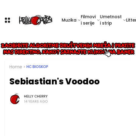
Filmovi
Umetnost
Muzika
Litte
i serije
i strip
Home
HC BIOSKOP
Sebiastian's Voodoo
HELLY CHERRY
14 YEARS AGO