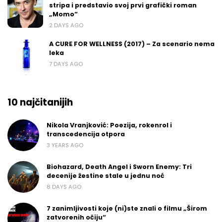
stripa i predstavio svoj prvi grafički roman
„Momo“
2 DAYS AGO
A CURE FOR WELLNESS (2017) – Za scenario nema
leka
7 DAYS AGO
10 najčitanijih
Nikola Vranjković: Poezija, rokenrol i
transcedencija otpora
3 YEARS AGO
Biohazard, Death Angel i Sworn Enemy: Tri
decenije žestine stale u jednu noć
8 DAYS AGO
7 zanimljivosti koje (ni)ste znali o filmu „Širom
zatvorenih očiju“