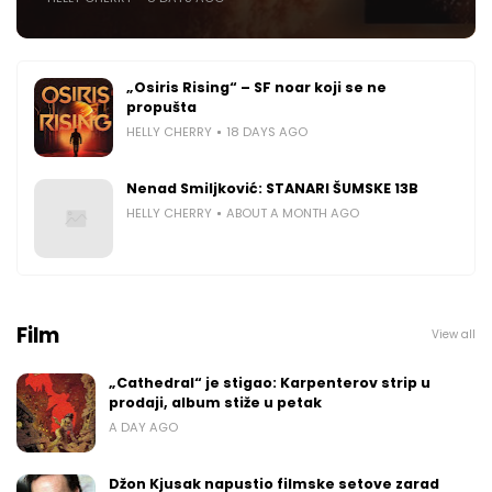
„Osiris Rising“ – SF noar koji se ne
propušta
HELLY CHERRY
18 DAYS AGO
Nenad Smiljković: STANARI ŠUMSKE 13B
HELLY CHERRY
ABOUT A MONTH AGO
Film
View all
„Cathedral“ je stigao: Karpenterov strip u
prodaji, album stiže u petak
A DAY AGO
Džon Kjusak napustio filmske setove zarad