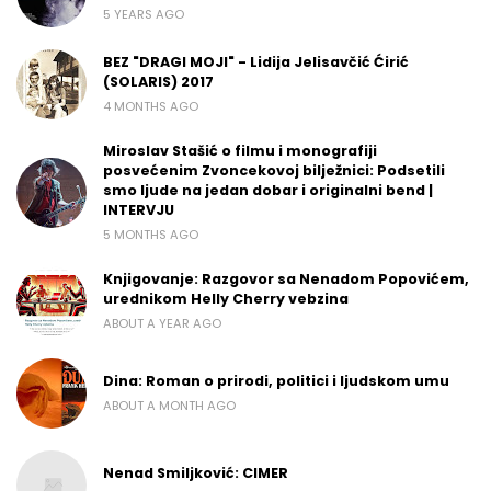
5 YEARS AGO
BEZ "DRAGI MOJI" - Lidija Jelisavčić Ćirić
(SOLARIS) 2017
4 MONTHS AGO
Miroslav Stašić o filmu i monografiji
posvećenim Zvoncekovoj bilježnici: Podsetili
smo ljude na jedan dobar i originalni bend |
INTERVJU
5 MONTHS AGO
Knjigovanje: Razgovor sa Nenadom Popovićem,
urednikom Helly Cherry vebzina
ABOUT A YEAR AGO
Dina: Roman o prirodi, politici i ljudskom umu
ABOUT A MONTH AGO
Nenad Smiljković: CIMER