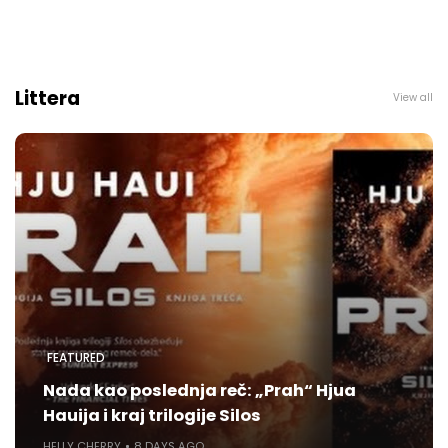
Littera
View all
FEATURED
Nada kao poslednja reč: „Prah“ Hjua
Hauija i kraj trilogije Silos
HELLY CHERRY
8 DAYS AGO