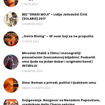
7 DAYS AGO
BEZ "DRAGI MOJI" - Lidija Jelisavčić Ćirić
(SOLARIS) 2017
3 MONTHS AGO
„Osiris Rising“ – SF noar koji se ne propušta
17 DAYS AGO
Miroslav Stašić o filmu i monografiji
posvećenim Zvoncekovoj bilježnici: Podsetili
smo ljude na jedan dobar i originalni bend |
INTERVJU
5 MONTHS AGO
Dina: Roman o prirodi, politici i ljudskom umu
ABOUT A MONTH AGO
Knjigovanje: Razgovor sa Nenadom Popovićem,
urednikom Helly Cherry vebzina