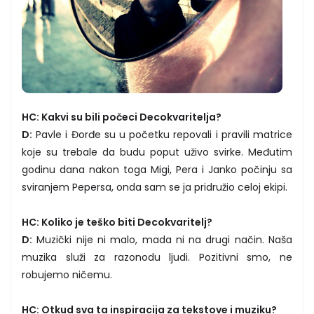
HC: Kakvi su bili počeci Decokvaritelja?
D:
Pavle i Đorđe su u početku repovali i pravili matrice
koje su trebale da budu poput uživo svirke. Međutim
godinu dana nakon toga Migi, Pera i Janko počinju sa
sviranjem Pepersa, onda sam se ja pridružio celoj ekipi.
HC: Koliko je teško biti Decokvaritelj?
D:
Muzički nije ni malo, mada ni na drugi način. Naša
muzika služi za razonodu ljudi. Pozitivni smo, ne
robujemo ničemu.
HC: Otkud sva ta inspiracija za tekstove i muziku?