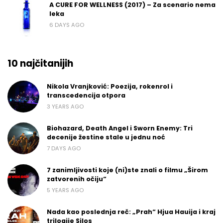
A CURE FOR WELLNESS (2017) – Za scenario nema
leka
6 DAYS AGO
10 najčitanijih
Nikola Vranjković: Poezija, rokenrol i
transcedencija otpora
3 YEARS AGO
Biohazard, Death Angel i Sworn Enemy: Tri
decenije žestine stale u jednu noć
7 DAYS AGO
7 zanimljivosti koje (ni)ste znali o filmu „Širom
zatvorenih očiju“
5 YEARS AGO
Nada kao poslednja reč: „Prah“ Hjua Hauija i kraj
trilogije Silos