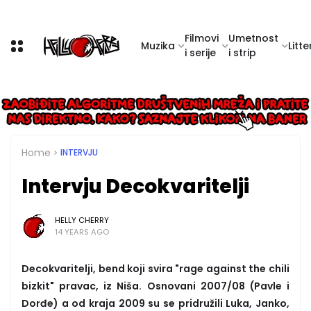
Filmovi
Umetnost
Muzika
Litte
i serije
i strip
Home
INTERVJU
Intervju Decokvaritelji
HELLY CHERRY
14 YEARS AGO
Decokvaritelji, bend koji svira "rage against the chili
bizkit" pravac, iz Niša. Osnovani 2007/08 (Pavle i
Dorđe) a od kraja 2009 su se pridružili Luka, Janko,