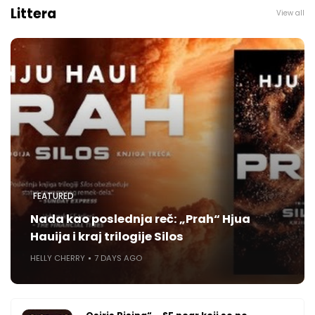
Littera
View all
FEATURED
Nada kao poslednja reč: „Prah“ Hjua
Hauija i kraj trilogije Silos
HELLY CHERRY
7 DAYS AGO