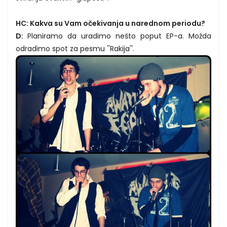
HC: Kakva su Vam očekivanja u narednom periodu?
D:
Planiramo da uradimo nešto poput EP-a. Možda
odradimo spot za pesmu ''Rakija''.