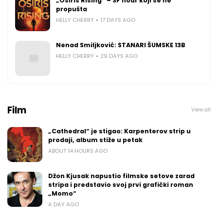
„Osiris Rising“ – SF noar koji se ne
propušta
HELLY CHERRY
17 DAYS AGO
Nenad Smiljković: STANARI ŠUMSKE 13B
HELLY CHERRY
29 DAYS AGO
Film
View all
„Cathedral“ je stigao: Karpenterov strip u
prodaji, album stiže u petak
ABOUT 14 HOURS AGO
Džon Kjusak napustio filmske setove zarad
stripa i predstavio svoj prvi grafički roman
„Momo“
A DAY AGO