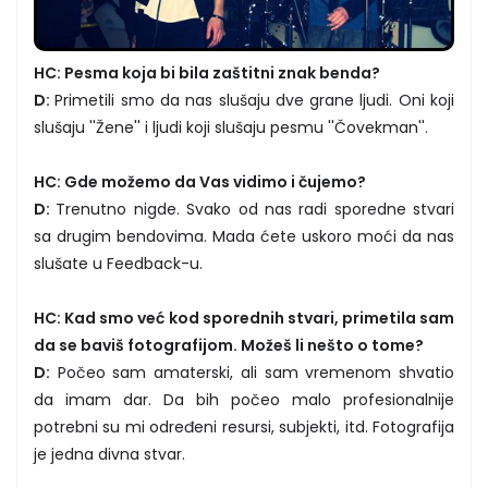
HC: Pesma koja bi bila zaštitni znak benda?
D:
Primetili smo da nas slušaju dve grane ljudi. Oni koji
slušaju ''Žene'' i ljudi koji slušaju pesmu ''Čovekman''.
HC: Gde možemo da Vas vidimo i čujemo?
D:
Trenutno nigde. Svako od nas radi sporedne stvari
sa drugim bendovima. Mada ćete uskoro moći da nas
slušate u Feedback-u.
HC: Kad smo već kod sporednih stvari, primetila sam
da se baviš fotografijom. Možeš li nešto o tome?
D:
Počeo sam amaterski, ali sam vremenom shvatio
da imam dar. Da bih počeo malo profesionalnije
potrebni su mi određeni resursi, subjekti, itd. Fotografija
je jedna divna stvar.