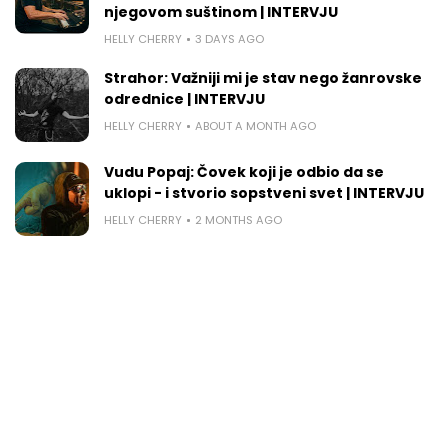
njegovom suštinom | INTERVJU
HELLY CHERRY
3 DAYS AGO
Strahor: Važniji mi je stav nego žanrovske
odrednice | INTERVJU
HELLY CHERRY
ABOUT A MONTH AGO
Vudu Popaj: Čovek koji je odbio da se
uklopi - i stvorio sopstveni svet | INTERVJU
HELLY CHERRY
2 MONTHS AGO