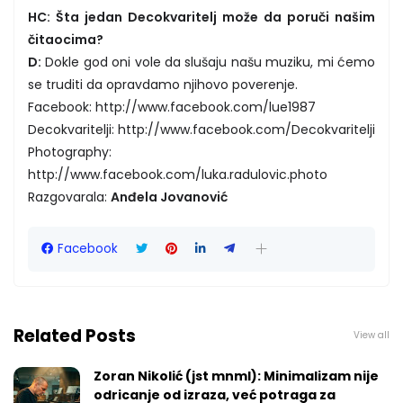
HC: Šta jedan Decokvaritelj može da poruči našim
čitaocima?
D:
Dokle god oni vole da slušaju našu muziku, mi ćemo
se truditi da opravdamo njihovo poverenje.
Facebook: http://www.facebook.com/lue1987
Decokvaritelji: http://www.facebook.com/Decokvaritelji
Photography:
http://www.facebook.com/luka.radulovic.photo
Razgovarala:
Anđela Jovanović
Facebook
Related Posts
View all
Zoran Nikolić (jst mnml): Minimalizam nije
odricanje od izraza, već potraga za