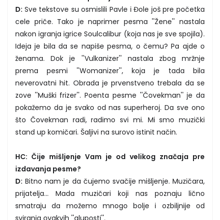
D:
Sve tekstove su osmislili Pavle i Đole još pre početka
cele priče. Tako je naprimer pesma ''Žene'' nastala
nakon igranja igrice Soulcalibur (koja nas je sve spojila).
Ideja je bila da se napiše pesma, o čemu? Pa ajde o
ženama. Dok je ''Vulkanizer'' nastala zbog mržnje
prema pesmi ''Womanizer'', koja je tada bila
neverovatni hit. Obrada je prvenstveno trebala da se
zove ''Muški frizer''. Poenta pesme ''Čovekman'' je da
pokažemo da je svako od nas superheroj. Da sve ono
što Čovekman radi, radimo svi mi. Mi smo muzički
stand up komičari. Šaljivi na surovo istinit način.
HC: Čije mišljenje Vam je od velikog značaja pre
izdavanja pesme?
D:
Bitno nam je da čujemo svačije mišljenje. Muzičara,
prijatelja... Mada muzičari koji nas poznaju lično
smatraju da možemo mnogo bolje i ozbiljnije od
sviranja ovakvih ''gluposti''.