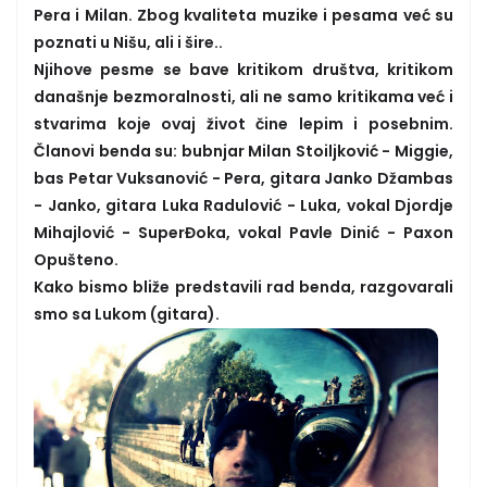
Pera i Milan. Zbog kvaliteta muzike i pesama već su
poznati u Nišu, ali i šire..
Njihove pesme se bave kritikom društva, kritikom
današnje bezmoralnosti, ali ne samo kritikama već i
stvarima koje ovaj život čine lepim i posebnim.
Članovi benda su: bubnjar Milan Stoiljković - Miggie,
bas Petar Vuksanović - Pera, gitara Janko Džambas
- Janko, gitara Luka Radulović - Luka, vokal Djordje
Mihajlović - SuperĐoka, vokal Pavle Dinić - Paxon
Opušteno.
Kako bismo bliže predstavili rad benda, razgovarali
smo sa Lukom (gitara).