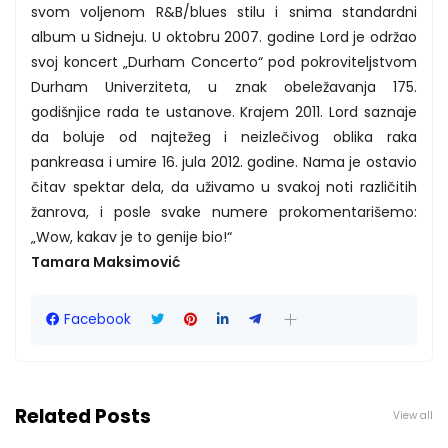
svom voljenom R&B/blues stilu i snima standardni
album u Sidneju. U oktobru 2007. godine Lord je održao
svoj koncert „Durham Concerto“ pod pokroviteljstvom
Durham Univerziteta, u znak obeležavanja 175.
godišnjice rada te ustanove. Krajem 2011. Lord saznaje
da boluje od najtežeg i neizlečivog oblika raka
pankreasa i umire 16. jula 2012. godine. Nama je ostavio
čitav spektar dela, da uživamo u svakoj noti različitih
žanrova, i posle svake numere prokomentarišemo:
„Wow, kakav je to genije bio!“
Tamara Maksimović
Facebook
Related Posts
View all