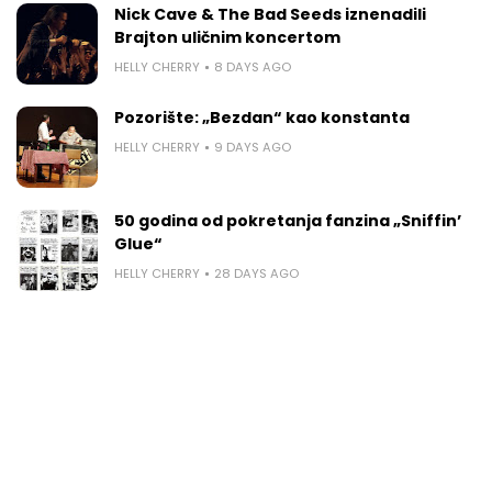
Nick Cave & The Bad Seeds iznenadili
Brajton uličnim koncertom
HELLY CHERRY
8 DAYS AGO
Pozorište: „Bezdan“ kao konstanta
HELLY CHERRY
9 DAYS AGO
50 godina od pokretanja fanzina „Sniffin’
Glue“
HELLY CHERRY
28 DAYS AGO