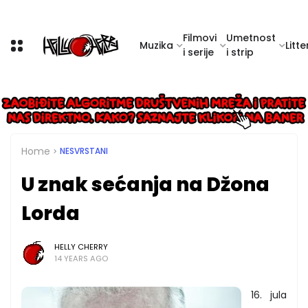
Filmovi
Umetnost
Muzika
Litte
i serije
i strip
Home
NESVRSTANI
U znak sećanja na Džona
Lorda
HELLY CHERRY
14 YEARS AGO
16. jula