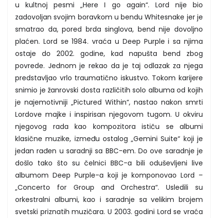
u kultnoj pesmi „Here I go again“. Lord nije bio
zadovoljan svojim boravkom u bendu Whitesnake jer je
smatrao da, pored brda singlova, bend nije dovoljno
plaćen. Lord se 1984. vraća u Deep Purple i sa njima
ostaje do 2002. godine, kad napušta bend zbog
povrede. Jednom je rekao da je taj odlazak za njega
predstavljao vrlo traumatično iskustvo. Tokom karijere
snimio je žanrovski dosta različitih solo albuma od kojih
je najemotivniji „Pictured Within“, nastao nakon smrti
Lordove majke i inspirisan njegovom tugom. U okviru
njegovog rada kao kompozitora ističu se albumi
klasične muzike, između ostalog „Gemini Suite“ koji je
jedan rađen u saradnji sa BBC-em. Do ove saradnje je
došlo tako što su čelnici BBC-a bili oduševljeni live
albumom Deep Purple-a koji je komponovao Lord –
„Concerto for Group and Orchestra“. Usledili su
orkestralni albumi, kao i saradnje sa velikim brojem
svetski priznatih muzičara. U 2003. godini Lord se vraća