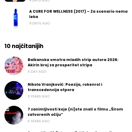
4 DAYS AGO
A CURE FOR WELLNESS (2017) – Za scenario nema
leka
9 DAYS AGO
10 najčitanijih
Balkanska smotra mladih strip autora 2026:
Akirin broj za prosperitet stripa
A DAY AGO
Nikola Vranjković: Poezija, rokenrol i
transcedencija otpora
3 YEARS AGO
7 zanimljivosti koje (ni)ste znali o filmu „Širom
zatvorenih očiju“
5 YEARS AGO