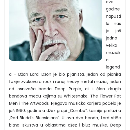
ove
godine
napusti
la nas
je još
jedna
velika
muzičk
a
legend
a – Džon Lord. Džon je bio pijanista, jedan od pionira
fuzije zvukova u rock i ranoj heavy metal muzici, jedan
od osnivača benda Deep Purple, ali i član drugih
bendova među kojima su Whitesnake, The Flower Pot
Men i The Artwoods. Njegova muzička karijera počela je
još 1960. godine u džez grupi „Combo“, kasnije prelazi u
„Red Bludd's Bluesicians“. U ova dva benda, Lord stiče
bitna iskustva u oblastima džez i bluz muzike. Deep