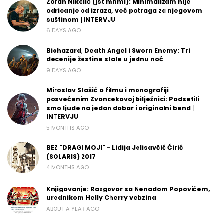
Zoran Nikolić (jst mnml): Minimalizam nije
odricanje od izraza, već potraga za njegovom
suštinom | INTERVJU
6 DAYS AGO
Biohazard, Death Angel i Sworn Enemy: Tri
decenije žestine stale u jednu noć
9 DAYS AGO
Miroslav Stašić o filmu i monografiji
posvećenim Zvoncekovoj bilježnici: Podsetili
smo ljude na jedan dobar i originalni bend |
INTERVJU
5 MONTHS AGO
BEZ "DRAGI MOJI" - Lidija Jelisavčić Ćirić
(SOLARIS) 2017
4 MONTHS AGO
Knjigovanje: Razgovor sa Nenadom Popovićem,
urednikom Helly Cherry vebzina
ABOUT A YEAR AGO