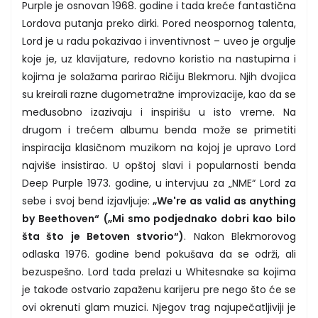
Purple je osnovan 1968. godine i tada kreće fantastična
Lordova putanja preko dirki. Pored neospornog talenta,
Lord je u radu pokazivao i inventivnost – uveo je orgulje
koje je, uz klavijature, redovno koristio na nastupima i
kojima je solažama parirao Ričiju Blekmoru. Njih dvojica
su kreirali razne dugometražne improvizacije, kao da se
međusobno izazivaju i inspirišu u isto vreme. Na
drugom i trećem albumu benda može se primetiti
inspiracija klasičnom muzikom na kojoj je upravo Lord
najviše insistirao. U opštoj slavi i popularnosti benda
Deep Purple 1973. godine, u intervjuu za „NME“ Lord za
sebe i svoj bend izjavljuje:
„We're as valid as anything
by Beethoven“
(„Mi smo podjednako dobri kao bilo
šta što je Betoven stvorio“)
. Nakon Blekmorovog
odlaska 1976. godine bend pokušava da se održi, ali
bezuspešno. Lord tada prelazi u Whitesnake sa kojima
je takođe ostvario zapaženu karijeru pre nego što će se
ovi okrenuti glam muzici. Njegov trag najupečatljiviji je