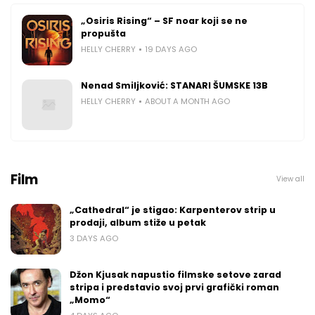
„Osiris Rising“ – SF noar koji se ne
propušta
HELLY CHERRY
19 DAYS AGO
Nenad Smiljković: STANARI ŠUMSKE 13B
HELLY CHERRY
ABOUT A MONTH AGO
Film
View all
„Cathedral“ je stigao: Karpenterov strip u
prodaji, album stiže u petak
3 DAYS AGO
Džon Kjusak napustio filmske setove zarad
stripa i predstavio svoj prvi grafički roman
„Momo“