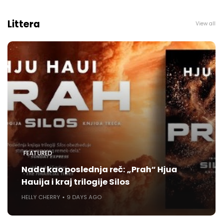
Littera
View all
FEATURED
Nada kao poslednja reč: „Prah“ Hjua
Hauija i kraj trilogije Silos
HELLY CHERRY
9 DAYS AGO