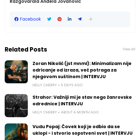
Razgovarala Anđela Jovanović
Facebook
Related Posts
View all
Zoran Nikolić (jst mnml): Minimalizam nije
odricanje od izraza, već potraga za
njegovom suštinom | INTERVJU
HELLY CHERRY
5 DAYS AGO
Strahor: Važniji mi je stav nego žanrovske
odrednice | INTERVJU
HELLY CHERRY
ABOUT A MONTH AGO
Vudu Popaj: Čovek koji je odbio da se
uklopi - i stvorio sopstveni svet | INTERVJU