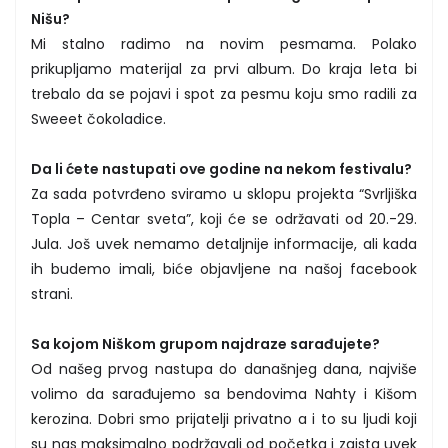
Nišu?
Mi stalno radimo na novim pesmama. Polako
prikupljamo materijal za prvi album. Do kraja leta bi
trebalo da se pojavi i spot za pesmu koju smo radili za
Sweeet čokoladice.
Da li ćete nastupati ove godine na nekom festivalu?
Za sada potvrđeno sviramo u sklopu projekta “Svrljiška
Topla – Centar sveta”, koji će se održavati od 20.-29.
Jula. Još uvek nemamo detaljnije informacije, ali kada
ih budemo imali, biće objavljene na našoj facebook
strani.
Sa kojom Niškom grupom najdraze sarađujete?
Od našeg prvog nastupa do današnjeg dana, najviše
volimo da sarađujemo sa bendovima Nahty i Kišom
kerozina. Dobri smo prijatelji privatno a i to su ljudi koji
su nas maksimalno podržavali od početka i zaista uvek