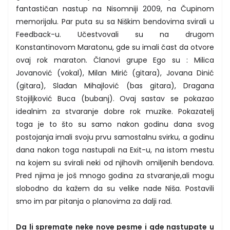
fantastičan nastup na Nisomniji 2009, na Čupinom
memorijalu. Par puta su sa Niškim bendovima svirali u
Feedback-u. Učestvovali su na drugom
Konstantinovom Maratonu, gde su imali čast da otvore
ovaj rok maraton. Članovi grupe Ego su : Milica
Jovanović (vokal), Milan Mirić (gitara), Jovana Dinić
(gitara), Slađan Mihajlović (bas gitara), Dragana
Stojiljković Buca (bubanj). Ovaj sastav se pokazao
idealnim za stvaranje dobre rok muzike. Pokazatelj
toga je to što su samo nakon godinu dana svog
postojanja imali svoju prvu samostalnu svirku, a godinu
dana nakon toga nastupali na Exit-u, na istom mestu
na kojem su svirali neki od njihovih omiljenih bendova.
Pred njima je još mnogo godina za stvaranje,ali mogu
slobodno da kažem da su velike nade Niša. Postavili
smo im par pitanja o planovima za dalji rad.
Da li spremate neke nove pesme i gde nastupate u