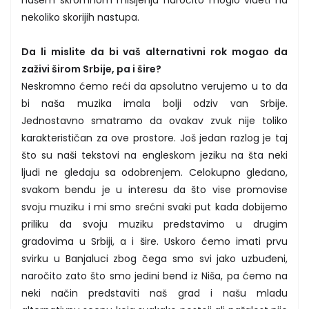
nekoliko skorijih nastupa.
Da li mislite da bi vaš alternativni rok mogao da
zaživi širom Srbije, pa i šire?
Neskromno ćemo reći da apsolutno verujemo u to da
bi naša muzika imala bolji odziv van Srbije.
Jednostavno smatramo da ovakav zvuk nije toliko
karakterističan za ove prostore. Još jedan razlog je taj
što su naši tekstovi na engleskom jeziku na šta neki
ljudi ne gledaju sa odobrenjem. Celokupno gledano,
svakom bendu je u interesu da što vise promovise
svoju muziku i mi smo srećni svaki put kada dobijemo
priliku da svoju muziku predstavimo u drugim
gradovima u Srbiji, a i šire. Uskoro ćemo imati prvu
svirku u Banjaluci zbog čega smo svi jako uzbuđeni,
naročito zato što smo jedini bend iz Niša, pa ćemo na
neki način predstaviti naš grad i našu mladu