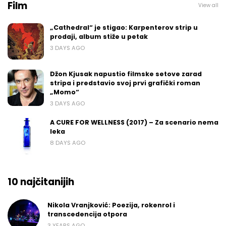
Film
View all
„Cathedral“ je stigao: Karpenterov strip u
prodaji, album stiže u petak
3 DAYS AGO
Džon Kjusak napustio filmske setove zarad
stripa i predstavio svoj prvi grafički roman
„Momo“
3 DAYS AGO
A CURE FOR WELLNESS (2017) – Za scenario nema
leka
8 DAYS AGO
10 najčitanijih
Nikola Vranjković: Poezija, rokenrol i
transcedencija otpora
3 YEARS AGO