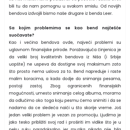
bili tu da nam pomognu u svakom smislu. Od novijih
bendova izdvojili bismo naše drugare iz benda Leer.
Sa kojim problemima se kao bend najčešće
suočavate?
Kao i većina bendova ovde, najveći problemi su
uglavnom finansijske prirode. Poražavajuća činjenica je
da veliki broj kvalitetnih bendova iz Niša (i Srbije
uopšte) ne uspeva da dostigne svoj maksimum zato
što prosto nema uslova za to. Bend napreduje i raste
malim koracima, a kada dodje do snimanja pesama,
postoji zastoj. Zbog ogranicenih finansijskih
mogućnosti, umesto snimanja celog albuma, moramo
da odlučimo oko toga koju pesmu ćemo snimiti i da se
nadamo da ce sledeća naići u što skorije vreme. Još
jedan veliki problem je vezan za promociju. Ljudima je
jako tesko približiti svoj rad i proširiti im vidike što je u
neku ruku paradoksalno jer muzika nikada nije bila