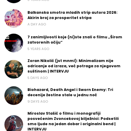
Balkanska smotra mladih strip autora 2026:
Akirin broj za prosperitet stripa
A DAY AGO
7 zanimljivosti koje (ni)ste znali o filmu „Širom
zatvorenih očiju“
5 YEARS AGO
Zoran Nikolić (jst mnml): Minimalizam nije
odricanje od izraza, već potraga za njegovom
suštinom | INTERVJU
5 DAYS AGO
Biohazard, Death Angel i Sworn Enemy: Tri
decenije žestine stale u jednu noć
9 DAYS AGO
Miroslav Stašić o filmu i monografiji
posvećenim Zvoncekovoj bilježnici: Podsetili
smo ljude na jedan dobar i originalni bend |
INTERVJU