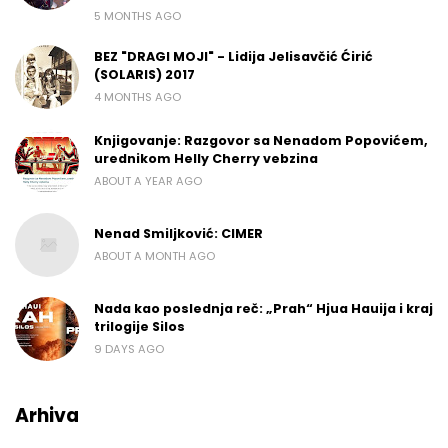
5 MONTHS AGO
BEZ "DRAGI MOJI" - Lidija Jelisavčić Ćirić
(SOLARIS) 2017
4 MONTHS AGO
Knjigovanje: Razgovor sa Nenadom Popovićem,
urednikom Helly Cherry vebzina
ABOUT A YEAR AGO
Nenad Smiljković: CIMER
ABOUT A MONTH AGO
Nada kao poslednja reč: „Prah“ Hjua Hauija i kraj
trilogije Silos
9 DAYS AGO
Arhiva