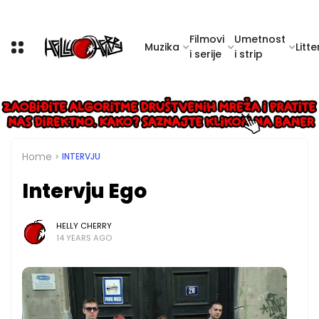
Filmovi
Umetnost
Muzika
Litte
i serije
i strip
Home
INTERVJU
Intervju Ego
HELLY CHERRY
14 YEARS AGO