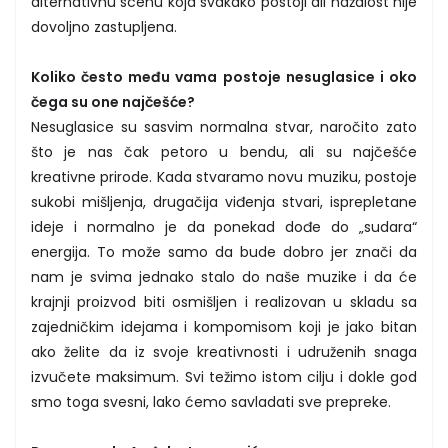
alternativnu scenu koja svakako postoji ali nažalost nije
dovoljno zastupljena.
Koliko često među vama postoje nesuglasice i oko
čega su one najčešće?
Nesuglasice su sasvim normalna stvar, naročito zato
što je nas čak petoro u bendu, ali su najčešće
kreativne prirode. Kada stvaramo novu muziku, postoje
sukobi mišljenja, drugačija viđenja stvari, isprepletane
ideje i normalno je da ponekad dođe do „sudara“
energija. To može samo da bude dobro jer znači da
nam je svima jednako stalo do naše muzike i da će
krajnji proizvod biti osmišljen i realizovan u skladu sa
zajedničkim idejama i kompomisom koji je jako bitan
ako želite da iz svoje kreativnosti i udruženih snaga
izvučete maksimum. Svi težimo istom cilju i dokle god
smo toga svesni, lako ćemo savladati sve prepreke.