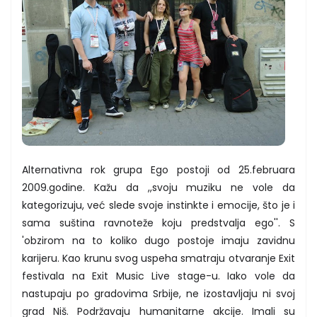
Alternativna rok grupa Ego postoji od 25.februara
2009.godine. Kažu da ,,svoju muziku ne vole da
kategorizuju, već slede svoje instinkte i emocije, što je i
sama suština ravnoteže koju predstvalja ego''. S
'obzirom na to koliko dugo postoje imaju zavidnu
karijeru. Kao krunu svog uspeha smatraju otvaranje Exit
festivala na Exit Music Live stage-u. Iako vole da
nastupaju po gradovima Srbije, ne izostavljaju ni svoj
grad Niš. Podržavaju humanitarne akcije. Imali su