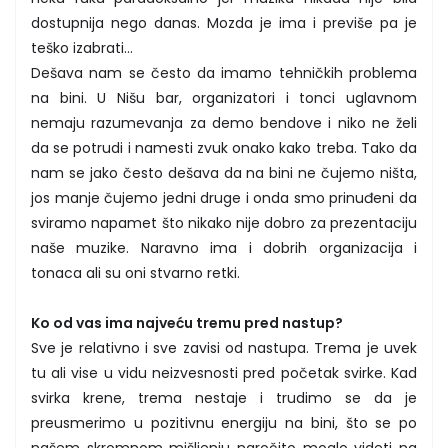
dostupnija nego danas. Mozda je ima i previše pa je
teško izabrati...
Dešava nam se često da imamo tehničkih problema
na bini. U Nišu bar, organizatori i tonci uglavnom
nemaju razumevanja za demo bendove i niko ne želi
da se potrudi i namesti zvuk onako kako treba. Tako da
nam se jako često dešava da na bini ne čujemo ništa,
jos manje čujemo jedni druge i onda smo prinuđeni da
sviramo napamet što nikako nije dobro za prezentaciju
naše muzike. Naravno ima i dobrih organizacija i
tonaca ali su oni stvarno retki.
Ko od vas ima najveću tremu pred nastup?
Sve je relativno i sve zavisi od nastupa. Trema je uvek
tu ali vise u vidu neizvesnosti pred početak svirke. Kad
svirka krene, trema nestaje i trudimo se da je
preusmerimo u pozitivnu energiju na bini, što se po
našem skromnom mišljenju naročito moglo videti na