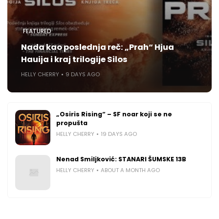
FEATURED
Nada kao poslednja reč: „Prah“ Hjua
Hauija i kraj trilogije Silos
HELLY CHERRY
9 DAYS AGO
„Osiris Rising“ – SF noar koji se ne
propušta
HELLY CHERRY
19 DAYS AGO
Nenad Smiljković: STANARI ŠUMSKE 13B
HELLY CHERRY
ABOUT A MONTH AGO