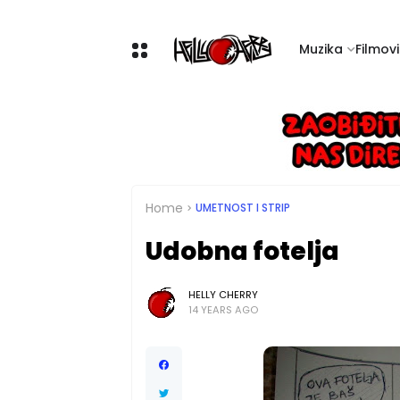
Muzika
Filmovi 
Home
UMETNOST I STRIP
Udobna fotelja
HELLY CHERRY
14 YEARS AGO