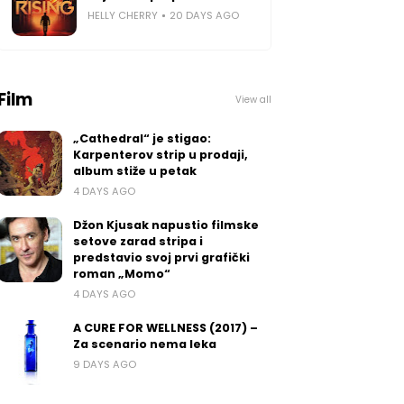
HELLY CHERRY
20 DAYS AGO
Film
View all
„Cathedral“ je stigao:
Karpenterov strip u prodaji,
album stiže u petak
4 DAYS AGO
Džon Kjusak napustio filmske
setove zarad stripa i
predstavio svoj prvi grafički
roman „Momo“
4 DAYS AGO
A CURE FOR WELLNESS (2017) –
Za scenario nema leka
9 DAYS AGO