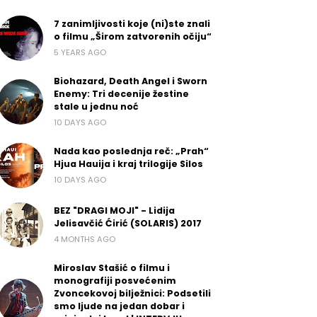
7 zanimljivosti koje (ni)ste znali
o filmu „Širom zatvorenih očiju“
5 YEARS AGO
Biohazard, Death Angel i Sworn
Enemy: Tri decenije žestine
stale u jednu noć
10 DAYS AGO
Nada kao poslednja reč: „Prah“
Hjua Hauija i kraj trilogije Silos
10 DAYS AGO
BEZ "DRAGI MOJI" - Lidija
Jelisavčić Ćirić (SOLARIS) 2017
4 MONTHS AGO
Miroslav Stašić o filmu i
monografiji posvećenim
Zvoncekovoj bilježnici: Podsetili
smo ljude na jedan dobar i