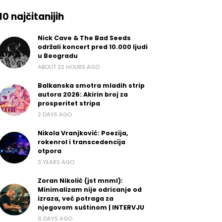
10 najčitanijih
Nick Cave & The Bad Seeds
održali koncert pred 10.000 ljudi
u Beogradu
ABOUT 22 HOURS AGO
Balkanska smotra mladih strip
autora 2026: Akirin broj za
prosperitet stripa
2 DAYS AGO
Nikola Vranjković: Poezija,
rokenrol i transcedencija
otpora
3 YEARS AGO
Zoran Nikolić (jst mnml):
Minimalizam nije odricanje od
izraza, već potraga za
njegovom suštinom | INTERVJU
6 DAYS AGO