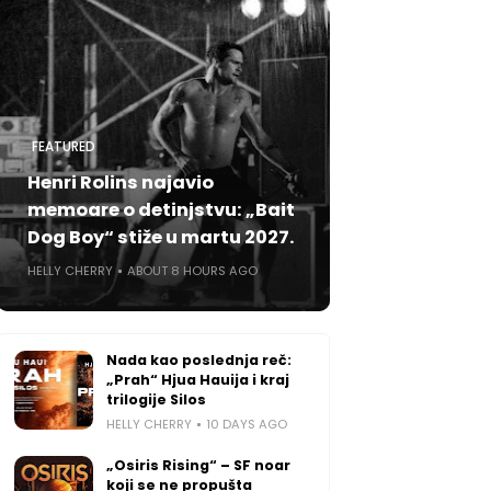
FEATURED
Henri Rolins najavio
memoare o detinjstvu: „Bait
Dog Boy“ stiže u martu 2027.
HELLY CHERRY
ABOUT 8 HOURS AGO
Nada kao poslednja reč:
„Prah“ Hjua Hauija i kraj
trilogije Silos
HELLY CHERRY
10 DAYS AGO
„Osiris Rising“ – SF noar
koji se ne propušta