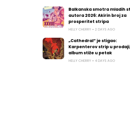
Balkanska smotra mladih st
autora 2026: Akirin broj za
prosperitet stripa
HELLY CHERRY
2 DAYS AGO
„Cathedral“ je stigao:
Karpenterov strip u prodaji
album stiže u petak
HELLY CHERRY
4 DAYS AGO