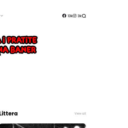
13k
3k
Littera
View all