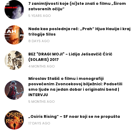
7 zanimljivosti koje (ni)ste znali o filmu „Širom
zatvorenih očiju“
5 YEARS AGO
Nada kao poslednja reč: „Prah“ Hjua Hauija i kraj
trilogije Silos
8 DAYS AGO
BEZ "DRAGI MOJI" - Lidija Jelisavčić Ćirić
(SOLARIS) 2017
4 MONTHS AGO
Miroslav Stašić o filmu i monografiji
posvećenim Zvoncekovoj bilježnici: Podsetili
smo ljude na jedan dobar i originalni bend |
INTERVJU
5 MONTHS AGO
„Osiris Rising“ – SF noar koji se ne propušta
17 DAYS AGO