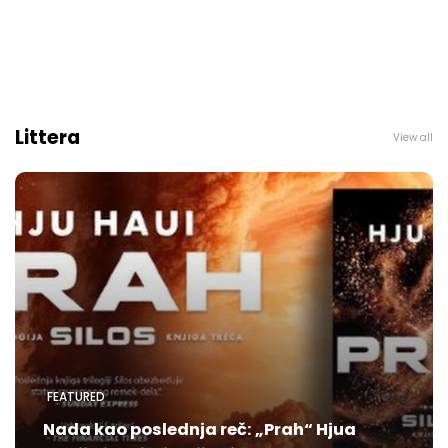
Littera
View all
FEATURED
Nada kao poslednja reč: „Prah“ Hjua