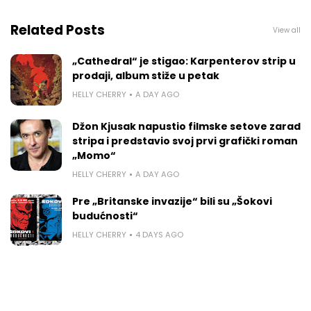
Related Posts
View all
„Cathedral“ je stigao: Karpenterov strip u
prodaji, album stiže u petak
HELLY CHERRY
A DAY AGO
Džon Kjusak napustio filmske setove zarad
stripa i predstavio svoj prvi grafički roman
„Momo“
HELLY CHERRY
A DAY AGO
Pre „Britanske invazije“ bili su „Šokovi
budućnosti“
HELLY CHERRY
4 DAYS AGO