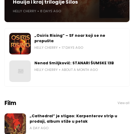
Hauija i kraj trilogije Silos
HELLY CHERRY
8 DAYS AGO
„Osiris Rising“ – SF noar koji se ne
propušta
HELLY CHERRY
17 DAYS AGO
Nenad Smiljković: STANARI ŠUMSKE 13B
HELLY CHERRY
ABOUT A MONTH AGO
Film
View all
„Cathedral“ je stigao: Karpenterov strip u
prodaji, album stiže u petak
A DAY AGO