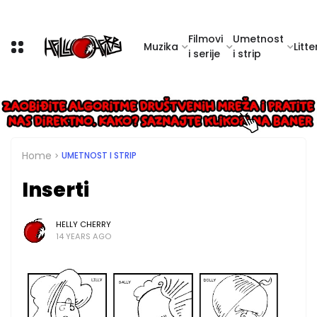
Filmovi
Umetnost
Muzika
Litte
i serije
i strip
Home
UMETNOST I STRIP
Inserti
HELLY CHERRY
14 YEARS AGO