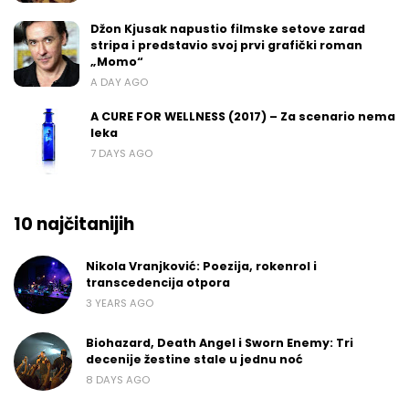
Džon Kjusak napustio filmske setove zarad
stripa i predstavio svoj prvi grafički roman
„Momo“
A DAY AGO
A CURE FOR WELLNESS (2017) – Za scenario nema
leka
7 DAYS AGO
10 najčitanijih
Nikola Vranjković: Poezija, rokenrol i
transcedencija otpora
3 YEARS AGO
Biohazard, Death Angel i Sworn Enemy: Tri
decenije žestine stale u jednu noć
8 DAYS AGO