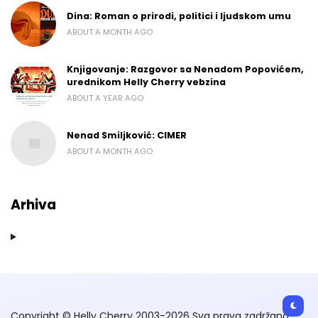
Dina: Roman o prirodi, politici i ljudskom umu
ABOUT A MONTH AGO
Knjigovanje: Razgovor sa Nenadom Popovićem,
urednikom Helly Cherry vebzina
ABOUT A YEAR AGO
Nenad Smiljković: CIMER
ABOUT A MONTH AGO
Arhiva
Copyright © Helly Cherry 2003-2026 Sva prava zadržana.