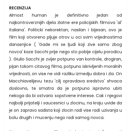
RECENZIJA
Almost human je definitivno jedan od
najkontroverznijih djela zlatne ere policijskih filmova 'al'
italiana'. Politicki nekorektan, nasilan i bijesan, ovo je
film koji otvoreno pljuje otrov u oci svim vrijednostima
danasnjice ( 'Gade mi se ljudi koji zive samo zbog
novca' kaze Sacchi prije nego sto pobije cijelu porodicu
). Giulio Sacchi je zvijer potpuno van kontrole, drogiran,
pijan tokom citavog filma, potpuno iskrivljenih moralnih
vrijednosti, on vise ne vidi razliku izmedju dobra i zla. On
Macchiavelijevu tezu 'cilj opravdava sredstvo' shvaca
doslovno, te smatra da je potpuno ispravno ubiti
nekoga da bi ostvario sopstvene interese. Cak i njegovi
najbolji prijatelji i saucesnici u zlocinu, na kraju uvide da
je on zapravo sadista koji zlocin radi vise radi uzivanja u
bolu drugih i mucenju nego radi samog novca.