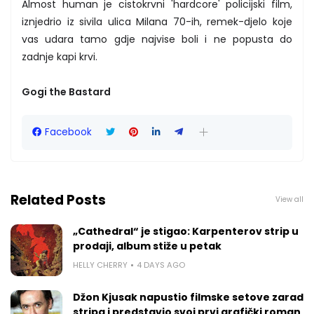
Almost human je cistokrvni 'hardcore' policijski film,
iznjedrio iz sivila ulica Milana 70-ih, remek-djelo koje
vas udara tamo gdje najvise boli i ne popusta do
zadnje kapi krvi.
Gogi the Bastard
Facebook
Related Posts
View all
„Cathedral“ je stigao: Karpenterov strip u
prodaji, album stiže u petak
HELLY CHERRY
4 DAYS AGO
Džon Kjusak napustio filmske setove zarad
stripa i predstavio svoj prvi grafički roman