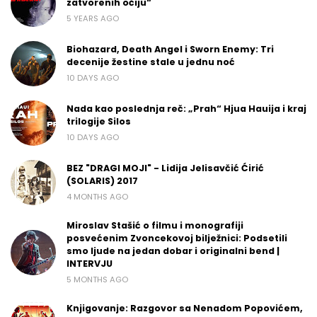
zatvorenih očiju“
5 YEARS AGO
Biohazard, Death Angel i Sworn Enemy: Tri
decenije žestine stale u jednu noć
10 DAYS AGO
Nada kao poslednja reč: „Prah“ Hjua Hauija i kraj
trilogije Silos
10 DAYS AGO
BEZ "DRAGI MOJI" - Lidija Jelisavčić Ćirić
(SOLARIS) 2017
4 MONTHS AGO
Miroslav Stašić o filmu i monografiji
posvećenim Zvoncekovoj bilježnici: Podsetili
smo ljude na jedan dobar i originalni bend |
INTERVJU
5 MONTHS AGO
Knjigovanje: Razgovor sa Nenadom Popovićem,