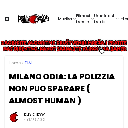
Filmovi
Umetnost
Muzika
Litte
i serije
i strip
Home
FILM
MILANO ODIA: LA POLIZZIA
NON PUO SPARARE (
ALMOST HUMAN )
HELLY CHERRY
14 YEARS AGO