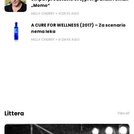
„Momo“
HELLY CHERRY
4 DAYS AGO
A CURE FOR WELLNESS (2017) – Za scenario
nema leka
HELLY CHERRY
9 DAYS AGO
Littera
View all