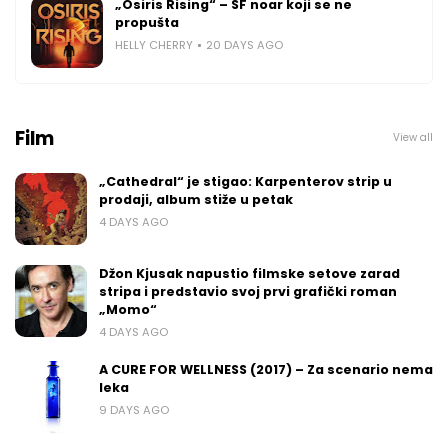
„Osiris Rising“ – SF noar koji se ne
propušta
HELLY CHERRY
20 DAYS AGO
Film
View all
„Cathedral“ je stigao: Karpenterov strip u
prodaji, album stiže u petak
4 DAYS AGO
Džon Kjusak napustio filmske setove zarad
stripa i predstavio svoj prvi grafički roman
„Momo“
4 DAYS AGO
A CURE FOR WELLNESS (2017) – Za scenario nema
leka
9 DAYS AGO