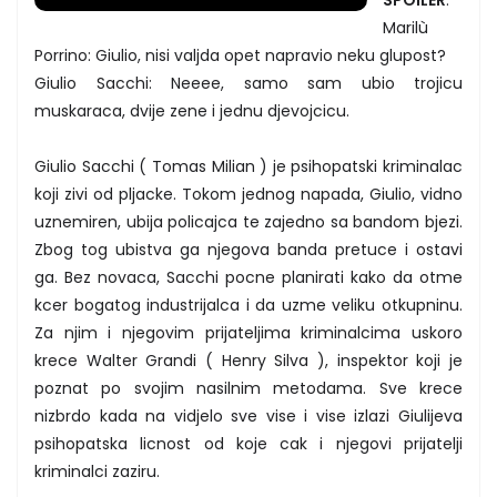
Marilù
Porrino: Giulio, nisi valjda opet napravio neku glupost?
Giulio Sacchi: Neeee, samo sam ubio trojicu
muskaraca, dvije zene i jednu djevojcicu.
Giulio Sacchi ( Tomas Milian ) je psihopatski kriminalac
koji zivi od pljacke. Tokom jednog napada, Giulio, vidno
uznemiren, ubija policajca te zajedno sa bandom bjezi.
Zbog tog ubistva ga njegova banda pretuce i ostavi
ga. Bez novaca, Sacchi pocne planirati kako da otme
kcer bogatog industrijalca i da uzme veliku otkupninu.
Za njim i njegovim prijateljima kriminalcima uskoro
krece Walter Grandi ( Henry Silva ), inspektor koji je
poznat po svojim nasilnim metodama. Sve krece
nizbrdo kada na vidjelo sve vise i vise izlazi Giulijeva
psihopatska licnost od koje cak i njegovi prijatelji
kriminalci zaziru.