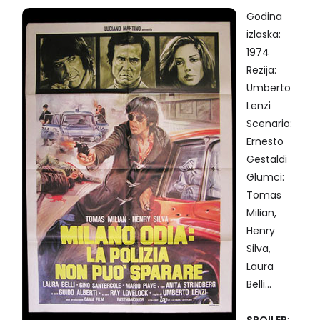
Godina
izlaska:
1974
Rezija:
Umberto
Lenzi
Scenario:
Ernesto
Gestaldi
Glumci:
Tomas
Milian,
Henry
Silva,
Laura
Belli...
SPOILER
: