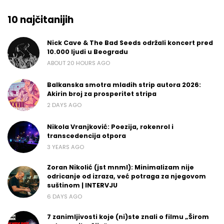
10 najčitanijih
Nick Cave & The Bad Seeds održali koncert pred
10.000 ljudi u Beogradu
ABOUT 20 HOURS AGO
Balkanska smotra mladih strip autora 2026:
Akirin broj za prosperitet stripa
2 DAYS AGO
Nikola Vranjković: Poezija, rokenrol i
transcedencija otpora
3 YEARS AGO
Zoran Nikolić (jst mnml): Minimalizam nije
odricanje od izraza, već potraga za njegovom
suštinom | INTERVJU
6 DAYS AGO
7 zanimljivosti koje (ni)ste znali o filmu „Širom