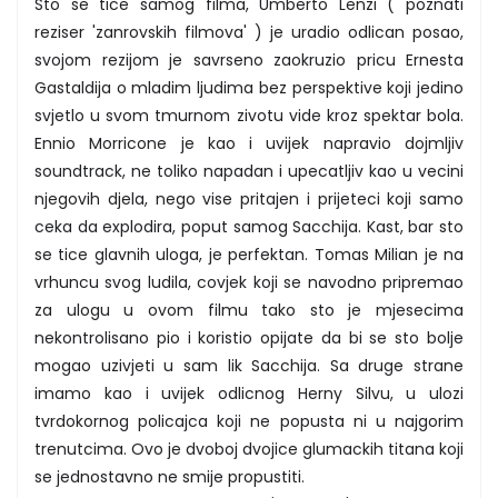
Sto se tice samog filma, Umberto Lenzi ( poznati
reziser 'zanrovskih filmova' ) je uradio odlican posao,
svojom rezijom je savrseno zaokruzio pricu Ernesta
Gastaldija o mladim ljudima bez perspektive koji jedino
svjetlo u svom tmurnom zivotu vide kroz spektar bola.
Ennio Morricone je kao i uvijek napravio dojmljiv
soundtrack, ne toliko napadan i upecatljiv kao u vecini
njegovih djela, nego vise pritajen i prijeteci koji samo
ceka da explodira, poput samog Sacchija. Kast, bar sto
se tice glavnih uloga, je perfektan. Tomas Milian je na
vrhuncu svog ludila, covjek koji se navodno pripremao
za ulogu u ovom filmu tako sto je mjesecima
nekontrolisano pio i koristio opijate da bi se sto bolje
mogao uzivjeti u sam lik Sacchija. Sa druge strane
imamo kao i uvijek odlicnog Herny Silvu, u ulozi
tvrdokornog policajca koji ne popusta ni u najgorim
trenutcima. Ovo je dvoboj dvojice glumackih titana koji
se jednostavno ne smije propustiti.