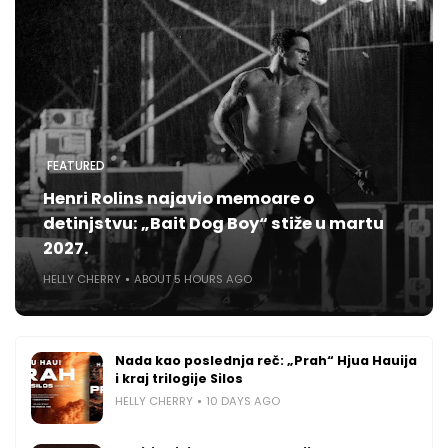
FEATURED
Henri Rolins najavio memoare o
detinjstvu: „Bait Dog Boy“ stiže u martu
2027.
HELLY CHERRY
ABOUT 5 HOURS AGO
Nada kao poslednja reč: „Prah“ Hjua Hauija
i kraj trilogije Silos
HELLY CHERRY
10 DAYS AGO