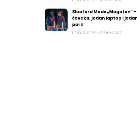
Sleaford Mods „Megaton" -
čoveka, jedan laptop i jedan
park
HELLY CHERRY
12 DAYS AGO