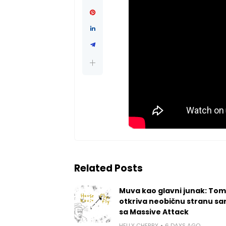
Related Posts
Muva kao glavni junak: Tom
otkriva neobičnu stranu sa
sa Massive Attack
HELLY CHERRY
6 DAYS AGO