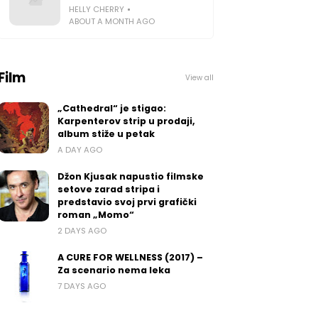
HELLY CHERRY
ABOUT A MONTH AGO
Film
View all
„Cathedral“ je stigao:
Karpenterov strip u prodaji,
album stiže u petak
A DAY AGO
Džon Kjusak napustio filmske
setove zarad stripa i
predstavio svoj prvi grafički
roman „Momo“
2 DAYS AGO
A CURE FOR WELLNESS (2017) –
Za scenario nema leka
7 DAYS AGO