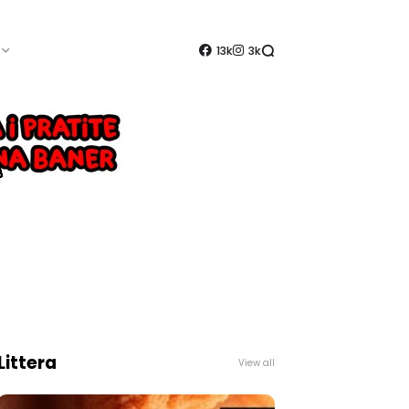
13k
3k
Littera
View all