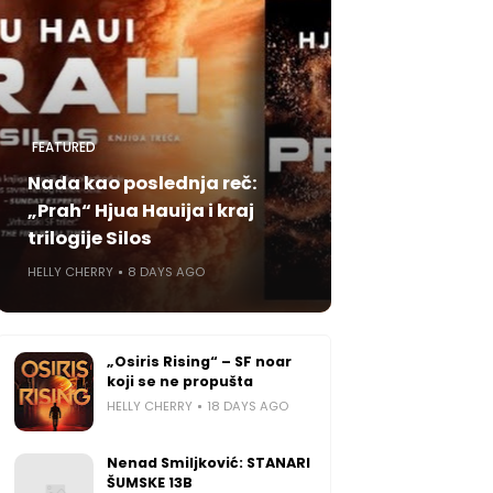
FEATURED
Nada kao poslednja reč:
„Prah“ Hjua Hauija i kraj
trilogije Silos
HELLY CHERRY
8 DAYS AGO
„Osiris Rising“ – SF noar
koji se ne propušta
HELLY CHERRY
18 DAYS AGO
Nenad Smiljković: STANARI
ŠUMSKE 13B