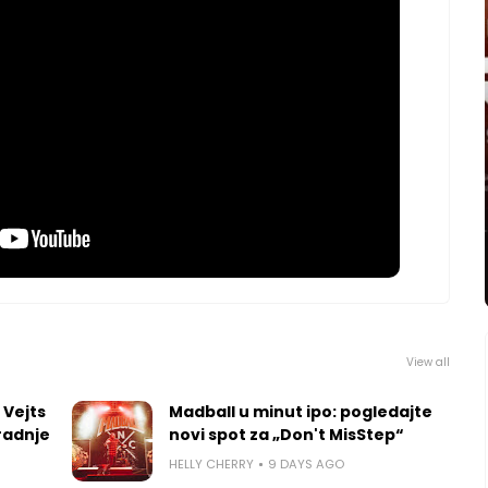
View all
 Vejts
Madball u minut ipo: pogledajte
radnje
novi spot za „Don't MisStep“
HELLY CHERRY
9 DAYS AGO