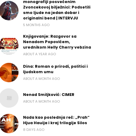
monografiji posvećenim
Zvoncekovoj bilježnici: Podsetili
smo ljude na jedan dobar i
originalni bend | INTERVJU
5 MONTHS AGO
Knjigovanje: Razgovor sa
Nenadom Popovićem,
urednikom Helly Cherry vebzina
ABOUT A YEAR AGO
Dina: Roman o prirodi, politici i
ljudskom umu
ABOUT A MONTH AGO
Nenad Smiljković: CIMER
ABOUT A MONTH AGO
Nada kao poslednja reč: „Prah“
Hjua Hauija i kraj trilogije Silos
8 DAYS AGO