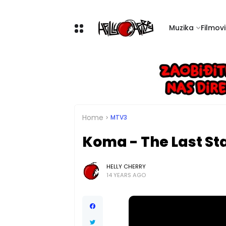
Muzika
Filmovi 
Home
MTV3
Koma - The Last St
HELLY CHERRY
14 YEARS AGO