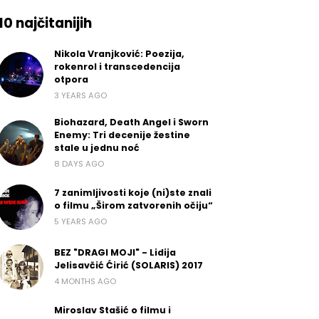
10 najčitanijih
Nikola Vranjković: Poezija,
rokenrol i transcedencija
otpora
3 YEARS AGO
Biohazard, Death Angel i Sworn
Enemy: Tri decenije žestine
stale u jednu noć
8 DAYS AGO
7 zanimljivosti koje (ni)ste znali
o filmu „Širom zatvorenih očiju“
5 YEARS AGO
BEZ "DRAGI MOJI" - Lidija
Jelisavčić Ćirić (SOLARIS) 2017
4 MONTHS AGO
Miroslav Stašić o filmu i