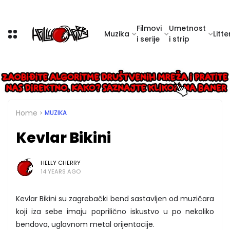
Filmovi
Umetnost
Muzika
Litte
i serije
i strip
Home
MUZIKA
Kevlar Bikini
HELLY CHERRY
14 YEARS AGO
Kevlar Bikini su zagrebački bend sastavljen od muzičara
koji iza sebe imaju poprilično iskustvo u po nekoliko
bendova, uglavnom metal orijentacije.