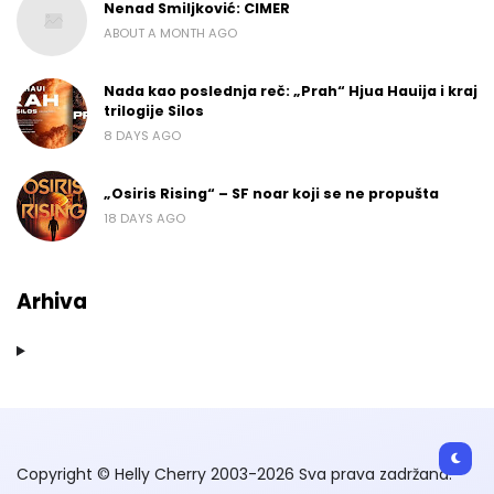
Nenad Smiljković: CIMER
ABOUT A MONTH AGO
Nada kao poslednja reč: „Prah“ Hjua Hauija i kraj
trilogije Silos
8 DAYS AGO
„Osiris Rising“ – SF noar koji se ne propušta
18 DAYS AGO
Arhiva
Copyright © Helly Cherry 2003-2026 Sva prava zadržana.