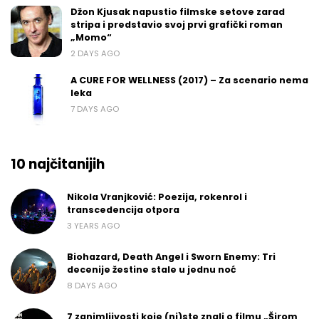
Džon Kjusak napustio filmske setove zarad
stripa i predstavio svoj prvi grafički roman
„Momo“
2 DAYS AGO
A CURE FOR WELLNESS (2017) – Za scenario nema
leka
7 DAYS AGO
10 najčitanijih
Nikola Vranjković: Poezija, rokenrol i
transcedencija otpora
3 YEARS AGO
Biohazard, Death Angel i Sworn Enemy: Tri
decenije žestine stale u jednu noć
8 DAYS AGO
7 zanimljivosti koje (ni)ste znali o filmu „Širom