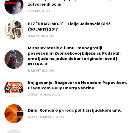
zatvorenih očiju“
5 YEARS AGO
BEZ "DRAGI MOJI" - Lidija Jelisavčić Ćirić
(SOLARIS) 2017
4 MONTHS AGO
Miroslav Stašić o filmu i monografiji
posvećenim Zvoncekovoj bilježnici: Podsetili
smo ljude na jedan dobar i originalni bend |
INTERVJU
5 MONTHS AGO
Knjigovanje: Razgovor sa Nenadom Popovićem,
urednikom Helly Cherry vebzina
ABOUT A YEAR AGO
Dina: Roman o prirodi, politici i ljudskom umu
ABOUT A MONTH AGO