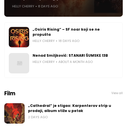
HELLY CHERRY
8 DAYS AGO
„Osiris Rising“ – SF noar koji se ne
propušta
HELLY CHERRY
18 DAYS AGO
Nenad Smiljković: STANARI ŠUMSKE 13B
HELLY CHERRY
ABOUT A MONTH AGO
Film
View all
„Cathedral“ je stigao: Karpenterov strip u
prodaji, album stiže u petak
2 DAYS AGO