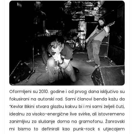
Oformljeni su 2010. godine i od prvog dana isključivo su
fokusirani na autorski rad. Sami članovi benda kažu da
“Kevlar Bikini stvara glazbu kakvu bi i mi sami željeli čuti,
idealnu za visoko-energične live svirke, ali istovremeno
zanimljivu za slušanje doma na gramofonu. Žanrovski
mi bismo to definirali kao punk-rock s utjecajem