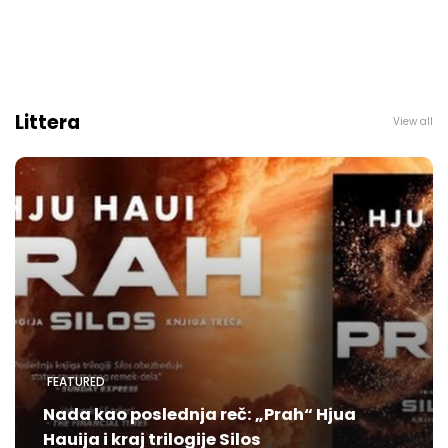
Littera
View all
FEATURED
Nada kao poslednja reč: „Prah“ Hjua
Hauija i kraj trilogije Silos