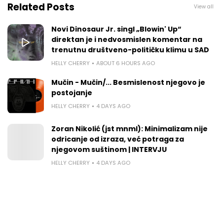
Related Posts
View all
Novi Dinosaur Jr. singl „Blowin' Up“
direktan je i nedvosmislen komentar na
trenutnu društveno-političku klimu u SAD
HELLY CHERRY
ABOUT 6 HOURS AGO
Mučin - Mučin/... Besmislenost njegovo je
postojanje
HELLY CHERRY
4 DAYS AGO
Zoran Nikolić (jst mnml): Minimalizam nije
odricanje od izraza, već potraga za
njegovom suštinom | INTERVJU
HELLY CHERRY
4 DAYS AGO