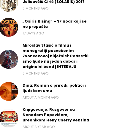
Jelisavčić Ćirić (SOLARIS) 2017
3 MONTHS AGO
„Osiris Rising“ – SF noar koji se
ne propušta
17 DAYS AGO
Miroslav Stašić o filmu i
monografiji posvećenim
Zvoncekovoj bilježnici: Podsetili
smo ljude na jedan dobar i
originalni bend | INTERVJU
5 MONTHS AGO
Dina: Roman o prirodi, politici i
ljudskom umu
ABOUT A MONTH AGO
Knjigovanje: Razgovor sa
Nenadom Popovićem,
urednikom Helly Cherry vebzina
ABOUT A YEAR AGO