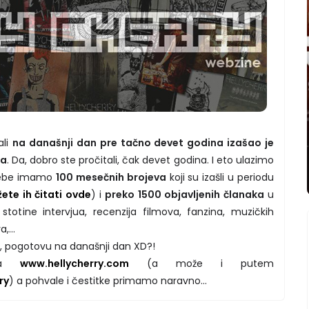
ali
na današnji dan pre tačno devet godina izašao je
-a
. Da, dobro ste pročitali, čak devet godina. I eto ulazimo
 sebe imamo
100 mesečnih brojeva
koji su izašli u periodu
žete ih čitati ovde
) i
preko 1500 objavljenih članaka
u
totine intervjua, recenzija filmova, fanzina, muzičkih
,...
e, pogotovu na današnji dan XD?!
 na
www.hellycherry.com
(a može i putem
ry
) a pohvale i čestitke primamo naravno...