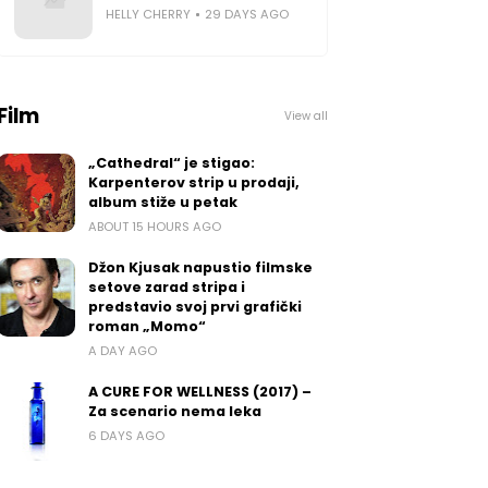
HELLY CHERRY
29 DAYS AGO
Film
View all
„Cathedral“ je stigao:
Karpenterov strip u prodaji,
album stiže u petak
ABOUT 15 HOURS AGO
Džon Kjusak napustio filmske
setove zarad stripa i
predstavio svoj prvi grafički
roman „Momo“
A DAY AGO
A CURE FOR WELLNESS (2017) –
Za scenario nema leka
6 DAYS AGO