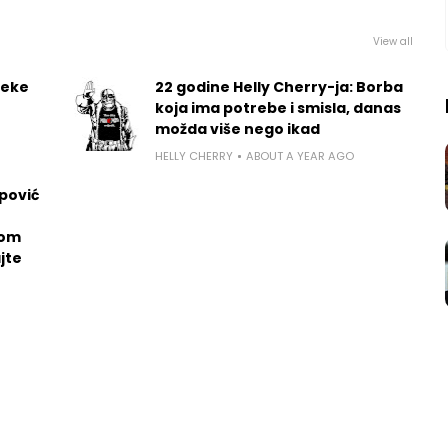
View all
Neke
22 godine Helly Cherry-ja: Borba
koja ima potrebe i smisla, danas
možda više nego ikad
HELLY CHERRY
ABOUT A YEAR AGO
pović
kom
jte