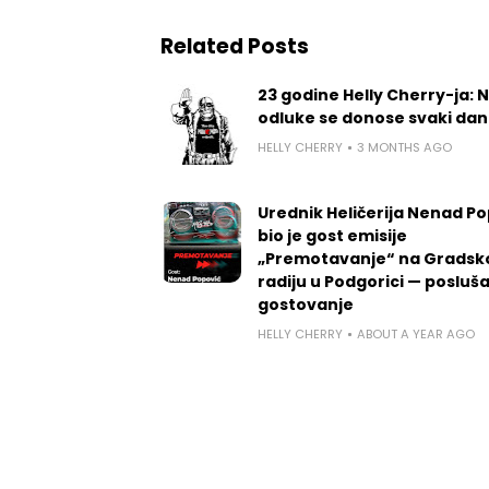
Related Posts
23 godine Helly Cherry-ja: 
odluke se donose svaki dan
HELLY CHERRY
3 MONTHS AGO
Urednik Heličerija Nenad Po
bio je gost emisije
„Premotavanje“ na Grads
radiju u Podgorici — posluša
gostovanje
HELLY CHERRY
ABOUT A YEAR AGO