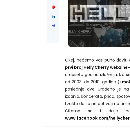
Okej, nećemo vas puno daviti 
prvi broj Helly Cherry webzine
u desetu godinu izlaženja. Iza
od 2003. do 2010. godine (
i mo
poslednje dve. Urađeno je na s
izdanja, koncerata, priča, spotova
I zašto da se ne pohvalimo tim
Čitamo se i dalje
www.facebook.com/hellycher