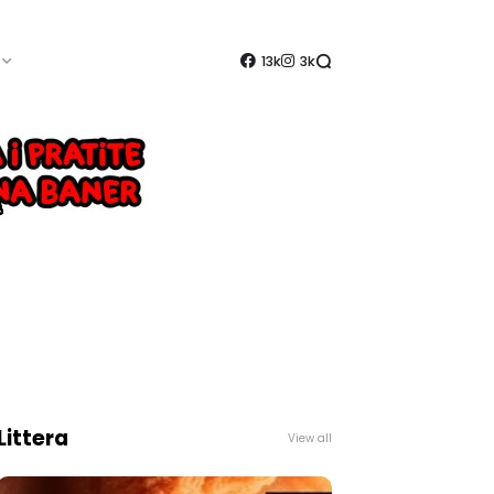
13k
3k
Littera
View all