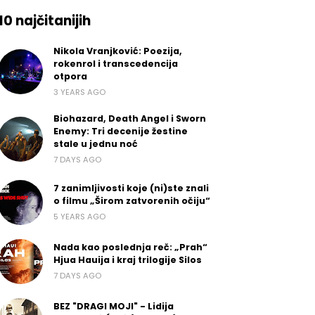
10 najčitanijih
Nikola Vranjković: Poezija,
rokenrol i transcedencija
otpora
3 YEARS AGO
Biohazard, Death Angel i Sworn
Enemy: Tri decenije žestine
stale u jednu noć
7 DAYS AGO
7 zanimljivosti koje (ni)ste znali
o filmu „Širom zatvorenih očiju“
5 YEARS AGO
Nada kao poslednja reč: „Prah“
Hjua Hauija i kraj trilogije Silos
7 DAYS AGO
BEZ "DRAGI MOJI" - Lidija