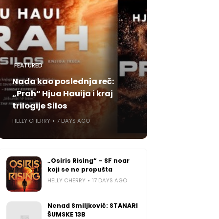
FEATURED
Nada kao poslednja reč:
„Prah“ Hjua Hauija i kraj
trilogije Silos
HELLY CHERRY
7 DAYS AGO
„Osiris Rising“ – SF noar
koji se ne propušta
HELLY CHERRY
17 DAYS AGO
Nenad Smiljković: STANARI
ŠUMSKE 13B