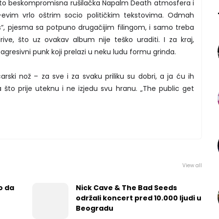
 to beskompromisna rušilačka Napalm Death atmosfera i
evim vrlo oštrim socio političkim tekstovima. Odmah
sis“, pjesma sa potpuno drugačijim filingom, i samo treba
ive, što uz ovakav album nije teško uraditi. I za kraj,
agresivni punk koji prelazi u neku ludu formu grinda.
rski nož – za sve i za svaku priliku su dobri, a ja ću ih
što prije uteknu i ne izjedu svu hranu. „The public get
View all
o da
Nick Cave & The Bad Seeds
održali koncert pred 10.000 ljudi u
Beogradu