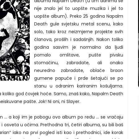
albuma Napalm Death (u tim danima se
nije znalo jel to uopšte muzika i jel to
uopšte album). Preko 25 godina Napalm
Death gule svjetsku metal scenu, kako
solo, tako kroz neizmjerne projekte svih
članova, prošlih i sadašnjih. Nakon toliko
godina sasvim je normalno da ljudi
pomalo omlitave, pušte pivsku
stomačinu, zabradate, ali onako
neuredno zabradate, oblače braon
gumene papuče i prde šetajući se po
stanu u odranim kariranim košuljama.
a koliko god čovjek hoće. Samo, znaš kako, Napalm Death
eiskuvane pašte. Jok! Ni oni, ni Slayer.
.. a koji im je pobogu ovo album po redu ... se vraćaju
sveta u očima. Prethodna tri, četiri albuma, su bili baš
tarian“ iako na prvi pogled isti kao i prethodnici, ide korak