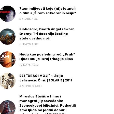
7 zanimljivosti koje (ni)ste znali
o filmu „Širom zatvorenih očiju“
5 YEARS AGO
Biohazard, Death Angel i Sworn
Enemy: Tri decenije žestine
stale u jednu noć
10 DAYS AGO
Nada kao poslednja reč: „Prah“
Hjua Hauija i kraj trilogije Silos
10 DAYS AGO
BEZ "DRAGI MOJI" - Lidija
Jelisavčić Ćirić (SOLARIS) 2017
4 MONTHS AGO
Miroslav Stašić o filmu i
monografiji posvećenim
Zvoncekovoj bilježnici: Podsetili
smo ljude na jedan dobar i