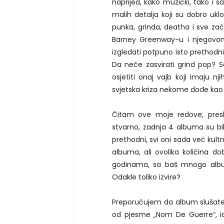
naprijed, kako muzički, tako i 
malih detalja koji su dobro uklo
punka, grinda, deatha i sve zač
Barney Greenway-u i njegovom
izgledati potpuno isto prethodni
Da neće zasvirati grind pop? S
osjetiti onaj vajb koji imaju 
svjetska kriza nekome dođe kao
Čitam ove moje redove, pres
stvarno, zadnja 4 albuma su bil
prethodni, svi oni sada već kultn
albuma, ali ovolika količina do
godinama, sa baš mnogo album
Odakle toliko izvire?
Preporučujem da album slušate n
od pjesme „Nom De Guerre“, id