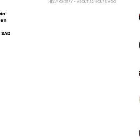
HELLY CHERRY
ABOUT 22 HOURS AGO
in'
len
u SAD