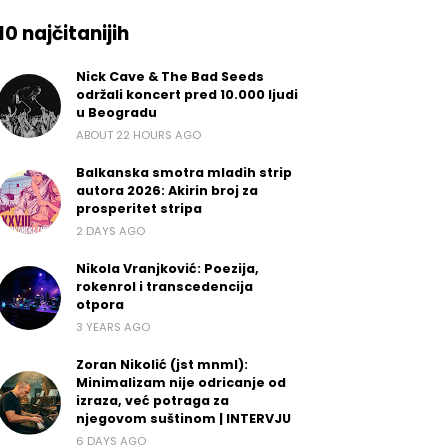
10 najčitanijih
Nick Cave & The Bad Seeds
održali koncert pred 10.000 ljudi
u Beogradu
ABOUT 22 HOURS AGO
Balkanska smotra mladih strip
autora 2026: Akirin broj za
prosperitet stripa
2 DAYS AGO
Nikola Vranjković: Poezija,
rokenrol i transcedencija
otpora
3 YEARS AGO
Zoran Nikolić (jst mnml):
Minimalizam nije odricanje od
izraza, već potraga za
njegovom suštinom | INTERVJU
6 DAYS AGO