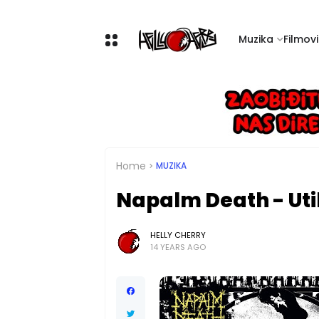
Muzika
Filmovi 
Home
MUZIKA
Napalm Death - Util
HELLY CHERRY
14 YEARS AGO