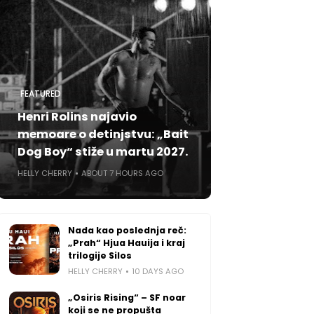
FEATURED
Henri Rolins najavio
memoare o detinjstvu: „Bait
Dog Boy“ stiže u martu 2027.
HELLY CHERRY
ABOUT 7 HOURS AGO
Nada kao poslednja reč:
„Prah“ Hjua Hauija i kraj
trilogije Silos
HELLY CHERRY
10 DAYS AGO
„Osiris Rising“ – SF noar
koji se ne propušta