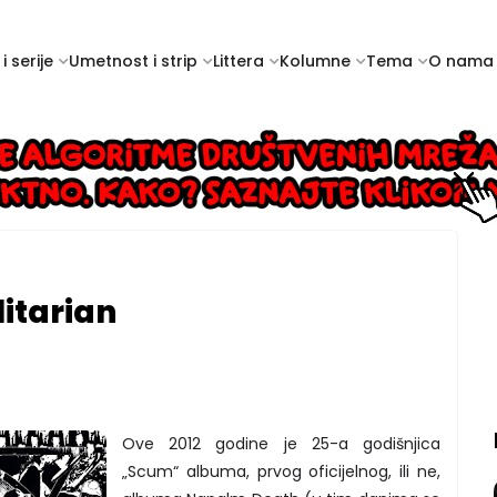
i serije
Umetnost i strip
Littera
Kolumne
Tema
O nama
itarian
Ove 2012 godine je 25-a godišnjica
„Scum“ albuma, prvog oficijelnog, ili ne,