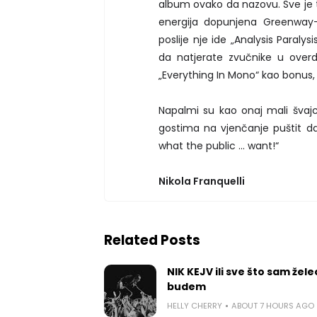
album ovako da nazovu. Sve je
energija dopunjena Greenway-
poslije nje ide „Analysis Paraly
da natjerate zvučnike u overdr
„Everything In Mono“ kao bonus, 
Napalmi su kao onaj mali švajca
gostima na vjenčanje puštit da 
what the public ... want!“
Nikola Franquelli
Related Posts
NIK KEJV ili sve što sam žele
budem
HELLY CHERRY
ABOUT 7 HOURS AGO