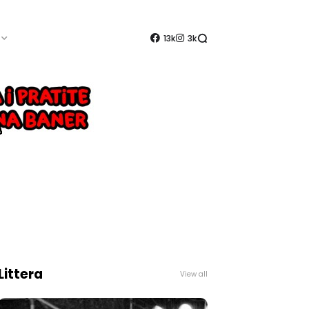
13k
3k
Littera
View all