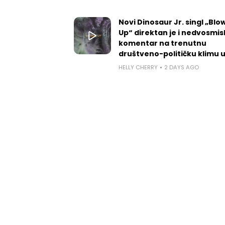
Novi Dinosaur Jr. singl „Blow
Up“ direktan je i nedvosmis
komentar na trenutnu
društveno-političku klimu 
HELLY CHERRY
2 DAYS AGO