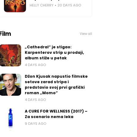
HELLY CHERRY
20 DAYS AGO
Film
View all
„Cathedral“ je stigao:
Karpenterov strip u prodaji,
album stiže u petak
4 DAYS AGO
Džon Kjusak napustio filmske
setove zarad stripa i
predstavio svoj prvi grafički
roman „Momo“
4 DAYS AGO
A CURE FOR WELLNESS (2017) –
Za scenario nema leka
9 DAYS AGO