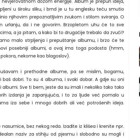
sa nevjerovatnom dozom energije. Album je prepun ideja,
pljeni u široku sliku, i brnd je u tu englesku teću smutio
inio njihovim prepoznatljivim zvukom i stilom sviranja. O
 urlanju, da i ne govorim. Brzopletom uhu će to sve
cima, a ja pitam, a kako bi to drugačije trebalo da zvuči?
amo malo strpljenja i prepuštanje albumu, i brzo će te
njihovi posebniji albumi, a ovaj ima toga podosta (hmm,
 pokora, nekome kao blagoslov).
lušavam i prethodne albume, pa se mislim, bogamu,
i baš dobri. To su 4 albuma, i svaki dobar. A gdje su oni
i albumi. Sve ti bem, jeste da su imali i nekoliko tako tako
brih izdanja je zapanjujuća, i to za ljude već pomalo u
a iza sebe i mnogo dobrih ali već potrošenih ideja.
asumice, bez nekog reda. Izađite iz klišea i krenite npr.
ealan naziv za stihiju od pjesmu i slobodno su mogli i