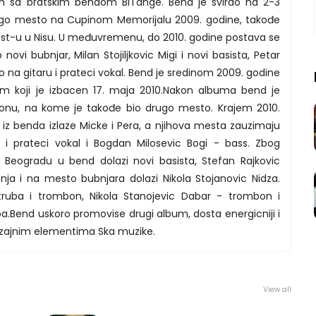
ih sa bratskim bendom BiTange. Bend je svirao na 2-3
rugo mesto na Cupinom Memorijalu 2009. godine, takođe
st-u u Nisu. U međuvremenu, do 2010. godine postava se
ovi bubnjar, Milan Stojiljkovic Migi i novi basista, Petar
 na gitaru i prateci vokal. Bend je sredinom 2009. godine
m koji je izbacen 17. maja 2010.Nakon albuma bend je
onu, na kome je takođe bio drugo mesto. Krajem 2010.
iz benda izlaze Micke i Pera, a njihova mesta zauzimaju
a i prateci vokal i Bogdan Milosevic Bogi - bass. Zbog
u Beogradu u bend dolazi novi basista, Stefan Rajkovic
nja i na mesto bubnjara dolazi Nikola Stojanovic Nidza.
truba i trombon, Nikola Stanojevic Dabar - trombon i
a.Bend uskoro promovise drugi album, dosta energicniji i
zrazajnim elementima Ska muzike.
View all