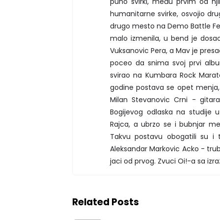
puno svirki, među prvim od nj
humanitarne svirke, osvojio d
drugo mesto na Demo Battle Fe
malo izmenila, u bend je dosao n
Vuksanovic Pera, a Mav je presao
poceo da snima svoj prvi albu
svirao na Kumbara Rock Marat
godine postava se opet menja, 
Milan Stevanovic Crni - gitar
Bogijevog odlaska na studije 
Rajca, a ubrzo se i bubnjar me
Takvu postavu obogatili su i 
Aleksandar Markovic Acko - trub
jaci od prvog. Zvuci Oi!-a sa i
Related Posts