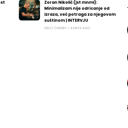
ost
Zoran Nikolić (jst mnml):
Minimalizam nije odricanje od
izraza, već potraga za njegovom
suštinom | INTERVJU
HELLY CHERRY
4 DAYS AGO