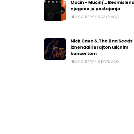
Mučin - Mučin/... Besmislen
njegovo je postojanje
HELLY CHERRY
3 DAYS AGO
Nick Cave & The Bad Seeds
iznenadili Brajton uličnim
koncertom
HELLY CHERRY
6 DAYS AGO