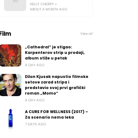
HELLY CHERRY
ABOUT A MONTH AGO
Film
View all
„Cathedral“ je stigao:
Karpenterov strip u prodaji,
album stiže u petak
A DAY AGO
Džon Kjusak napustio filmske
setove zarad stripa i
predstavio svoj prvi grafički
roman „Momo“
A DAY AGO
A CURE FOR WELLNESS (2017) –
Za scenario nema leka
7 DAYS AGO