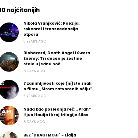
10 najčitanijih
Nikola Vranjković: Poezija,
rokenrol i transcedencija
otpora
3 YEARS AGO
Biohazard, Death Angel i Sworn
Enemy: Tri decenije žestine
stale u jednu noć
8 DAYS AGO
7 zanimljivosti koje (ni)ste znali
o filmu „Širom zatvorenih očiju“
5 YEARS AGO
Nada kao poslednja reč: „Prah“
Hjua Hauija i kraj trilogije Silos
8 DAYS AGO
BEZ "DRAGI MOJI" - Lidija