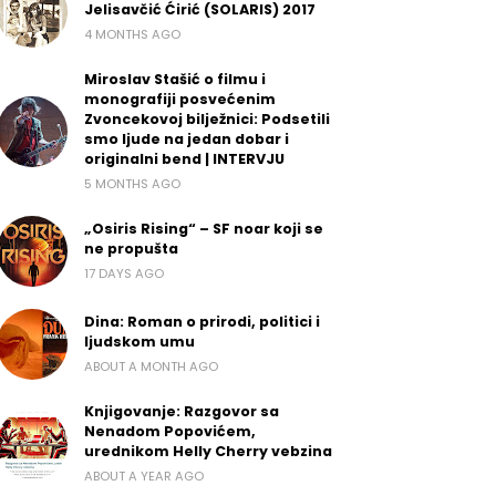
Jelisavčić Ćirić (SOLARIS) 2017
4 MONTHS AGO
Miroslav Stašić o filmu i
monografiji posvećenim
Zvoncekovoj bilježnici: Podsetili
smo ljude na jedan dobar i
originalni bend | INTERVJU
5 MONTHS AGO
„Osiris Rising“ – SF noar koji se
ne propušta
17 DAYS AGO
Dina: Roman o prirodi, politici i
ljudskom umu
ABOUT A MONTH AGO
Knjigovanje: Razgovor sa
Nenadom Popovićem,
urednikom Helly Cherry vebzina
ABOUT A YEAR AGO