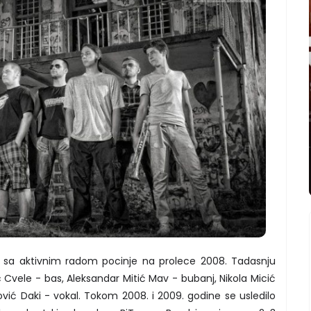
 sa aktivnim radom pocinje na prolece 2008. Tadasnju
c Cvele - bas, Aleksandar Mitić Mav - bubanj, Nikola Micić
vić Daki - vokal. Tokom 2008. i 2009. godine se usledilo