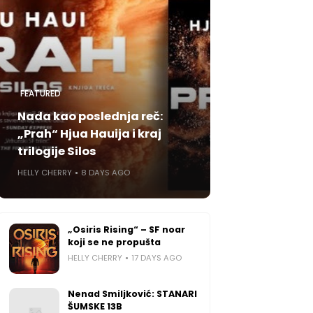
FEATURED
Nada kao poslednja reč:
„Prah“ Hjua Hauija i kraj
trilogije Silos
HELLY CHERRY
8 DAYS AGO
„Osiris Rising“ – SF noar
koji se ne propušta
HELLY CHERRY
17 DAYS AGO
Nenad Smiljković: STANARI
ŠUMSKE 13B