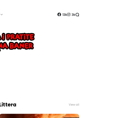
13k
3k
Littera
View all