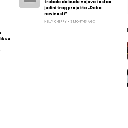
trebalo da bude najava i ostao
jedini trag projekta „Doba
nevinosti“
HELLY CHERRY
3 MONTHS AGO
o
ik sa
r