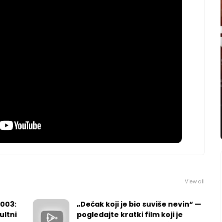
View all
2003:
„Dečak koji je bio suviše nevin“ —
ultni
pogledajte kratki film koji je