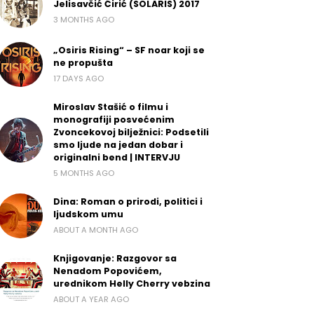
Jelisavčić Ćirić (SOLARIS) 2017
3 MONTHS AGO
„Osiris Rising“ – SF noar koji se
ne propušta
17 DAYS AGO
Miroslav Stašić o filmu i
monografiji posvećenim
Zvoncekovoj bilježnici: Podsetili
smo ljude na jedan dobar i
originalni bend | INTERVJU
5 MONTHS AGO
Dina: Roman o prirodi, politici i
ljudskom umu
ABOUT A MONTH AGO
Knjigovanje: Razgovor sa
Nenadom Popovićem,
urednikom Helly Cherry vebzina
ABOUT A YEAR AGO