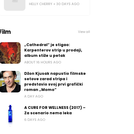
HELLY CHERRY
30 DAYS AGO
Film
View all
„Cathedral“ je stigao:
Karpenterov strip u prodaji,
album stiže u petak
ABOUT 16 HOURS AGO
Džon Kjusak napustio filmske
setove zarad stripa i
predstavio svoj prvi grafički
roman „Momo“
A DAY AGO
A CURE FOR WELLNESS (2017) –
Za scenario nema leka
6 DAYS AGO