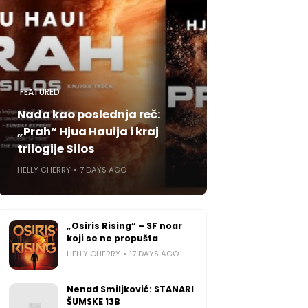
FEATURED
Nada kao poslednja reč:
„Prah“ Hjua Hauija i kraj
trilogije Silos
HELLY CHERRY
7 DAYS AGO
„Osiris Rising“ – SF noar
koji se ne propušta
HELLY CHERRY
17 DAYS AGO
Nenad Smiljković: STANARI
ŠUMSKE 13B