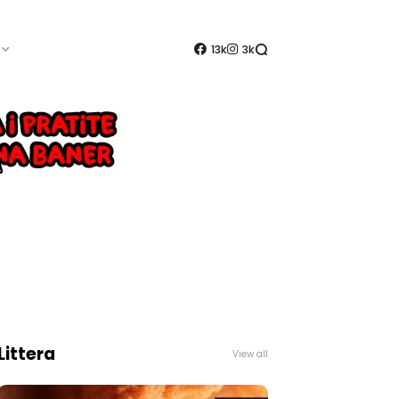
13k
3k
Littera
View all