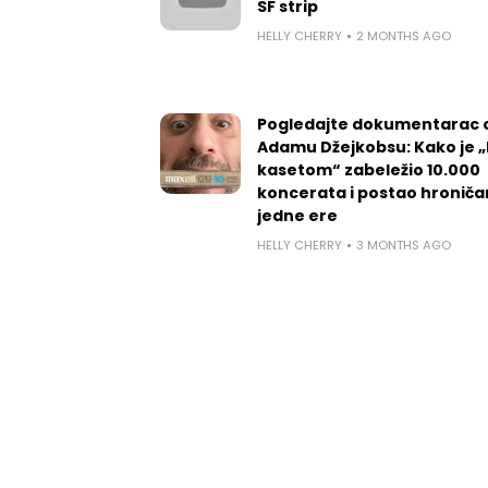
SF strip
HELLY CHERRY
2 MONTHS AGO
Pogledajte dokumentarac 
Adamu Džejkobsu: Kako je „l
kasetom“ zabeležio 10.000
koncerata i postao hroniča
jedne ere
HELLY CHERRY
3 MONTHS AGO