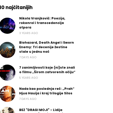
10 najčitanijih
Nikola Vranjković: Poezija,
rokenrol i transcedencija
otpora
3 YEARS AGO
Biohazard, Death Angel i Sworn
Enemy: Tri decenije žestine
stale u jednu noć
7 DAYS AGO
7 zanimljivosti koje (ni)ste znali
o filmu „Širom zatvorenih očiju“
5 YEARS AGO
Nada kao poslednja reč: „Prah“
Hjua Hauija i kraj trilogije Silos
7 DAYS AGO
BEZ "DRAGI MOJI" - Lidija